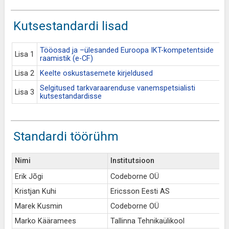
Kutsestandardi lisad
Tööosad ja –ülesanded Euroopa IKT-kompetentside
Lisa 1
raamistik (e-CF)
Lisa 2
Keelte oskustasemete kirjeldused
Selgitused tarkvaraarenduse vanemspetsialisti
Lisa 3
kutsestandardisse
Standardi töörühm
Nimi
Institutsioon
Erik Jõgi
Codeborne OÜ
Kristjan Kuhi
Ericsson Eesti AS
Marek Kusmin
Codeborne OÜ
Marko Kääramees
Tallinna Tehnikaülikool