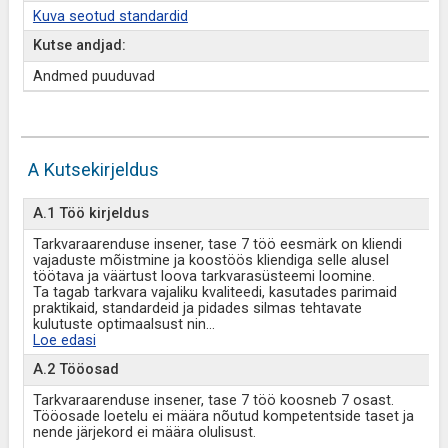
Kuva seotud standardid
Kutse andjad:
Andmed puuduvad
A Kutsekirjeldus
A.1 Töö kirjeldus
Tarkvaraarenduse insener, tase 7 töö eesmärk on kliendi
vajaduste mõistmine ja koostöös kliendiga selle alusel
töötava ja väärtust loova tarkvarasüsteemi loomine.
Ta tagab tarkvara vajaliku kvaliteedi, kasutades parimaid
praktikaid, standardeid ja pidades silmas tehtavate
kulutuste optimaalsust nin
...
Loe edasi
A.2 Tööosad
Tarkvaraarenduse insener, tase 7 töö koosneb 7 osast.
Tööosade loetelu ei määra nõutud kompetentside taset ja
nende järjekord ei määra olulisust.