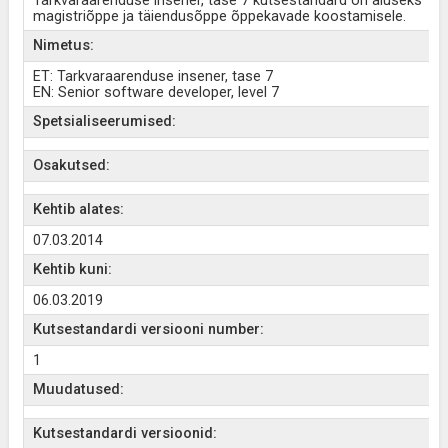
Tarkvaraarenduse insener, tase 7 kutsestandard on aluseks
magistriõppe ja täiendusõppe õppekavade koostamisele.
Nimetus:
ET: Tarkvaraarenduse insener, tase 7
EN: Senior software developer, level 7
Spetsialiseerumised:
Osakutsed:
Kehtib alates:
07.03.2014
Kehtib kuni:
06.03.2019
Kutsestandardi versiooni number:
1
Muudatused:
Kutsestandardi versioonid: