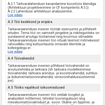
A.2.1 Tarkvaralahenduse kavandamine koostöös kliendiga
(Arhitektuuri projekteerimine (e-CF kompetents A.5.))
A.2.2 Lahenduse arhitektuuri analüüsimine
...
Loe edasi
A.3 Töö keskkond ja eripära
Tarkavaraarenduse insener töötab siseruumis ja põhiliselt
istudes. Tema töö on vaimselt pingeline ja riskiteguriteks on
sundasend arvutiga töötamisel ning koormus silmadele.
Tarkavaraarenduse inseneri töö nõuab lävimist mitmekesist
rahvuslikku ning kultuuritausta omavate klientide ja
kolleegidega er
...
Loe edasi
A.4 Töövahendid
Tarkavaraarenduse inseneri põhilised töövahendid on
arvutustehnika ja tarkvara (sh tarkvara modelleerimise
töövahendid, tarkvara arendus- ja koostevahendid, suhtlus-
ja dokumentatsioonivahendid, verisoonihaldussüsteemid
jne).
A.5 Tööks vajalikud isikuomadused
Tarkavaraarenduse inseneri töö eeldab loogilist ja
analüütilist mõtlemist, tehnilist loomingulisust ning
meeskonnatöövalmidust ja -soovi. Oluline on õppimis- ja