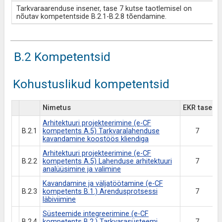
Tarkvaraarenduse insener, tase 7 kutse taotlemisel on
nõutav kompetentside B.2.1-B.2.8 tõendamine.
B.2 Kompetentsid
Kohustuslikud kompetentsid
Nimetus
EKR tase
Arhitektuuri projekteerimine (e-CF
B.2.1
kompetents A.5) Tarkvaralahenduse
7
kavandamine koostöös kliendiga
Arhitektuuri projekteerimine (e-CF
B.2.2
kompetents A.5) Lahenduse arhitektuuri
7
analüüsimine ja valimine
Kavandamine ja väljatöötamine (e-CF
B.2.3
kompetents B.1.) Arendusprotsessi
7
läbiviimine
Süsteemide integreerimine (e-CF
B.2.4
kompetents B.2.) Tarkvarasüsteemi
7