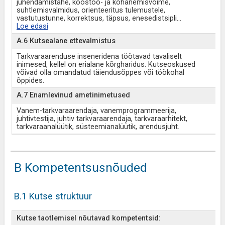
juhendamistahe, koostöö- ja kohanemisvõime,
suhtlemisvalmidus, orienteeritus tulemustele,
vastutustunne, korrektsus, täpsus, enesedistsipli
...
Loe edasi
A.6 Kutsealane ettevalmistus
Tarkvaraarenduse inseneridena töötavad tavaliselt
inimesed, kellel on erialane kõrgharidus. Kutseoskused
võivad olla omandatud täiendusõppes või töökohal
õppides.
A.7 Enamlevinud ametinimetused
Vanem-tarkvaraarendaja, vanemprogrammeerija,
juhtivtestija, juhtiv tarkvaraarendaja, tarkvaraarhitekt,
tarkvaraanalüütik, süsteemianalüütik, arendusjuht.
B Kompetentsusnõuded
B.1 Kutse struktuur
Kutse taotlemisel nõutavad kompetentsid: