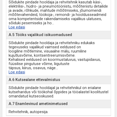
Sõidukite pindade hooldaja ja rehvitehnik kasutab käsi-,
elektrilisi-, hüdro- ja pneumotööriistu, mõõteriistu detailide
ja avade, rõhkude, mahtude mõõtmiseks, jõumomendi
mõõtevahendeid, töökoja-, remondi- ja hooldusseadmeid
oma kompetentside rakendamiseks vajalikus ulatuses,
sõiduki pesemiseks ja ho
...
Loe edasi
A.5 Tööks vajalikud isikuomadused
Sõidukite pindade hooldaja ja rehvitehniku edukaks
tegevuseks vajalikud vaimsed eeldused on
loogiline mõtlemine, visuaalne mälu, ruumiline
kujutlusvõime, kontsentreerumisvõime.
Kehalised eeldused on koormustaluvus, vastupidavus,
füüsilise pingutuse võime, liigutuste
täpsus, kiirus, osavus, näge
...
Loe edasi
A.6 Kutsealane ettevalmistus
Sõidukite pindade hooldajal ja rehvitehnikul on erialane
kutseharidus või töökohal õppides ja tööalastel koolitustel
omandatud kutseoskused.
A.7 Enamlevinud ametinimetused
Rehvitehnik, autopesija.