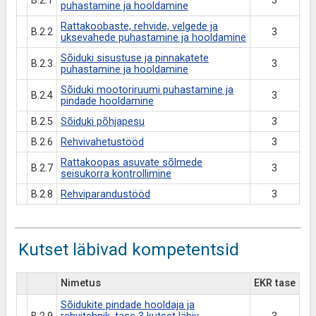
B.2.1
3
puhastamine ja hooldamine
Rattakoobaste, rehvide, velgede ja
B.2.2
3
uksevahede puhastamine ja hooldamine
Sõiduki sisustuse ja pinnakatete
B.2.3
3
puhastamine ja hooldamine
Sõiduki mootoriruumi puhastamine ja
B.2.4
3
pindade hooldamine
B.2.5
Sõiduki põhjapesu
3
B.2.6
Rehvivahetustööd
3
Rattakoopas asuvate sõlmede
B.2.7
3
seisukorra kontrollimine
B.2.8
Rehviparandustööd
3
Kutset läbivad kompetentsid
Nimetus
EKR tase
Sõidukite pindade hooldaja ja