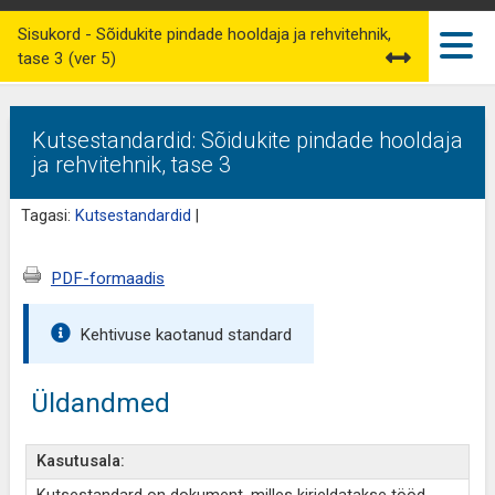
Sisukord - Sõidukite pindade hooldaja ja rehvitehnik,
tase 3 (ver 5)
Kutsestandardid: Sõidukite pindade hooldaja
ja rehvitehnik, tase 3
Tagasi:
Kutsestandardid
|
PDF-formaadis
Kehtivuse kaotanud standard
Üldandmed
Kasutusala: