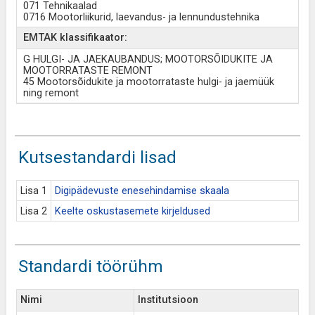
071 Tehnikaalad
0716 Mootorliikurid, laevandus- ja lennundustehnika
EMTAK klassifikaator:
G HULGI- JA JAEKAUBANDUS; MOOTORSÕIDUKITE JA
MOOTORRATASTE REMONT
45 Mootorsõidukite ja mootorrataste hulgi- ja jaemüük
ning remont
Kutsestandardi lisad
Lisa 1
Digipädevuste enesehindamise skaala
Lisa 2
Keelte oskustasemete kirjeldused
Standardi töörühm
Nimi
Institutsioon