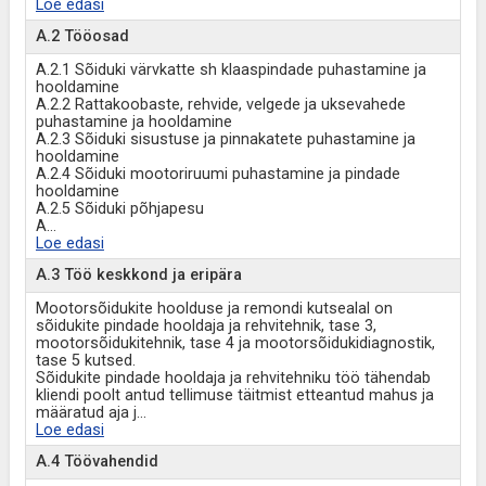
Loe edasi
A.2 Tööosad
A.2.1 Sõiduki värvkatte sh klaaspindade puhastamine ja
hooldamine
A.2.2 Rattakoobaste, rehvide, velgede ja uksevahede
puhastamine ja hooldamine
A.2.3 Sõiduki sisustuse ja pinnakatete puhastamine ja
hooldamine
A.2.4 Sõiduki mootoriruumi puhastamine ja pindade
hooldamine
A.2.5 Sõiduki põhjapesu
A
...
Loe edasi
A.3 Töö keskkond ja eripära
Mootorsõidukite hoolduse ja remondi kutsealal on
sõidukite pindade hooldaja ja rehvitehnik, tase 3,
mootorsõidukitehnik, tase 4 ja mootorsõidukidiagnostik,
tase 5 kutsed.
Sõidukite pindade hooldaja ja rehvitehniku töö tähendab
kliendi poolt antud tellimuse täitmist etteantud mahus ja
määratud aja j
...
Loe edasi
A.4 Töövahendid