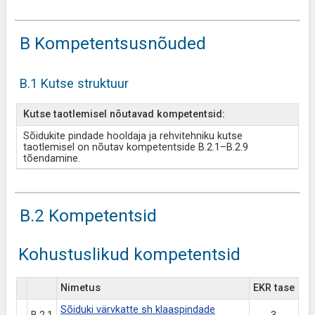
B Kompetentsusnõuded
B.1 Kutse struktuur
Kutse taotlemisel nõutavad kompetentsid:
Sõidukite pindade hooldaja ja rehvitehniku kutse
taotlemisel on nõutav kompetentside B.2.1–B.2.9
tõendamine.
B.2 Kompetentsid
Kohustuslikud kompetentsid
Nimetus
EKR tase
Sõiduki värvkatte sh klaaspindade