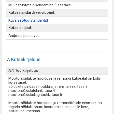
Muudatusteta pikendamine 5 aastaks.
Kutsestandardi versioonid:
Kuva seotud standardid
Kutse andjad:
Andmed puuduvad
A Kutsekirjeldus
A.1 Töö kirjeldus
Mootorsõidukite hoolduse ja remondi kutsealal on kolm
kutsetaset:
sõidukite pindade hooldaja ja rehvitehnik, tase 3
mootorsõidukitehnik, tase 4
mootorsõidukidiagnostik, tase 5
Mootorsõidukite hoolduse ja remonditööde eesmärk on
tagada sõiduki ohutu kasutamine ning selle kere,
sisustuse, mehhan
...