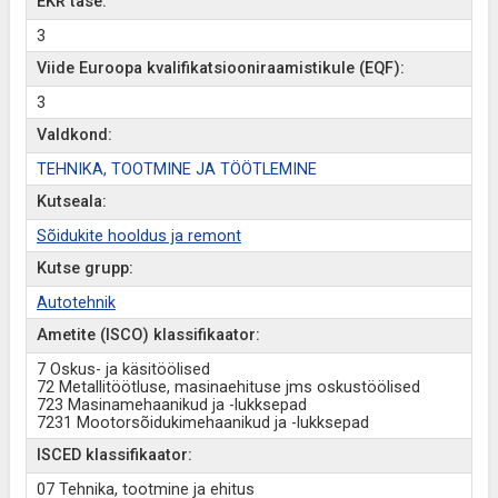
EKR tase:
3
Viide Euroopa kvalifikatsiooniraamistikule (EQF):
3
Valdkond:
TEHNIKA, TOOTMINE JA TÖÖTLEMINE
Kutseala:
Sõidukite hooldus ja remont
Kutse grupp:
Autotehnik
Ametite (ISCO) klassifikaator:
7 Oskus- ja käsitöölised
72 Metallitöötluse, masinaehituse jms oskustöölised
723 Masinamehaanikud ja -lukksepad
7231 Mootorsõidukimehaanikud ja -lukksepad
ISCED klassifikaator:
07 Tehnika, tootmine ja ehitus