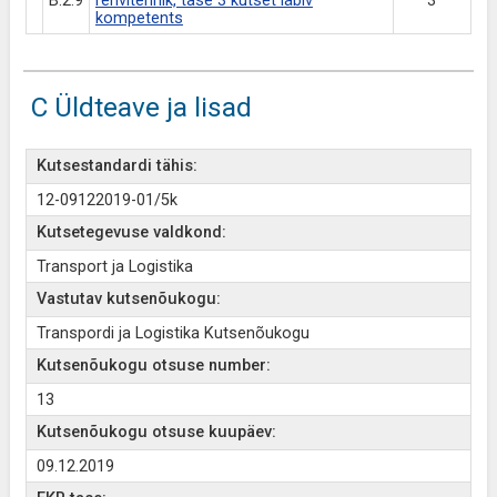
B.2.9
rehvitehnik, tase 3 kutset läbiv
3
kompetents
C Üldteave ja lisad
Kutsestandardi tähis:
12-09122019-01/5k
Kutsetegevuse valdkond:
Transport ja Logistika
Vastutav kutsenõukogu:
Transpordi ja Logistika Kutsenõukogu
Kutsenõukogu otsuse number:
13
Kutsenõukogu otsuse kuupäev:
09.12.2019