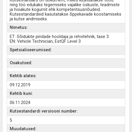
Kutsestandard on dokument, milles kirjeldatakse tööd
ning töö edukaks tegemiseks vajalike oskuste, teadmiste
ja hoiakute kogumit ehk kompetentsusnõudeid.
Kutsestandardeid kasutatakse õppekavade koostamiseks
ja kutse andmiseks.
Nimetus:
ET: Sõidukite pindade hooldaja ja rehvitehnik, tase 3
EN: Vehicle Technician, EstQF Level 3
Spetsialiseerumised:
Osakutsed:
Kehtib alates:
09.12.2019
Kehtib kuni:
06.11.2024
Kutsestandardi versiooni number:
5
Muudatused: