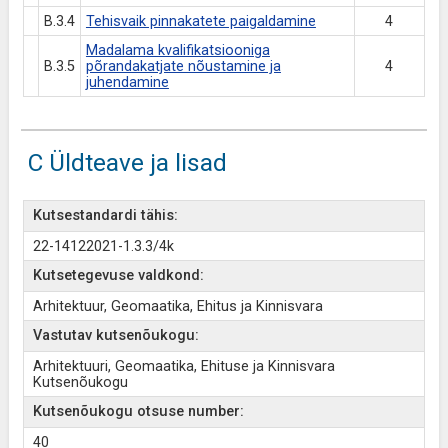
B.3.4
Tehisvaik pinnakatete paigaldamine
4
Madalama kvalifikatsiooniga
B.3.5
põrandakatjate nõustamine ja
4
juhendamine
C Üldteave ja lisad
Kutsestandardi tähis:
22-14122021-1.3.3/4k
Kutsetegevuse valdkond:
Arhitektuur, Geomaatika, Ehitus ja Kinnisvara
Vastutav kutsenõukogu:
Arhitektuuri, Geomaatika, Ehituse ja Kinnisvara
Kutsenõukogu
Kutsenõukogu otsuse number:
40