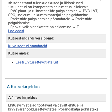
sh sõnastatud tulevikuoskused ja üldoskused.
• Muudetud on kompetentside nimetusi allolevalt:
- PVC plaat- ja rullmaterjalide paigaldamine → PVC, LVT,
SPC, linoleum- ja kummimaterjalide paigaldamine
- Parkettide paigaldamine põrandatele → Parkettide
paigaldamine
- Epoksüvaik pinnakatete paigaldamine → T
...
Loe edasi
Kutsestandardi versioonid:
Kuva seotud standardid
Kutse andja:
Eesti Ehitusettevõtjate Liit
A Kutsekirjeldus
A.1 Töö kirjeldus
Ehitusviimistlejad töötavad valdavalt ehitus- ja
kinnisvarahooldusettevõtetes. Põrandakatja põhilisteks