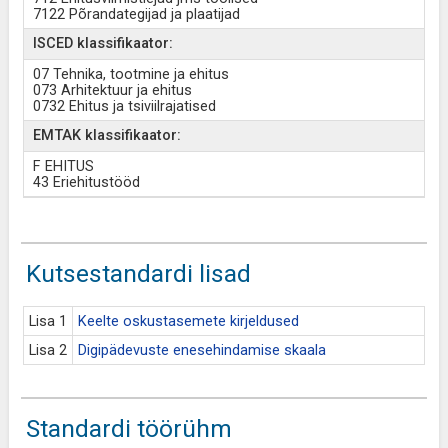
7122 Põrandategijad ja plaatijad
ISCED klassifikaator:
07 Tehnika, tootmine ja ehitus
073 Arhitektuur ja ehitus
0732 Ehitus ja tsiviilrajatised
EMTAK klassifikaator:
F EHITUS
43 Eriehitustööd
Kutsestandardi lisad
Lisa 1
Keelte oskustasemete kirjeldused
Lisa 2
Digipädevuste enesehindamise skaala
Standardi töörühm