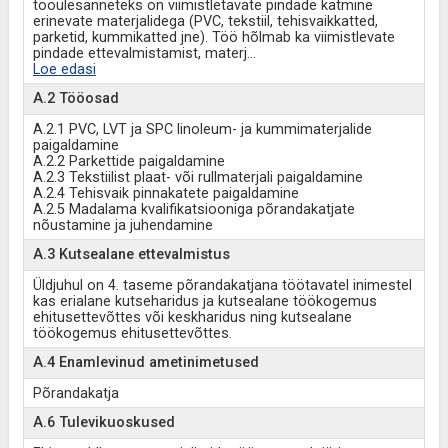
tööülesanneteks on viimistletavate pindade katmine
erinevate materjalidega (PVC, tekstiil, tehisvaikkatted,
parketid, kummikatted jne). Töö hõlmab ka viimistlevate
pindade ettevalmistamist, materj
...
Loe edasi
A.2 Tööosad
A.2.1 PVC, LVT ja SPC linoleum- ja kummimaterjalide
paigaldamine
A.2.2 Parkettide paigaldamine
A.2.3 Tekstiilist plaat- või rullmaterjali paigaldamine
A.2.4 Tehisvaik pinnakatete paigaldamine
A.2.5 Madalama kvalifikatsiooniga põrandakatjate
nõustamine ja juhendamine
A.3 Kutsealane ettevalmistus
Üldjuhul on 4. taseme põrandakatjana töötavatel inimestel
kas erialane kutseharidus ja kutsealane töökogemus
ehitusettevõttes või keskharidus ning kutsealane
töökogemus ehitusettevõttes.
A.4 Enamlevinud ametinimetused
Põrandakatja
A.6 Tulevikuoskused