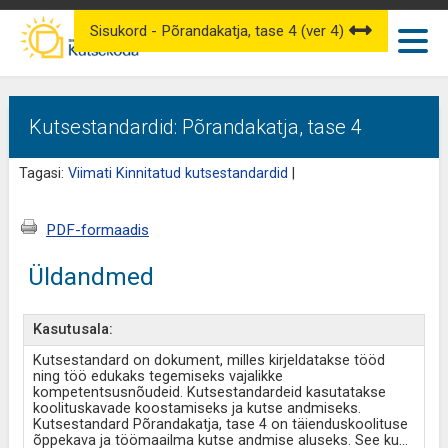
Sisukord - Põrandakatja, tase 4 (ver 4)
Kutsestandardid: Põrandakatja, tase 4
Tagasi:
Viimati Kinnitatud kutsestandardid
|
PDF-formaadis
Üldandmed
Kasutusala:
Kutsestandard on dokument, milles kirjeldatakse tööd
ning töö edukaks tegemiseks vajalikke
kompetentsusnõudeid. Kutsestandardeid kasutatakse
koolituskavade koostamiseks ja kutse andmiseks.
Kutsestandard Põrandakatja, tase 4 on täienduskoolituse
õppekava ja töömaailma kutse andmise aluseks. See ku
...