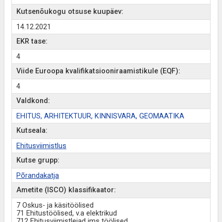
Kutsenõukogu otsuse kuupäev:
14.12.2021
EKR tase:
4
Viide Euroopa kvalifikatsiooniraamistikule (EQF):
4
Valdkond:
EHITUS, ARHITEKTUUR, KINNISVARA, GEOMAATIKA
Kutseala:
Ehitusviimistlus
Kutse grupp:
Põrandakatja
Ametite (ISCO) klassifikaator:
7 Oskus- ja käsitöölised
71 Ehitustöölised, v.a elektrikud
712 Ehitusviimistlejad jms töölised