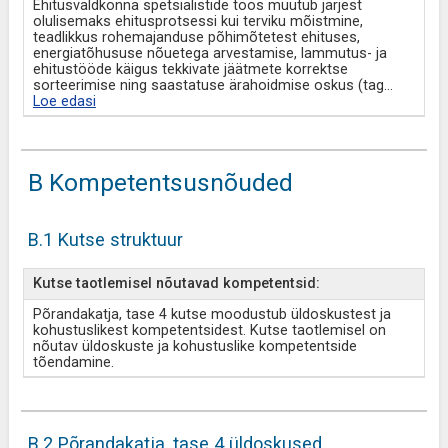
Ehitusvaldkonna spetsialistide töös muutub järjest
olulisemaks ehitusprotsessi kui terviku mõistmine,
teadlikkus rohemajanduse põhimõtetest ehituses,
energiatõhususe nõuetega arvestamise, lammutus- ja
ehitustööde käigus tekkivate jäätmete korrektse
sorteerimise ning saastatuse ärahoidmise oskus (tag
...
Loe edasi
B Kompetentsusnõuded
B.1 Kutse struktuur
Kutse taotlemisel nõutavad kompetentsid:
Põrandakatja, tase 4 kutse moodustub üldoskustest ja
kohustuslikest kompetentsidest. Kutse taotlemisel on
nõutav üldoskuste ja kohustuslike kompetentside
tõendamine.
B.2 Põrandakatja, tase 4 üldoskused