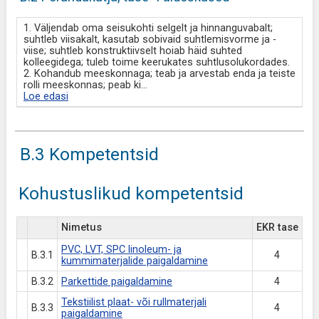
1. Väljendab oma seisukohti selgelt ja hinnanguvabalt;
suhtleb viisakalt, kasutab sobivaid suhtlemisvorme ja -
viise; suhtleb konstruktiivselt hoiab häid suhted
kolleegidega; tuleb toime keerukates suhtlusolukordades.
2. Kohandub meeskonnaga; teab ja arvestab enda ja teiste
rolli meeskonnas; peab ki
...
Loe edasi
B.3 Kompetentsid
Kohustuslikud kompetentsid
Nimetus
EKR tase
PVC, LVT, SPC linoleum- ja
B.3.1
4
kummimaterjalide paigaldamine
B.3.2
Parkettide paigaldamine
4
Tekstiilist plaat- või rullmaterjali
B.3.3
4
paigaldamine