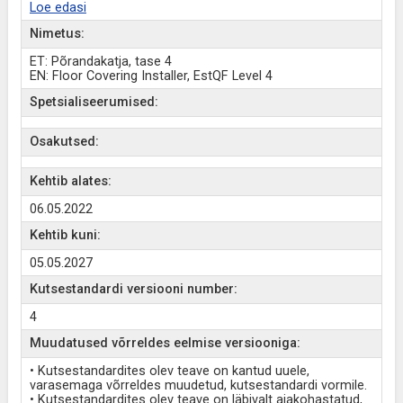
Loe edasi
Nimetus:
ET: Põrandakatja, tase 4
EN: Floor Covering Installer, EstQF Level 4
Spetsialiseerumised:
Osakutsed:
Kehtib alates:
06.05.2022
Kehtib kuni:
05.05.2027
Kutsestandardi versiooni number:
4
Muudatused võrreldes eelmise versiooniga:
• Kutsestandardites olev teave on kantud uuele,
varasemaga võrreldes muudetud, kutsestandardi vormile.
• Kutsestandardites olev teave on läbivalt ajakohastatud,