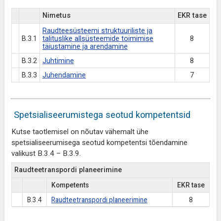
Nimetus
EKR tase
Raudteesüsteemi struktuuriliste ja
B.3.1
talituslike allsüsteemide toimimise
8
täiustamine ja arendamine
B.3.2
Juhtimine
8
B.3.3
Juhendamine
7
Spetsialiseerumistega seotud kompetentsid
Kutse taotlemisel on nõutav vähemalt ühe
spetsialiseerumisega seotud kompetentsi tõendamine
valikust B.3.4 – B.3.9.
Raudteetranspordi planeerimine
Kompetents
EKR tase
B.3.4
Raudteetranspordi planeerimine
8