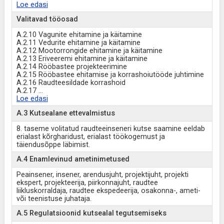
Loe edasi
Valitavad tööosad
A.2.10 Vagunite ehitamine ja käitamine
A.2.11 Vedurite ehitamine ja käitamine
A.2.12 Mootorrongide ehitamine ja käitamine
A.2.13 Eriveeremi ehitamine ja käitamine
A.2.14 Rööbastee projekteerimine
A.2.15 Rööbastee ehitamise ja korrashoiutööde juhtimine
A.2.16 Raudteesildade korrashoid
A.2.17
...
Loe edasi
A.3 Kutsealane ettevalmistus
8. taseme volitatud raudteeinseneri kutse saamine eeldab
erialast kõrgharidust, erialast töökogemust ja
täiendusõppe läbimist.
A.4 Enamlevinud ametinimetused
Peainsener, insener, arendusjuht, projektijuht, projekti
ekspert, projekteerija, piirkonnajuht, raudtee
liikluskorraldaja, raudtee ekspedeerija, osakonna-, ameti-
või teenistuse juhataja.
A.5 Regulatsioonid kutsealal tegutsemiseks