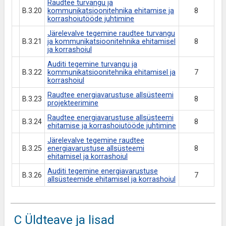
Raudtee turvangu ja
B.3.20
kommunikatsioonitehnika ehitamise ja
8
korrashoiutööde juhtimine
Järelevalve tegemine raudtee turvangu
B.3.21
ja kommunikatsioonitehnika ehitamisel
8
ja korrashoiul
Auditi tegemine turvangu ja
B.3.22
kommunikatsioonitehnika ehitamisel ja
7
korrashoiul
Raudtee energiavarustuse allsüsteemi
B.3.23
8
projekteerimine
Raudtee energiavarustuse allsüsteemi
B.3.24
8
ehitamise ja korrashoiutööde juhtimine
Järelevalve tegemine raudtee
B.3.25
energiavarustuse allsüsteemi
8
ehitamisel ja korrashoiul
Auditi tegemine energiavarustuse
B.3.26
7
allsüsteemide ehitamisel ja korrashoiul
C Üldteave ja lisad