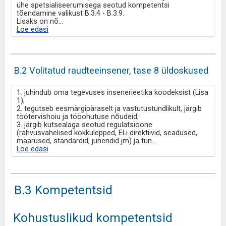
ühe spetsialiseerumisega seotud kompetentsi
tõendamine valikust B.3.4 - B.3.9.
Lisaks on nõ
...
Loe edasi
B.2 Volitatud raudteeinsener, tase 8 üldoskused
1. juhindub oma tegevuses insenerieetika koodeksist (Lisa
1);
2. tegutseb eesmärgipäraselt ja vastutustundlikult, järgib
töötervishoiu ja tööohutuse nõudeid;
3. järgib kutsealaga seotud regulatsioone
(rahvusvahelised kokkulepped, ELi direktiivid, seadused,
määrused, standardid, juhendid jm) ja tun
...
Loe edasi
B.3 Kompetentsid
Kohustuslikud kompetentsid