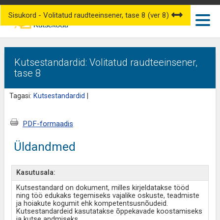
Sisukord - Volitatud raudteeinsener, tase 8 (ver 8)
Kutsestandardid: Volitatud raudteeinsener,
tase 8
Tagasi:
Kutsestandardid
|
PDF-formaadis
Üldandmed
Kasutusala:
Kutsestandard on dokument, milles kirjeldatakse tööd
ning töö edukaks tegemiseks vajalike oskuste, teadmiste
ja hoiakute kogumit ehk kompetentsusnõudeid.
Kutsestandardeid kasutatakse õppekavade koostamiseks
ja kutse andmiseks.