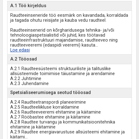
A.1 Töö kirjeldus
Raudteeinseneride töö eesmärk on kavandada, korraldada
ja tagada ohutu reisijate ja kauba vedu raudteel.
Raudteeinsenerid on kõrgharidusega tehnika- ja/või
tehnoloogiaspetsialistid või juhid, kes töötavad
raudteeinfrastruktuuri majandamise, raudteeveo ning
raudteeveeremi (edaspidi veeremi) kasuta
...
Loe edasi
A.2 Tööosad
A.2.1 Raudteesüsteemi struktuuriliste ja talituslike
allsüsteemide toimimise täiustamine ja arendamine
A.2.2 Juhtimine
A.2.3 Juhendamine
Spetsialiseerumisega seotud tööosad
A.2.4 Raudteetranspordi planeerimine
A.2.5 Raudteeliikluse korraldamine
A.2.6 Raudteeveeremi ehitamine ja käitamine
A.2.7 Rööbastee ehitamine ja käitamine
A.2.8 Raudtee turvangu ja kommunikatsioonitehnika
ehitamine ja käitamine
A.2.9 Raudtee energiavarustuse allsüsteemi ehitamine ja
käitami
...