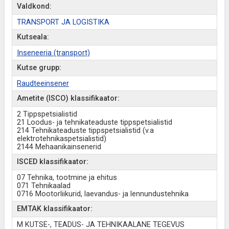
Valdkond:
TRANSPORT JA LOGISTIKA
Kutseala:
Inseneeria (transport)
Kutse grupp:
Raudteeinsener
Ametite (ISCO) klassifikaator:
2 Tippspetsialistid
21 Loodus- ja tehnikateaduste tippspetsialistid
214 Tehnikateaduste tippspetsialistid (v.a
elektrotehnikaspetsialistid)
2144 Mehaanikainsenerid
ISCED klassifikaator:
07 Tehnika, tootmine ja ehitus
071 Tehnikaalad
0716 Mootorliikurid, laevandus- ja lennundustehnika
EMTAK klassifikaator:
M KUTSE-, TEADUS- JA TEHNIKAALANE TEGEVUS