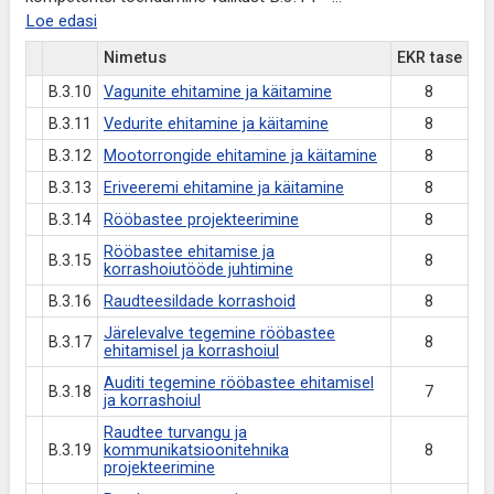
Loe edasi
Nimetus
EKR tase
B.3.10
Vagunite ehitamine ja käitamine
8
B.3.11
Vedurite ehitamine ja käitamine
8
B.3.12
Mootorrongide ehitamine ja käitamine
8
B.3.13
Eriveeremi ehitamine ja käitamine
8
B.3.14
Rööbastee projekteerimine
8
Rööbastee ehitamise ja
B.3.15
8
korrashoiutööde juhtimine
B.3.16
Raudteesildade korrashoid
8
Järelevalve tegemine rööbastee
B.3.17
8
ehitamisel ja korrashoiul
Auditi tegemine rööbastee ehitamisel
B.3.18
7
ja korrashoiul
Raudtee turvangu ja
B.3.19
kommunikatsioonitehnika
8
projekteerimine