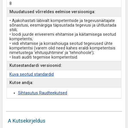
8
Muudatused võrreldes eelmise versiooniga:
• Ajakohastati läbivalt kompetentside ja tegevusnäitajate
sõnastusi, eesmärgiga täpsustada tegevusi ja ühtlustada
stiili;
• loodi juurde eriveeremi ehitamise ja käitamisega seotud
kompetents;
• viidi ehitamise ja korrashoiuga seotud tegevused ühte
kompetentsi (varem olid need kahes eraldi kompetentsis
nimetustega ’ehitusjuhtimine’ ja ’tehnohoole’);
• lisati auditi tegemise kompetentsid.
Kutsestandardi versioonid:
Kuva seotud standardid
Kutse andja:
Sihtasutus Raudteekutsed
A Kutsekirjeldus