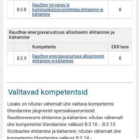
Raudtee turvangu ja
B.3.8
kommunikatsioonitehnika ehitamine ja
8
käitamine
Raudtee energiavarustuse allsüteemi ehitamine ja
käitamine
Kompetents
EKR tase
Raudtee energiavarustuse allsüsteemi
B.3.9
8
ehitamine ja käitamine
Valitavad kompetentsid
Lisaks on nõutav vähemalt ühe valitava kompetentsi
tõendamine järgmistel spetsialiseerumistel:
Raudteeveeremi ehitamine ja käitamine: nõutav vähemalt
ühe kompetentsi tõendamine valikust B.3.10 - B.3.13.
Rööbastee ehitamine ja käitamine: nõutav vähemalt ühe
kompetentsi tõendamine valikust B.3.14 -
...