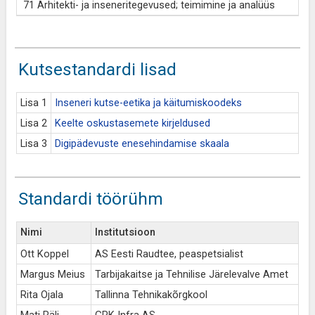
71 Arhitekti- ja inseneritegevused; teimimine ja analüüs
Kutsestandardi lisad
Lisa 1
Inseneri kutse-eetika ja käitumiskoodeks
Lisa 2
Keelte oskustasemete kirjeldused
Lisa 3
Digipädevuste enesehindamise skaala
Standardi töörühm
Nimi
Institutsioon
Ott Koppel
AS Eesti Raudtee, peaspetsialist
Margus Meius
Tarbijakaitse ja Tehnilise Järelevalve Amet
Rita Ojala
Tallinna Tehnikakõrgkool