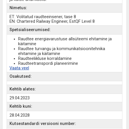
Nimetus:
ET: Volitatud raudteeinsener, tase 8
EN: Chartered Railway Engineer, EstQF Level 8
Spetsialiseerumised:
Raudtee energiavarustuse allsüteemi ehitamine ja
käitamine
Raudtee turvangu ja kommunikatsioonitehnika
ehitamine ja käitamine
Raudteeliikluse korraldamine
Raudteetranspordi planeerimine
Vaata veel
Osakutsed:
Kehtib alates:
29.04.2023
Kehtib kuni:
28.04.2028
Kutsestandardi versiooni number: