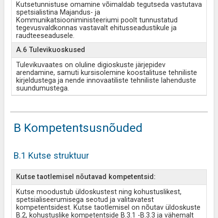
Kutsetunnistuse omamine võimaldab tegutseda vastutava
spetsialistina Majandus- ja
Kommunikatsiooniministeeriumi poolt tunnustatud
tegevusvaldkonnas vastavalt ehitusseadustikule ja
raudteeseadusele.
A.6 Tulevikuoskused
Tulevikuvaates on oluline digioskuste järjepidev
arendamine, samuti kursisolemine koostalituse tehniliste
kirjeldustega ja nende innovaatiliste tehniliste lahenduste
suundumustega.
B Kompetentsusnõuded
B.1 Kutse struktuur
Kutse taotlemisel nõutavad kompetentsid:
Kutse moodustub üldoskustest ning kohustuslikest,
spetsialiseerumisega seotud ja valitavatest
kompetentsidest. Kutse taotlemisel on nõutav üldoskuste
B.2, kohustuslike kompetentside B.3.1 -B.3.3 ja vähemalt