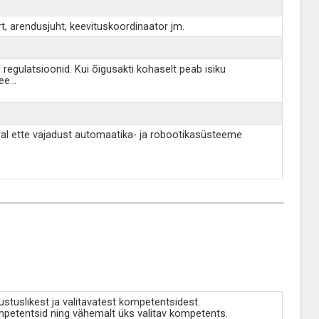
rt, arendusjuht, keevituskoordinaator jm.
regulatsioonid. Kui õigusakti kohaselt peab isiku
ee
...
al ette vajadust automaatika- ja robootikasüsteeme
tuslikest ja valitavatest kompetentsidest.
petentsid ning vähemalt üks valitav kompetents.