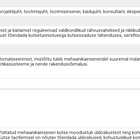
ojektijuht, tootmisjuht, tootmisinsener, käidujuht, konsultant, ekspe
 ja käitamist reguleerivad valdkondlikud rahvusvahelised ja riiklikud 
st tõendada kutsetunnistusega kutseseaduse tähenduses, sertifits
omatiseerimist, mistõttu tuleb mehaanikainseneridel suuremal määr
bootikasüsteeme ja nende rakendusvõimalusi.
Volitatud mehaanikainseneri kutse moodustub üldoskustest ning kohus
Kutse taotlemisel on nõutav tõendada üldoskused, kohustuslikud kom