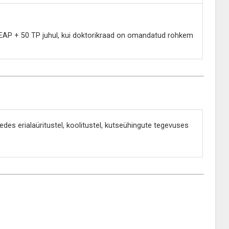
6 EAP + 50 TP juhul, kui doktorikraad on omandatud rohkem
es erialaüritustel, koolitustel, kutseühingute tegevuses