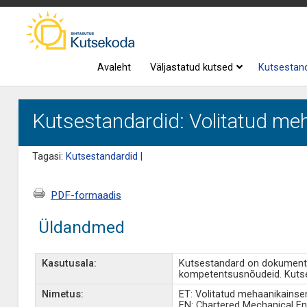
Avaleht
Väljastatud kutsed
Kutsestan
Kutsestandardid: Volitatud meh
Tagasi:
Kutsestandardid
|
PDF-formaadis
Üldandmed
Kasutusala:
Kutsestandard on dokument, 
kompetentsusnõudeid. Kutse
Nimetus:
ET: Volitatud mehaanikainsen
EN: Chartered Mechanical En