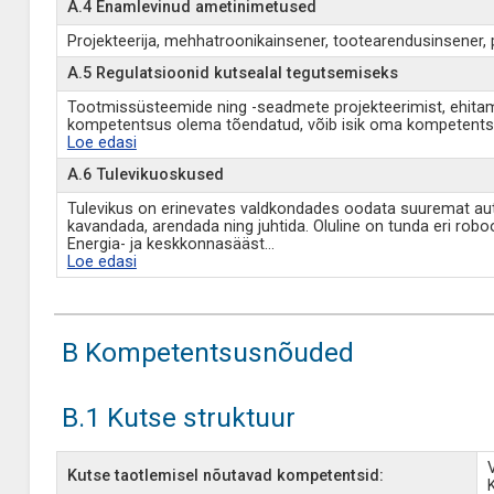
A.4 Enamlevinud ametinimetused
Projekteerija, mehhatroonikainsener, tootearendusinsener, pr
A.5 Regulatsioonid kutsealal tegutsemiseks
Tootmissüsteemide ning -seadmete projekteerimist, ehitamist
kompetentsus olema tõendatud, võib isik oma kompetentsu
Loe edasi
A.6 Tulevikuoskused
Tulevikus on erinevates valdkondades oodata suuremat aut
kavandada, arendada ning juhtida. Oluline on tunda eri ro
Energia- ja keskkonnasääst
...
Loe edasi
B Kompetentsusnõuded
B.1 Kutse struktuur
Kutse taotlemisel nõutavad kompetentsid: