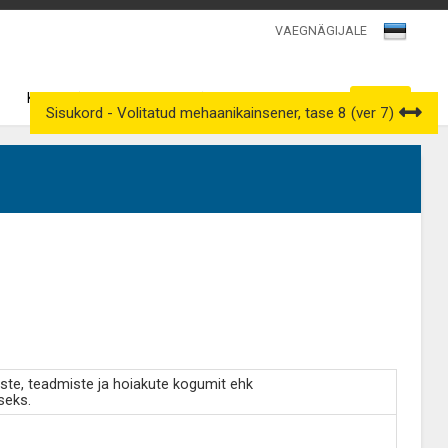
VAEGNÄGIJALE
Kutsenõukogud
Väljavõtted kutseregistrist
Sisukord - Volitatud mehaanikainsener, tase 8 (ver 7)
ste, teadmiste ja hoiakute kogumit ehk
seks.