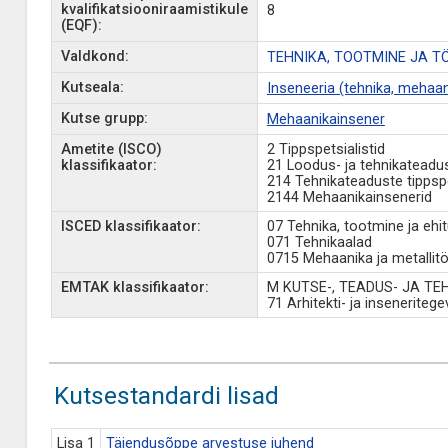
kvalifikatsiooniraamistikule
8
(EQF):
Valdkond:
TEHNIKA, TOOTMINE JA T
Kutseala:
Inseneeria (tehnika, mehaan
Kutse grupp:
Mehaanikainsener
Ametite (ISCO)
2 Tippspetsialistid
klassifikaator:
21 Loodus- ja tehnikateadust
214 Tehnikateaduste tippspet
2144 Mehaanikainsenerid
ISCED klassifikaator:
07 Tehnika, tootmine ja ehi
071 Tehnikaalad
0715 Mehaanika ja metallit
EMTAK klassifikaator:
M KUTSE-, TEADUS- JA T
71 Arhitekti- ja inseneriteg
Kutsestandardi lisad
Lisa 1
Täiendusõppe arvestuse juhend