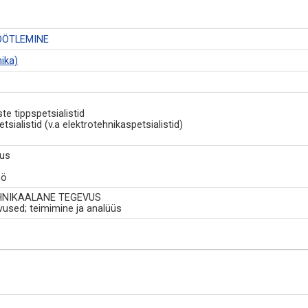
ÖÖTLEMINE
ika)
e tippspetsialistid
sialistid (v.a elektrotehnikaspetsialistid)
tus
öö
EHNIKAALANE TEGEVUS
evused; teimimine ja analüüs