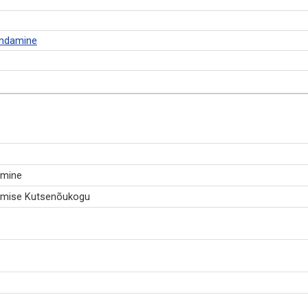
endamine
emine
lemise Kutsenõukogu