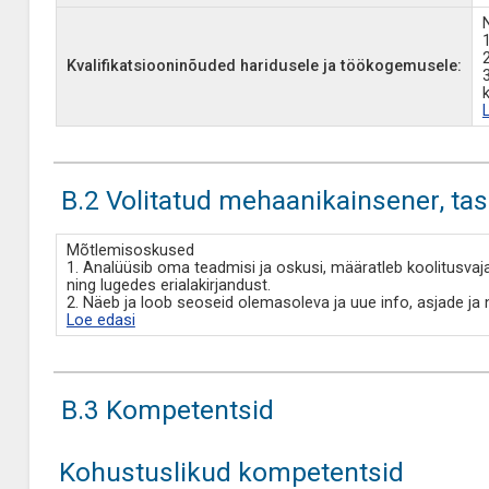
Kvalifikatsiooninõuded haridusele ja töökogemusele:
B.2 Volitatud mehaanikainsener, ta
Mõtlemisoskused
1. Analüüsib oma teadmisi ja oskusi, määratleb koolitusvaj
ning lugedes erialakirjandust.
2. Näeb ja loob seoseid olemasoleva ja uue info, asjade ja 
Loe edasi
B.3 Kompetentsid
Kohustuslikud kompetentsid