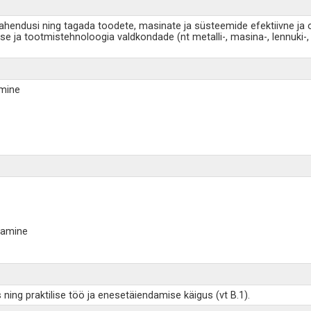
ahendusi ning tagada toodete, masinate ja süsteemide efektiivne ja 
ja tootmistehnoloogia valdkondade (nt metalli-, masina-, lennuki-, au
amine
damine
ng praktilise töö ja enesetäiendamise käigus (vt B.1).