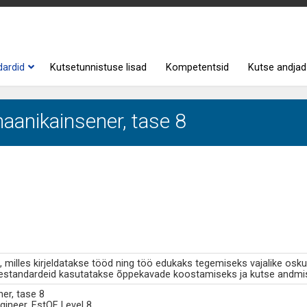
dardid
Kutsetunnistuse lisad
Kompetentsid
Kutse andjad
aanikainsener, tase 8
milles kirjeldatakse tööd ning töö edukaks tegemiseks vajalike osku
standardeid kasutatakse õppekavade koostamiseks ja kutse andmi
er, tase 8
gineer, EstQF Level 8