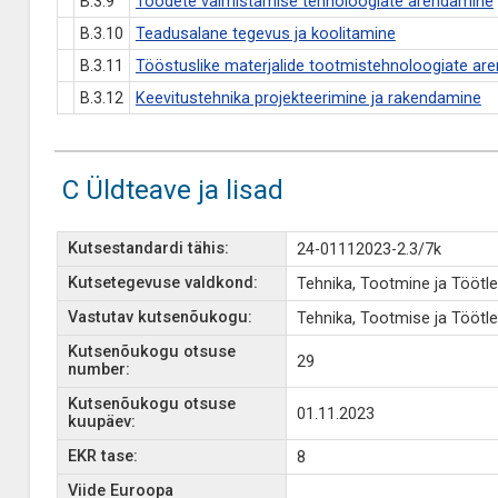
B.3.9
Toodete valmistamise tehnoloogiate arendamine
B.3.10
Teadusalane tegevus ja koolitamine
B.3.11
Tööstuslike materjalide tootmistehnoloogiate ar
B.3.12
Keevitustehnika projekteerimine ja rakendamine
C Üldteave ja lisad
Kutsestandardi tähis:
24-01112023-2.3/7k
Kutsetegevuse valdkond:
Tehnika, Tootmine ja Töötl
Vastutav kutsenõukogu:
Tehnika, Tootmise ja Tööt
Kutsenõukogu otsuse
29
number:
Kutsenõukogu otsuse
01.11.2023
kuupäev:
EKR tase:
8
Viide Euroopa