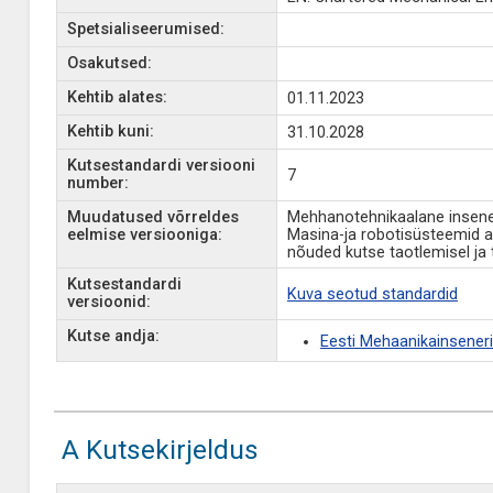
Spetsialiseerumised:
Osakutsed:
Kehtib alates:
01.11.2023
Kehtib kuni:
31.10.2028
Kutsestandardi versiooni
7
number:
Muudatused võrreldes
Mehhanotehnikaalane insener
eelmise versiooniga:
Masina-ja robotisüsteemid a
nõuded kutse taotlemisel ja
Kutsestandardi
Kuva seotud standardid
versioonid:
Kutse andja:
Eesti Mehaanikainsenerid
A Kutsekirjeldus