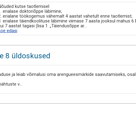
Nõuded kutse taotlemisel:
1. erialase doktoriõppe läbimine;
2. erialane töökogemus vähemalt 4 aastat vahetult enne taotlemist;
3. erialase täiendkoolituse läbimine viimase 7 aasta jooksul mahus 
kui 7 aastat tagasi (lisa 1. „Täiendusõppe ar
...
Loe edasi
se 8 üldoskused
aduse ja leiab võimalusi oma arengueesmärkide saavutamiseks, osaled
nähtuste v
...