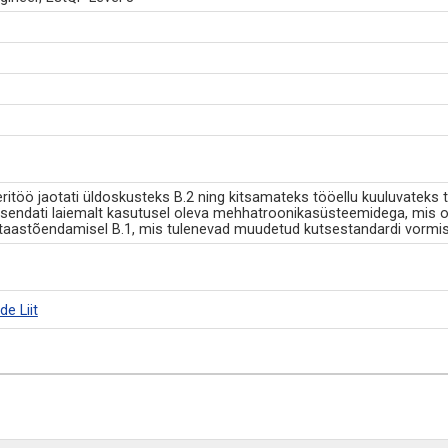
itöö jaotati üldoskusteks B.2 ning kitsamateks tööellu kuuluvateks 
sendati laiemalt kasutusel oleva mehhatroonikasüsteemidega, mis o
 taastõendamisel B.1, mis tulenevad muudetud kutsestandardi vormis
e Liit