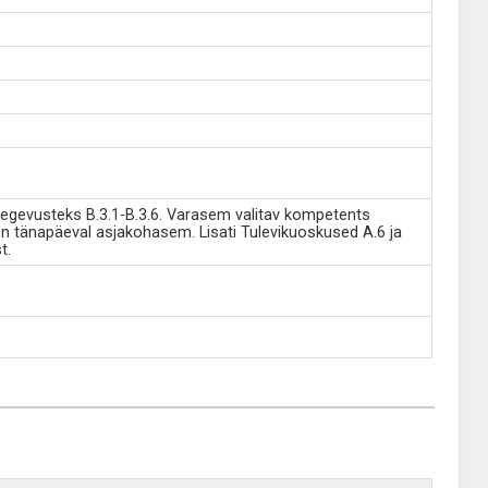
tegevusteks B.3.1-B.3.6. Varasem valitav kompetents
n tänapäeval asjakohasem. Lisati Tulevikuoskused A.6 ja
t.