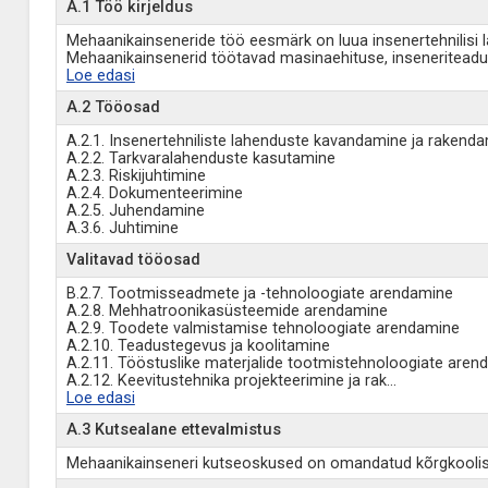
A.1 Töö kirjeldus
Mehaanikainseneride töö eesmärk on luua insenertehnilisi l
Mehaanikainsenerid töötavad masinaehituse, inseneriteaduse 
Loe edasi
A.2 Tööosad
A.2.1. Insenertehniliste lahenduste kavandamine ja rakend
A.2.2. Tarkvaralahenduste kasutamine
A.2.3. Riskijuhtimine
A.2.4. Dokumenteerimine
A.2.5. Juhendamine
A.3.6. Juhtimine
Valitavad tööosad
B.2.7. Tootmisseadmete ja -tehnoloogiate arendamine
A.2.8. Mehhatroonikasüsteemide arendamine
A.2.9. Toodete valmistamise tehnoloogiate arendamine
A.2.10. Teadustegevus ja koolitamine
A.2.11. Tööstuslike materjalide tootmistehnoloogiate aren
A.2.12. Keevitustehnika projekteerimine ja rak
...
Loe edasi
A.3 Kutsealane ettevalmistus
Mehaanikainseneri kutseoskused on omandatud kõrgkoolis ni