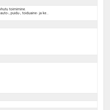
ohutu toimimine.
to-, puidu-, toiduaine- ja ke
...