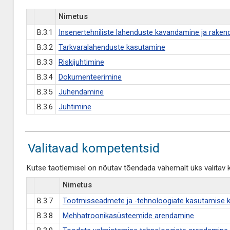
Nimetus
B.3.1
Insenertehniliste lahenduste kavandamine ja rake
B.3.2
Tarkvaralahenduste kasutamine
B.3.3
Riskijuhtimine
B.3.4
Dokumenteerimine
B.3.5
Juhendamine
B.3.6
Juhtimine
Valitavad kompetentsid
Kutse taotlemisel on nõutav tõendada vähemalt üks valitav 
Nimetus
B.3.7
Tootmisseadmete ja -tehnoloogiate kasutamise k
B.3.8
Mehhatroonikasüsteemide arendamine