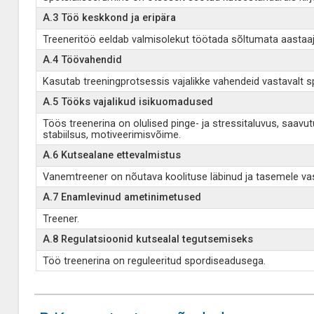
A.3 Töö keskkond ja eripära
Treeneritöö eeldab valmisolekut töötada sõltumata aastaajast
A.4 Töövahendid
Kasutab treeningprotsessis vajalikke vahendeid vastavalt sp
A.5 Tööks vajalikud isikuomadused
Töös treenerina on olulised pinge- ja stressitaluvus, saav
stabiilsus, motiveerimisvõime.
A.6 Kutsealane ettevalmistus
Vanemtreener on nõutava koolituse läbinud ja tasemele va
A.7 Enamlevinud ametinimetused
Treener.
A.8 Regulatsioonid kutsealal tegutsemiseks
Töö treenerina on reguleeritud spordiseadusega.