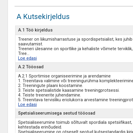
A Kutsekirjeldus
A.1 Töö kirjeldus
Treener on liikumisharrastuse ja spordispetsialist, kes juh
saavutamist.
Treeneri ülesanne on sportlike ja kehaliste võimete tervikli
Tree
...
Loe edasi
A.2 Tööosad
A.2.1 Sportimise organiseerimine ja arendamine
1. Treenitava valimine või treeningurühma komplekteerimine
2. Treeningute plaani koostamine.
3. Teiste spetsialistide kaasamine treeningprotsessi.
4. Teiste treenerite juhendamine.
5. Treenitava tervisliku eriolukorra arvestamine treeningpro
Loe edasi
Spetsialiseerumisega seotud tööosad
Spetsialiseerumine toimub sõltuvalt spordiala spetsiifikast
kehtestada erinõudeid.
Spetsialiseerumine on otseselt seotud kutsestandardis kir