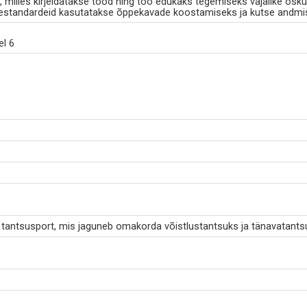
milles kirjeldatakse tööd ning töö edukaks tegemiseks vajalike osku
standardeid kasutatakse õppekavade koostamiseks ja kutse andmi
el 6
 tantsusport, mis jaguneb omakorda võistlustantsuks ja tänavatants