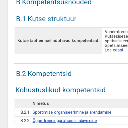
B Kompetentsusnõuded
B.1 Kutse struktuur
Vanemtreene
Kutsesisese
Kutse taotlemisel nõutavad kompetentsid:
spetsialisee
Spetsialisee
Loe edasi
B.2 Kompetentsid
Kohustuslikud kompetentsid
Nimetus
B.2.1
Sportimise organiseerimine ja arendamine
B.2.2
Õppe-treeningprotsessi läbiviimine