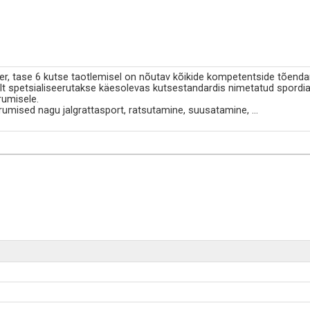
r, tase 6 kutse taotlemisel on nõutav kõikide kompetentside tõenda
lt spetsialiseerutakse käesolevas kutsestandardis nimetatud spordia
rumisele.
rumised nagu jalgrattasport, ratsutamine, suusatamine,
...