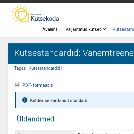
Avaleht
Väljastatud kutsed
Kutsestan
Kutsestandardid: Vanemtreener
Tagasi:
Kutsestandardid
|
PDF-formaadis
Kehtivuse kaotanud standard
Üldandmed