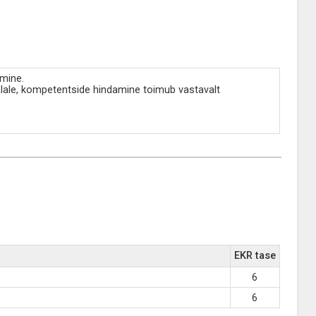
mine.
lale, kompetentside hindamine toimub vastavalt
EKR tase
6
6