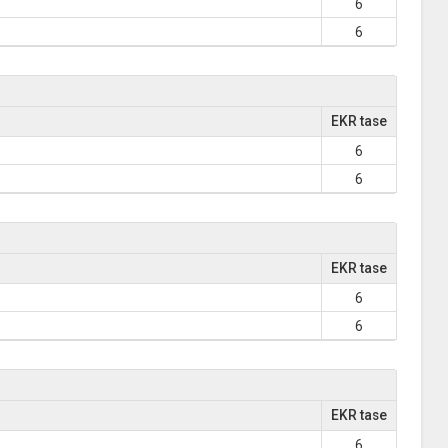
6
6
EKR tase
6
6
EKR tase
6
6
EKR tase
6