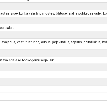
 nii sise- kui ka välistingimustes, õhtusel ajal ja puhkepäevadel, ko
ordialale.
utusvajadus, vastutustunne, ausus, järjekindlus, täpsus, paindlikku
stava erialase töökogemusega isik.