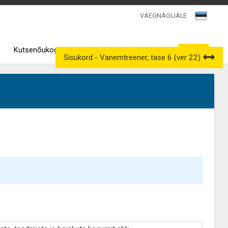
VAEGNÄGIJALE
Kutsenõukogud
Väljavõtted kutseregistrist
Sisukord - Vanemtreener, tase 6 (ver 22)