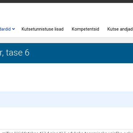
dardid
Kutsetunnistuse lisad
Kompetentsid
Kutse andjad
, tase 6