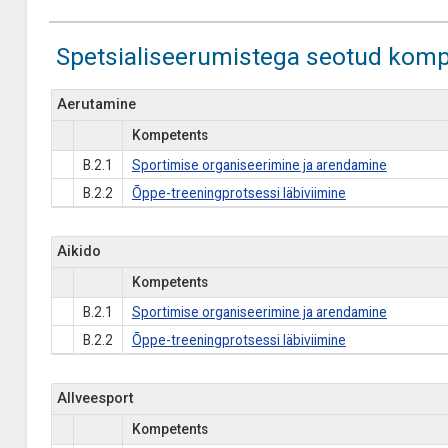
Spetsialiseerumistega seotud komp
Aerutamine
Kompetents
B.2.1
Sportimise organiseerimine ja arendamine
B.2.2
Õppe-treeningprotsessi läbiviimine
Aikido
Kompetents
B.2.1
Sportimise organiseerimine ja arendamine
B.2.2
Õppe-treeningprotsessi läbiviimine
Allveesport
Kompetents