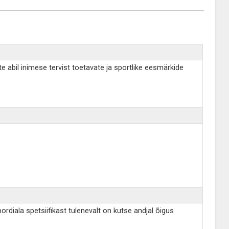
e abil inimese tervist toetavate ja sportlike eesmärkide
rdiala spetsiifikast tulenevalt on kutse andjal õigus