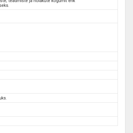
ste, teadmiste ja hoiakute kogumit ehk
seks.
uks.