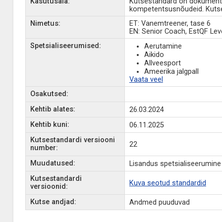
Kasutusala:
Kutsestandard on dokument, 
kompetentsusnõudeid. Kutse
Nimetus:
ET: Vanemtreener, tase 6
EN: Senior Coach, EstQF Lev
Spetsialiseerumised:
Aerutamine
Aikido
Allveesport
Ameerika jalgpall
Vaata veel
Osakutsed:
Kehtib alates:
26.03.2024
Kehtib kuni:
06.11.2025
Kutsestandardi versiooni
22
number:
Muudatused:
Lisandus spetsialiseerumine
Kutsestandardi
Kuva seotud standardid
versioonid:
Kutse andjad:
Andmed puuduvad