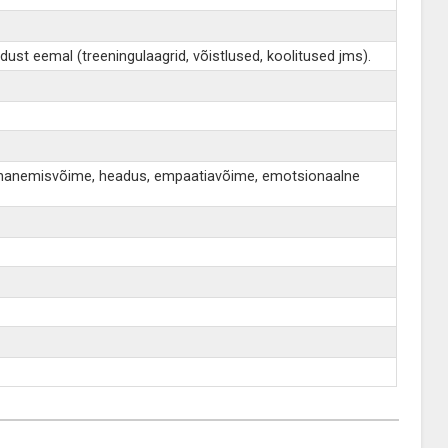
dust eemal (treeningulaagrid, võistlused, koolitused jms).
s, kohanemisvõime, headus, empaatiavõime, emotsionaalne