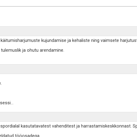
ib käitumisharjumuste kujundamise ja kehaliste ning vaimsete harjutust
k, tulemuslik ja ohutu arendamine.
.
tsessi
...
, spordialal kasutatavatest vahenditest ja harrastamiskeskkonnast. Spo
jeldatud tööosadega.