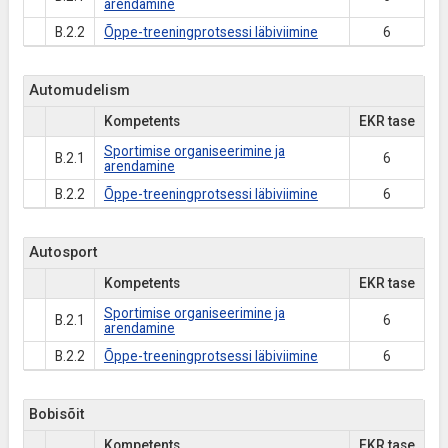
arendamine
B.2.2
Õppe-treeningprotsessi läbiviimine
6
Automudelism
Kompetents
EKR tase
Sportimise organiseerimine ja
B.2.1
6
arendamine
B.2.2
Õppe-treeningprotsessi läbiviimine
6
Autosport
Kompetents
EKR tase
Sportimise organiseerimine ja
B.2.1
6
arendamine
B.2.2
Õppe-treeningprotsessi läbiviimine
6
Bobisõit
Kompetents
EKR tase