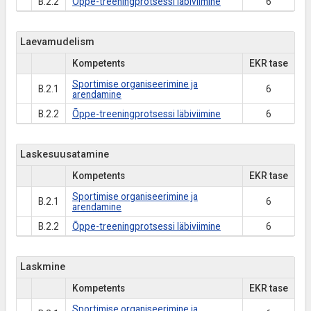
B.2.2
Õppe-treeningprotsessi läbiviimine
6
Laevamudelism
Kompetents
EKR tase
Sportimise organiseerimine ja
B.2.1
6
arendamine
B.2.2
Õppe-treeningprotsessi läbiviimine
6
Laskesuusatamine
Kompetents
EKR tase
Sportimise organiseerimine ja
B.2.1
6
arendamine
B.2.2
Õppe-treeningprotsessi läbiviimine
6
Laskmine
Kompetents
EKR tase
Sportimise organiseerimine ja