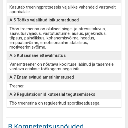
Kasutab treeningprotsessis vajalikke vahendeid vastavalt
spordialale.
A.5 Tööks vajalikud isikuomadused
Töös treenerina on olulised pinge- ja stressitaluvus,
saavutusvajadus, vastutustunne, ausus, järjekindlus,
täpsus, paindlikkus, kohanemisvõime, headus,
empaatiavõime, emotsionaalne stabiilsus,
motiveerimisvõime.
A.6 Kutsealane ettevalmistus
Vanemtreener on nõutava koolituse läbinud ja tasemele
vastava erialase töökogemusega isik.
A.7 Enamlevinud ametinimetused
Treener.
A.8 Regulatsioonid kutsealal tegutsemiseks
Töö treenerina on reguleeritud spordiseadusega.
B Kompetentsusnõuded