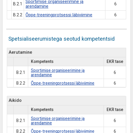
Sportimise organiseerimine ja
B.2.1
6
arendamine
B.2.2
Õppe-treeningprotsessi läbiviimine
6
Spetsialiseerumistega seotud kompetentsid
Aerutamine
Kompetents
EKR tase
Sportimise organiseerimine ja
B.2.1
6
arendamine
B.2.2
Õppe-treeningprotsessi läbiviimine
6
Aikido
Kompetents
EKR tase
Sportimise organiseerimine ja
B.2.1
6
arendamine
B.2.2
Õppe-treeningprotsessi läbiviimine
6