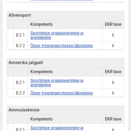
Allveesport
Kompetents
EKR tase
Sportimise organiseerimine ja
B.2.1
6
arendamine
B.2.2
Õppe-treeningprotsessi läbiviimine
6
Ameerika jalgpall
Kompetents
EKR tase
Sportimise organiseerimine ja
B.2.1
6
arendamine
B.2.2
Õppe-treeningprotsessi läbiviimine
6
Ammulaskmine
Kompetents
EKR tase
Sportimise organiseerimine ja
B.2.1
6