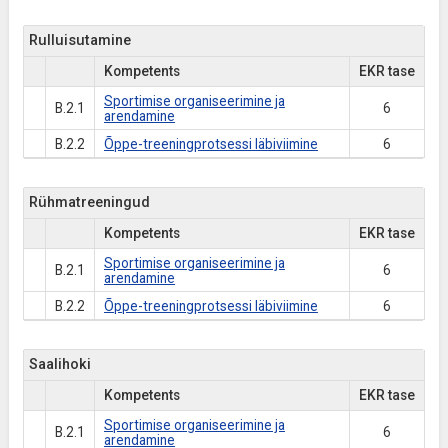
Rulluisutamine
Kompetents
EKR tase
Sportimise organiseerimine ja
B.2.1
6
arendamine
B.2.2
Õppe-treeningprotsessi läbiviimine
6
Rühmatreeningud
Kompetents
EKR tase
Sportimise organiseerimine ja
B.2.1
6
arendamine
B.2.2
Õppe-treeningprotsessi läbiviimine
6
Saalihoki
Kompetents
EKR tase
Sportimise organiseerimine ja
B.2.1
6
arendamine