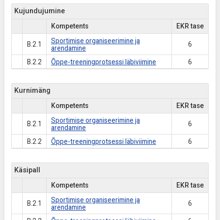
Kujundujumine
Kompetents
EKR tase
Sportimise organiseerimine ja
B.2.1
6
arendamine
B.2.2
Õppe-treeningprotsessi läbiviimine
6
Kurnimäng
Kompetents
EKR tase
Sportimise organiseerimine ja
B.2.1
6
arendamine
B.2.2
Õppe-treeningprotsessi läbiviimine
6
Käsipall
Kompetents
EKR tase
Sportimise organiseerimine ja
B.2.1
6
arendamine