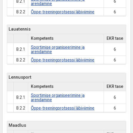
B.2.1
6
arendamine
B.2.2
Õppe-treeningprotsessi läbiviimine
6
Lauatennis
Kompetents
EKR tase
Sportimise organiseerimine ja
B.2.1
6
arendamine
B.2.2
Õppe-treeningprotsessi läbiviimine
6
Lennusport
Kompetents
EKR tase
Sportimise organiseerimine ja
B.2.1
6
arendamine
B.2.2
Õppe-treeningprotsessi läbiviimine
6
Maadlus