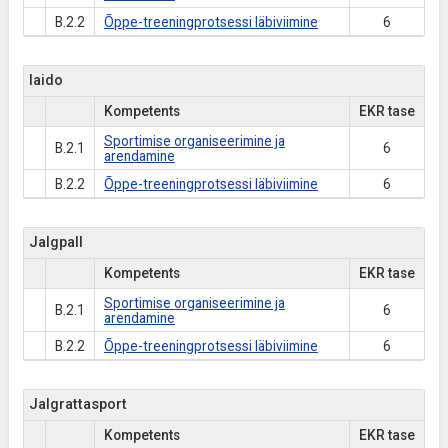
B.2.2
Õppe-treeningprotsessi läbiviimine
6
Iaido
Kompetents
EKR tase
Sportimise organiseerimine ja
B.2.1
6
arendamine
B.2.2
Õppe-treeningprotsessi läbiviimine
6
Jalgpall
Kompetents
EKR tase
Sportimise organiseerimine ja
B.2.1
6
arendamine
B.2.2
Õppe-treeningprotsessi läbiviimine
6
Jalgrattasport
Kompetents
EKR tase