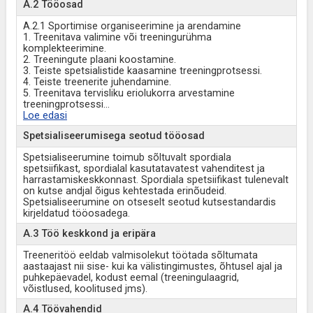
A.2 Tööosad
A.2.1 Sportimise organiseerimine ja arendamine
1. Treenitava valimine või treeningurühma
komplekteerimine.
2. Treeningute plaani koostamine.
3. Teiste spetsialistide kaasamine treeningprotsessi.
4. Teiste treenerite juhendamine.
5. Treenitava tervisliku eriolukorra arvestamine
treeningprotsessi
...
Loe edasi
Spetsialiseerumisega seotud tööosad
Spetsialiseerumine toimub sõltuvalt spordiala
spetsiifikast, spordialal kasutatavatest vahenditest ja
harrastamiskeskkonnast. Spordiala spetsiifikast tulenevalt
on kutse andjal õigus kehtestada erinõudeid.
Spetsialiseerumine on otseselt seotud kutsestandardis
kirjeldatud tööosadega.
A.3 Töö keskkond ja eripära
Treeneritöö eeldab valmisolekut töötada sõltumata
aastaajast nii sise- kui ka välistingimustes, õhtusel ajal ja
puhkepäevadel, kodust eemal (treeningulaagrid,
võistlused, koolitused jms).
A.4 Töövahendid