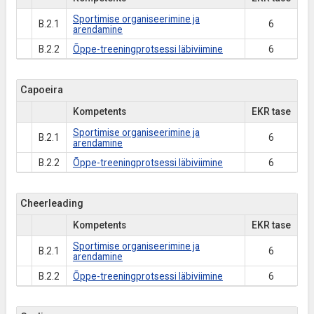
Sportimise organiseerimine ja
B.2.1
6
arendamine
B.2.2
Õppe-treeningprotsessi läbiviimine
6
Capoeira
Kompetents
EKR tase
Sportimise organiseerimine ja
B.2.1
6
arendamine
B.2.2
Õppe-treeningprotsessi läbiviimine
6
Cheerleading
Kompetents
EKR tase
Sportimise organiseerimine ja
B.2.1
6
arendamine
B.2.2
Õppe-treeningprotsessi läbiviimine
6