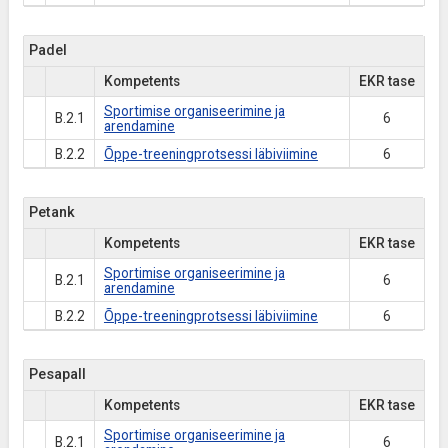
Padel
Kompetents
EKR tase
Sportimise organiseerimine ja
B.2.1
6
arendamine
B.2.2
Õppe-treeningprotsessi läbiviimine
6
Petank
Kompetents
EKR tase
Sportimise organiseerimine ja
B.2.1
6
arendamine
B.2.2
Õppe-treeningprotsessi läbiviimine
6
Pesapall
Kompetents
EKR tase
Sportimise organiseerimine ja
B.2.1
6