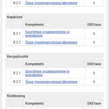
B.2.2
Õppe-treeningprotsessi läbiviimine
6
Kepikõnd
Kompetents
EKR tase
Sportimise organiseerimine ja
B.2.1
6
arendamine
B.2.2
Õppe-treeningprotsessi läbiviimine
6
Kergejõustik
Kompetents
EKR tase
Sportimise organiseerimine ja
B.2.1
6
arendamine
B.2.2
Õppe-treeningprotsessi läbiviimine
6
Kickboxing
Kompetents
EKR tase