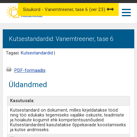
Sisukord - Vanemtreener, tase 6 (ver 23)
Kutsestandardid: Vanemtreener, tase 6
Tagasi:
Kutsestandardid
|
PDF-formaadis
Üldandmed
Kasutusala:
Kutsestandard on dokument, milles kirjeldatakse tööd
ning töö edukaks tegemiseks vajalike oskuste, teadmiste
ja hoiakute kogumit ehk kompetentsusnõudeid.
Kutsestandardeid kasutatakse õppekavade koostamiseks
ja kutse andmiseks.