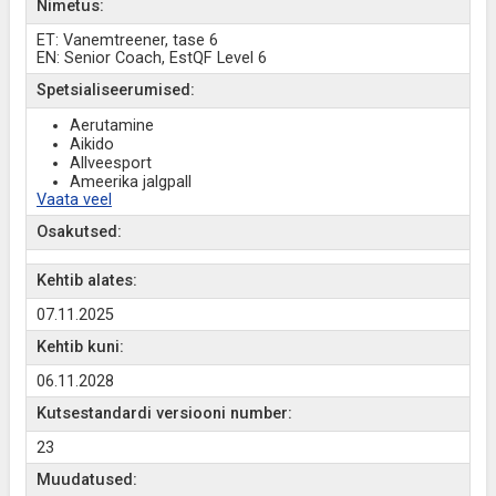
Nimetus:
ET: Vanemtreener, tase 6
EN: Senior Coach, EstQF Level 6
Spetsialiseerumised:
Aerutamine
Aikido
Allveesport
Ameerika jalgpall
Vaata veel
Osakutsed:
Kehtib alates:
07.11.2025
Kehtib kuni:
06.11.2028
Kutsestandardi versiooni number:
23
Muudatused: