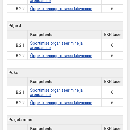
arendamine
B.2.2
Õppe-treeningprotsessi läbiviimine
6
Piljard
Kompetents
EKR tase
Sportimise organiseerimine ja
B.2.1
6
arendamine
B.2.2
Õppe-treeningprotsessi läbiviimine
6
Poks
Kompetents
EKR tase
Sportimise organiseerimine ja
B.2.1
6
arendamine
B.2.2
Õppe-treeningprotsessi läbiviimine
6
Purjetamine
Kompetents
EKR tase