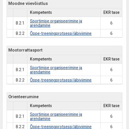
Moodne viievõistlus
Kompetents
EKR tase
Sportimise organiseerimine ja
B.2.1
6
arendamine
B.2.2
Õppe-treeningprotsessi läbiviimine
6
Mootorrattasport
Kompetents
EKR tase
Sportimise organiseerimine ja
B.2.1
6
arendamine
B.2.2
Õppe-treeningprotsessi läbiviimine
6
Orienteerumine
Kompetents
EKR tase
Sportimise organiseerimine ja
B.2.1
6
arendamine
B.2.2
Õppe-treeningprotsessi läbiviimine
6