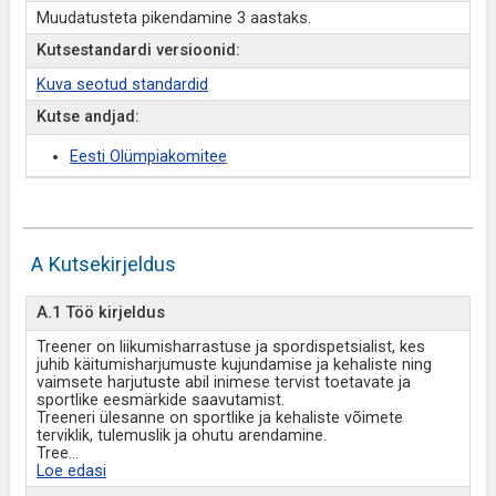
Muudatusteta pikendamine 3 aastaks.
Kutsestandardi versioonid:
Kuva seotud standardid
Kutse andjad:
Eesti Olümpiakomitee
A Kutsekirjeldus
A.1 Töö kirjeldus
Treener on liikumisharrastuse ja spordispetsialist, kes
juhib käitumisharjumuste kujundamise ja kehaliste ning
vaimsete harjutuste abil inimese tervist toetavate ja
sportlike eesmärkide saavutamist.
Treeneri ülesanne on sportlike ja kehaliste võimete
terviklik, tulemuslik ja ohutu arendamine.
Tree
...
Loe edasi