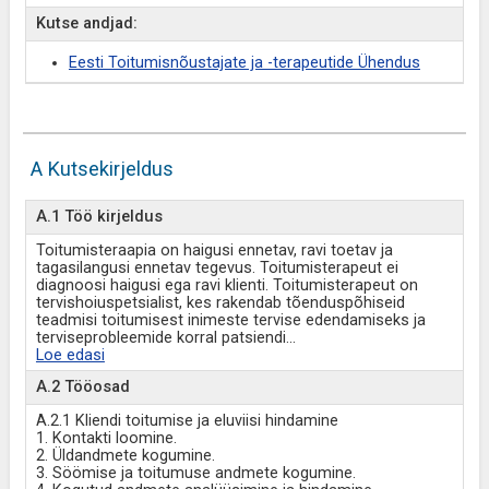
Kutse andjad:
Eesti Toitumisnõustajate ja -terapeutide Ühendus
A Kutsekirjeldus
A.1 Töö kirjeldus
Toitumisteraapia on haigusi ennetav, ravi toetav ja
tagasilangusi ennetav tegevus. Toitumisterapeut ei
diagnoosi haigusi ega ravi klienti. Toitumisterapeut on
tervishoiuspetsialist, kes rakendab tõenduspõhiseid
teadmisi toitumisest inimeste tervise edendamiseks ja
terviseprobleemide korral patsiendi
...
Loe edasi
A.2 Tööosad
A.2.1 Kliendi toitumise ja eluviisi hindamine
1. Kontakti loomine.
2. Üldandmete kogumine.
3. Söömise ja toitumuse andmete kogumine.