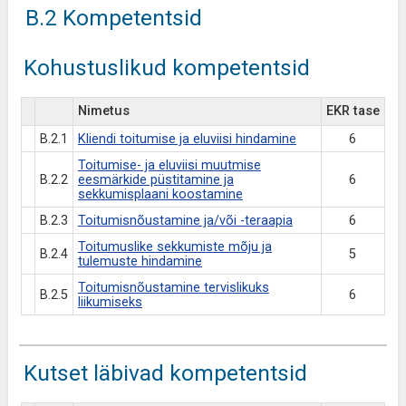
B.2 Kompetentsid
Kohustuslikud kompetentsid
Nimetus
EKR tase
B.2.1
Kliendi toitumise ja eluviisi hindamine
6
Toitumise- ja eluviisi muutmise
B.2.2
eesmärkide püstitamine ja
6
sekkumisplaani koostamine
B.2.3
Toitumisnõustamine ja/või -teraapia
6
Toitumuslike sekkumiste mõju ja
B.2.4
5
tulemuste hindamine
Toitumisnõustamine tervislikuks
B.2.5
6
liikumiseks
Kutset läbivad kompetentsid