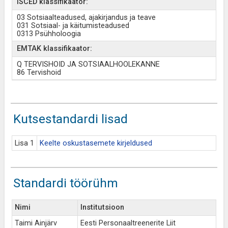
ISCED klassifikaator:
03 Sotsiaalteadused, ajakirjandus ja teave
031 Sotsiaal- ja käitumisteadused
0313 Psühholoogia
EMTAK klassifikaator:
Q TERVISHOID JA SOTSIAALHOOLEKANNE
86 Tervishoid
Kutsestandardi lisad
Lisa 1
Keelte oskustasemete kirjeldused
Standardi töörühm
Nimi
Institutsioon
Taimi Ainjärv
Eesti Personaaltreenerite Liit