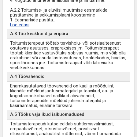
4. Kogutud andmete analüüsimine ja hindamine.
A.2.2 Toitumise- ja eluviisi muutmise eesmärkide
püstitamine ja sekkumisplaani koostamine
1. Eesmärkide püstita
...
Loe edasi
A.3 Töö keskkond ja eripära
Toitumisterapeut töötab tervishoiu- või sotsiaalteenust
osutavas asutuses, erapraksises jm. Toitumisterapeut
töötab klientide vastuvõtuks sobivas ruumis, mis võib olla
erakabinet või asuda lasteasutuses, hooldekodus, haiglas,
spordihoones jne. Toitumisteraapiat võib läbi viia ka
veebikeskkonnas.
A.4 Töövahendid
Enamkasutatavad töövahendid on kaal ja mõõdulint,
kliendile mõeldud jaotusmaterjalid ja teavikud, ea- ja
kognitsioonikohased näitlikud abivahendid,
toitumisterapeudile mõeldud juhendmaterjalid ja
käsiraamatud, erialane tarkvara.
A.5 Tööks vajalikud isikuomadused
Toitumisterapeudi kutse eeldab suhtlemisvalmidust,
empaatiavõimet, otsustusvõimet, positiivset
ellusuhtumist, analüütilist mõtlemist, võimet omandada