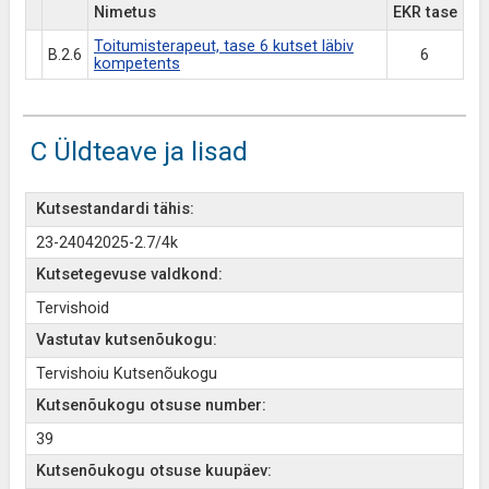
Nimetus
EKR tase
Toitumisterapeut, tase 6 kutset läbiv
B.2.6
6
kompetents
C Üldteave ja lisad
Kutsestandardi tähis:
23-24042025-2.7/4k
Kutsetegevuse valdkond:
Tervishoid
Vastutav kutsenõukogu:
Tervishoiu Kutsenõukogu
Kutsenõukogu otsuse number:
39
Kutsenõukogu otsuse kuupäev: