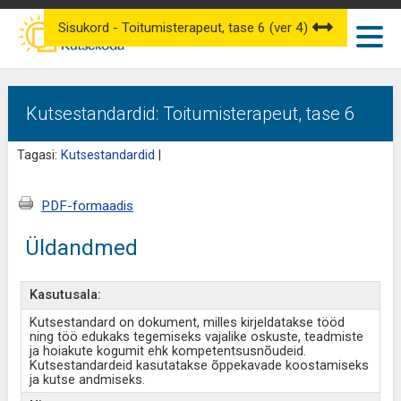
Sisukord - Toitumisterapeut, tase 6 (ver 4)
Kutsestandardid: Toitumisterapeut, tase 6
Tagasi:
Kutsestandardid
|
PDF-formaadis
Üldandmed
Kasutusala:
Kutsestandard on dokument, milles kirjeldatakse tööd
ning töö edukaks tegemiseks vajalike oskuste, teadmiste
ja hoiakute kogumit ehk kompetentsusnõudeid.
Kutsestandardeid kasutatakse õppekavade koostamiseks
ja kutse andmiseks.