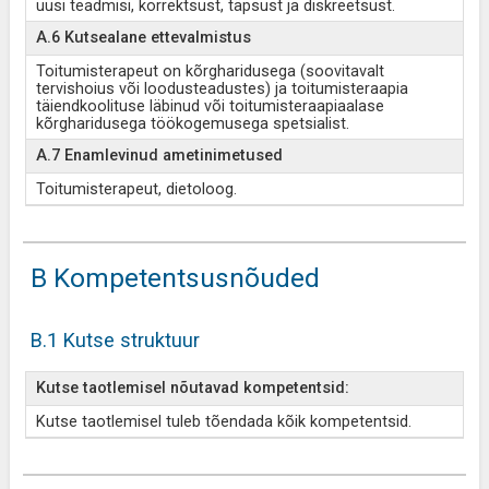
uusi teadmisi, korrektsust, täpsust ja diskreetsust.
A.6 Kutsealane ettevalmistus
Toitumisterapeut on kõrgharidusega (soovitavalt
tervishoius või loodusteadustes) ja toitumisteraapia
täiendkoolituse läbinud või toitumisteraapiaalase
kõrgharidusega töökogemusega spetsialist.
A.7 Enamlevinud ametinimetused
Toitumisterapeut, dietoloog.
B Kompetentsusnõuded
B.1 Kutse struktuur
Kutse taotlemisel nõutavad kompetentsid:
Kutse taotlemisel tuleb tõendada kõik kompetentsid.