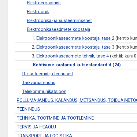
Elektroerosionist
Elektroonik
Elektroonika- ja süsteemiinsener
Elektroonikaseadmete koostaja
1.
Elektroonikaseadmete koostaja, tase 2
(kehtib kun
2.
Elektroonikaseadmete koostaja, tase 3
(kehtib kun
3.
Elektroonikaseadmete tehnik, tase 4
(kehtib kuni 0
Kehtivuse kaotanud kutsestandardid (24)
IT süsteemid ja teenused
Tarkvaraarendus
Telekommunikatsioon
PÕLLUMAJANDUS, KALANDUS, METSANDUS, TOIDUAINET
TEENINDUS
TEHNIKA, TOOTMINE JA TÖÖTLEMINE
TERVIS JA HEAOLU
TRANSPORT JA LOGISTIKA