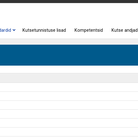
dardid
Kutsetunnistuse lisad
Kompetentsid
Kutse andjad