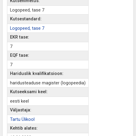
Kutsenimetus:
Logopeed, tase 7
Kutsestandard:
Logopeed, tase 7
EKR tase:
7
EQF tase:
7
Hariduslik kvalifikatsioon:
haridusteaduse magister (logopeedia)
Kutseeksami keel:
eesti keel
Väljastaja:
Tartu Ülikool
Kehtib alates: