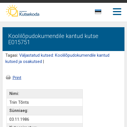
Koolilõpudokumendile kantud kutse
E015751
Tagasi:
Väljastatud kutsed: Koolilõpudokumendile kantud
kutsed ja osakutsed
|
Print
Nimi:
Triin Tõnts
Sünniaeg:
03.11.1986