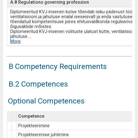
A.8 Regulations governing profession
Diplomeeritud KVJ-inseneri kutse tõendab isiku pädevust töötad
ventilatsiooni ja jahutuse erialal iseseisvalt ja enda vastutusel
tõendatud kompetentsuse piires ehitusvaldkonda reguleerivate
õigusaktide mõistes.
Diplomeeritud KVJ-inseneri volituste ulatust kütte, ventilatsiooni
jahutuse
...
More
B Competency Requirements
B.2 Competences
Optional Competences
Competence
Projekteerimine
Projekteerimise juhtimine