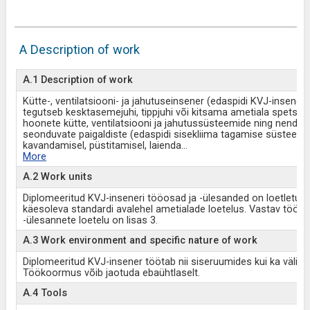
A Description of work
A.1 Description of work
Kütte-, ventilatsiooni- ja jahutuseinsener (edaspidi KVJ-insener)
tegutseb kesktasemejuhi, tippjuhi või kitsama ametiala spetsiali
hoonete kütte, ventilatsiooni ja jahutussüsteemide ning nendeg
seonduvate paigaldiste (edaspidi sisekliima tagamise süsteemi
kavandamisel, püstitamisel, laienda
...
More
A.2 Work units
Diplomeeritud KVJ-inseneri tööosad ja -ülesanded on loetletud
käesoleva standardi avalehel ametialade loetelus. Vastav tööos
-ülesannete loetelu on lisas 3.
A.3 Work environment and specific nature of work
Diplomeeritud KVJ-insener töötab nii siseruumides kui ka välisob
Töökoormus võib jaotuda ebaühtlaselt.
A.4 Tools