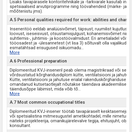
Lisaks tavapärasele kontoritehnikale ja -tarkvarale kasutab inse
spetsiaalseid arvutiprogramme ning töövahendeid (märke- ja
mõõteriistu jms).
A.5 Personal qualities required for work: abilities and charac
Inseneritöö eeldab analüüsivõimet, täpsust, ruumilist kujutlusvõ
loovust, iseseisvust, otsustamisjulgust, kohanemisvõimet ning
suhtlemis-, juhtimis- ja koostöövalmidust. Eri ametialadel võiva
tööosadest ja -ülesannetest (vt lisa 3) sõltuvalt olla vajalikud võ
esmatähtsad erisugused isikuomadu
...
More
A.6 Professional preparation
Diplomeeritud KVJ-inseneril peab olema magistrikraad või selle
võrdsustatud kõrgharidusdiplom kütte, ventilatsiooni ja jahutuse 
Kütte, ventilatsiooni ja jahutuse erialal rakenduskõrghariduse
omandanud kutsetaotlejalt nõutakse täiendava akadeemilise ja
täiendusõppe läbimist, mida võib tõ
...
More
A.7 Most common occupational titles
Diplomeeritud KVJ-insener töötab tavapäraselt kesktasemejuhi, 
või spetsialistina mitmesugustel ametikohtadel, mille nimetuse
näiteks projekteerija, omanikujärelevalve tegija, ehitusjuht, objekt
konsultant.