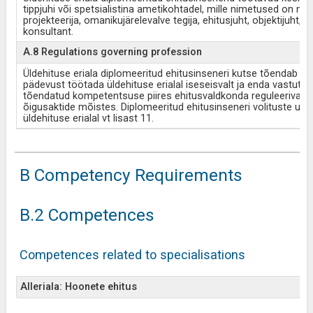
tippjuhi või spetsialistina ametikohtadel, mille nimetused on näi
projekteerija, omanikujärelevalve tegija, ehitusjuht, objektijuht,
konsultant.
A.8 Regulations governing profession
Üldehituse eriala diplomeeritud ehitusinseneri kutse tõendab isi
pädevust töötada üldehituse erialal iseseisvalt ja enda vastutus
tõendatud kompetentsuse piires ehitusvaldkonda reguleerivate
õigusaktide mõistes. Diplomeeritud ehitusinseneri volituste ula
üldehituse erialal vt lisast 11.
B Competency Requirements
B.2 Competences
Competences related to specialisations
Alleriala: Hoonete ehitus