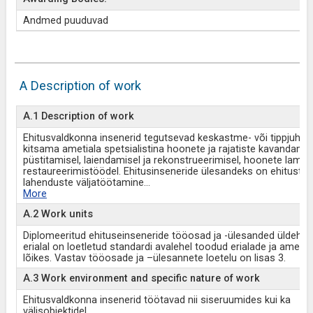
Andmed puuduvad
A Description of work
A.1 Description of work
Ehitusvaldkonna insenerid tegutsevad keskastme- või tippjuhina
kitsama ametiala spetsialistina hoonete ja rajatiste kavandamis
püstitamisel, laiendamisel ja rekonstrueerimisel, hoonete lammu
restaureerimistöödel. Ehitusinseneride ülesandeks on ehitustehn
lahenduste väljatöötamine
...
More
A.2 Work units
Diplomeeritud ehituseinseneride tööosad ja -ülesanded üldehit
erialal on loetletud standardi avalehel toodud erialade ja ametia
lõikes. Vastav tööosade ja –ülesannete loetelu on lisas 3.
A.3 Work environment and specific nature of work
Ehitusvaldkonna insenerid töötavad nii siseruumides kui ka
välisobjektidel.