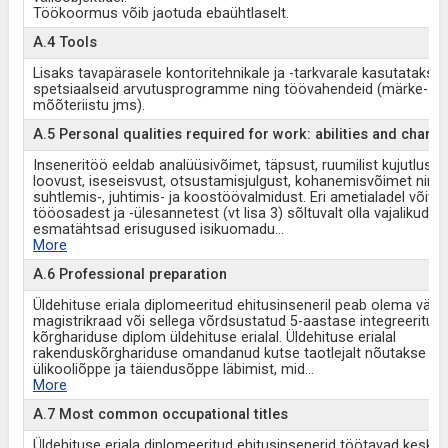
Töökoormus võib jaotuda ebaühtlaselt.
A.4 Tools
Lisaks tavapärasele kontoritehnikale ja -tarkvarale kasutatakse
spetsiaalseid arvutusprogramme ning töövahendeid (märke- ja
mõõteriistu jms).
A.5 Personal qualities required for work: abilities and charac
Inseneritöö eeldab analüüsivõimet, täpsust, ruumilist kujutlusvõ
loovust, iseseisvust, otsustamisjulgust, kohanemisvõimet ning
suhtlemis-, juhtimis- ja koostöövalmidust. Eri ametialadel võiva
tööosadest ja -ülesannetest (vt lisa 3) sõltuvalt olla vajalikud võ
esmatähtsad erisugused isikuomadu
...
More
A.6 Professional preparation
Üldehituse eriala diplomeeritud ehitusinseneril peab olema väh
magistrikraad või sellega võrdsustatud 5-aastase integreeritud
kõrghariduse diplom üldehituse erialal. Üldehituse erialal
rakenduskõrghariduse omandanud kutse taotlejalt nõutakse tä
ülikooliõppe ja täiendusõppe läbimist, mid
...
More
A.7 Most common occupational titles
Üldehituse eriala diplomeeritud ehitusinsenerid töötavad keskt