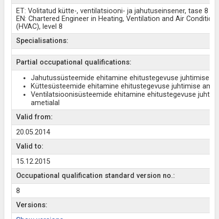
ET: Volitatud kütte-, ventilatsiooni- ja jahutuseinsener, tase 8
EN: Chartered Engineer in Heating, Ventilation and Air Condition
(HVAC), level 8
Specialisations:
Partial occupational qualifications:
Jahutussüsteemide ehitamine ehitustegevuse juhtimise am
Küttesüsteemide ehitamine ehitustegevuse juhtimise ameti
Ventilatsioonisüsteemide ehitamine ehitustegevuse juhtim
ametialal
Valid from:
20.05.2014
Valid to:
15.12.2015
Occupational qualification standard version no.:
8
Versions: