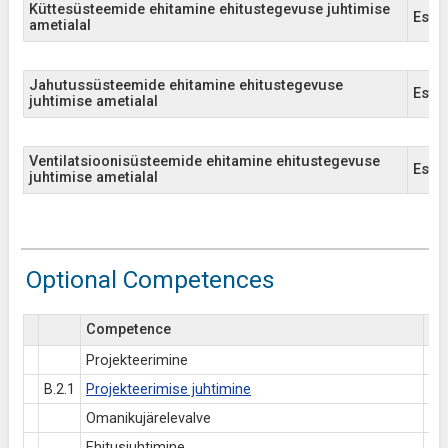
Küttesüsteemide ehitamine ehitustegevuse juhtimise
EstQF
ametialal
Jahutussüsteemide ehitamine ehitustegevuse
EstQF
juhtimise ametialal
Ventilatsioonisüsteemide ehitamine ehitustegevuse
EstQF
juhtimise ametialal
Optional Competences
Competence
Es
Projekteerimine
B.2.1
Projekteerimise juhtimine
Omanikujärelevalve
Ehitusjuhtimine