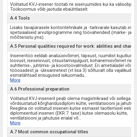
Volitatud KVJ-insener töötab nii siseruumides kui ka välisobjekti
Töökoormus võib jaotuda ebaühtlaselt.
A.4 Tools
Lisaks tavapärasele kontoritehnikale ja -tarkvarale kasutab inse
spetsiaalseid arvutiprogramme ning töövahendeid (märke- ja
mõõteriistu jms).
A.5 Personal qualities required for work: abilities and charac
Inseneritöö eeldab analüüsivõimet, täpsust, ruumilist kujutlusvõ
loovust, iseseisvust, otsustamisjulgust, kohanemisvõimet ning
suhtlemis-, juhtimis- ja koostöövalmidust. Eri ametialadel võiva
tööosadest ja -ülesannetest (vt lisa 3) sõltuvalt olla vajalikud võ
esmatähtsad erisugused isikuomadu
...
More
A.6 Professional preparation
Volitatud KVJ-inseneril peab olema magistrikraad või sellega
võrdsustatud kõrgharidusdiplom kütte, ventilatsiooni ja jahutuse 
Reeglina on volitatud inseneri kutse esmasel taotlemisel eeldu
diplomeeritud inseneri (EKR 7. tase) kutse olemasolu kütte,
ventilatsiooni ja jahutuse erialal võ
...
More
A.7 Most common occupational titles