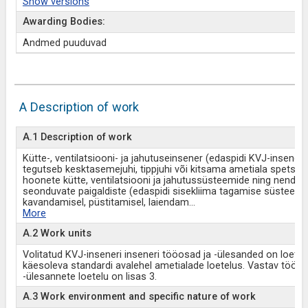
Show versions
Awarding Bodies:
Andmed puuduvad
A Description of work
A.1 Description of work
Kütte-, ventilatsiooni- ja jahutuseinsener (edaspidi KVJ-insener)
tegutseb kesktasemejuhi, tippjuhi või kitsama ametiala spetsiali
hoonete kütte, ventilatsiooni ja jahutussüsteemide ning nendeg
seonduvate paigaldiste (edaspidi sisekliima tagamise süsteemi
kavandamisel, püstitamisel, laiendam
...
More
A.2 Work units
Volitatud KVJ-inseneri inseneri tööosad ja -ülesanded on loetle
käesoleva standardi avalehel ametialade loetelus. Vastav tööos
-ülesannete loetelu on lisas 3.
A.3 Work environment and specific nature of work