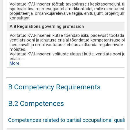
Volitatud KVJ-insener töötab tavapäraselt kesktasemejuhi, tippj
spetsialistina mitmesugustel ametikohtadel, mille nimetused on
projekteerija, omanikujärelevalve tegija, ehitusjuht, projektijuht ja
konsultant.
A.8 Regulations governing profession
Volitatud KVJ-inseneri kutse tõendab isiku pädevust töötada kü
ventilatsiooni ja jahutuse erialal tõendatud kompetentsuse piire
iseseisvalt ja omal vastutusel ehitusvaldkonda reguleerivate õi
mõistes.
Volitatud KVJ-inseneri volituste ulatust kütte, ventilatsiooni ja 
erialal
...
More
B Competency Requirements
B.2 Competences
Competences related to partial occupational qualifi