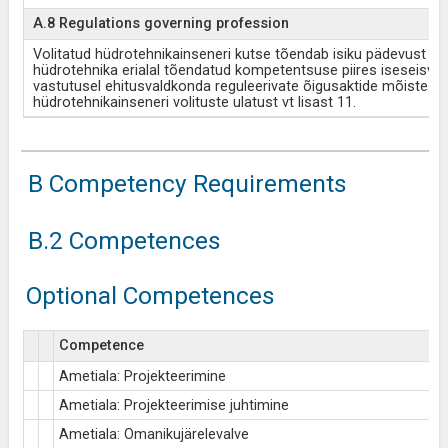
A.8 Regulations governing profession
Volitatud hüdrotehnikainseneri kutse tõendab isiku pädevust t
hüdrotehnika erialal tõendatud kompetentsuse piires iseseisval
vastutusel ehitusvaldkonda reguleerivate õigusaktide mõistes. 
hüdrotehnikainseneri volituste ulatust vt lisast 11.
B Competency Requirements
B.2 Competences
Optional Competences
Competence
Ametiala: Projekteerimine
Ametiala: Projekteerimise juhtimine
Ametiala: Omanikujärelevalve