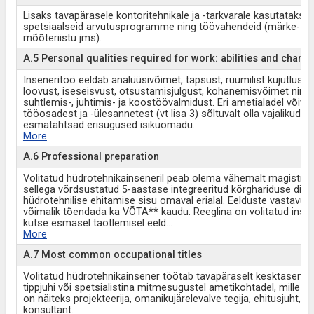
Lisaks tavapärasele kontoritehnikale ja -tarkvarale kasutatakse
spetsiaalseid arvutusprogramme ning töövahendeid (märke- ja
mõõteriistu jms).
A.5 Personal qualities required for work: abilities and charac
Inseneritöö eeldab analüüsivõimet, täpsust, ruumilist kujutlusvõ
loovust, iseseisvust, otsustamisjulgust, kohanemisvõimet ning
suhtlemis-, juhtimis- ja koostöövalmidust. Eri ametialadel võiva
tööosadest ja -ülesannetest (vt lisa 3) sõltuvalt olla vajalikud võ
esmatähtsad erisugused isikuomadu
...
More
A.6 Professional preparation
Volitatud hüdrotehnikainseneril peab olema vähemalt magistrik
sellega võrdsustatud 5-aastase integreeritud kõrghariduse dip
hüdrotehnilise ehitamise sisu omaval erialal. Eelduste vastavus
võimalik tõendada ka VÕTA** kaudu. Reeglina on volitatud insen
kutse esmasel taotlemisel eeld
...
More
A.7 Most common occupational titles
Volitatud hüdrotehnikainsener töötab tavapäraselt kesktasemej
tippjuhi või spetsialistina mitmesugustel ametikohtadel, mille 
on näiteks projekteerija, omanikujärelevalve tegija, ehitusjuht, ob
konsultant.