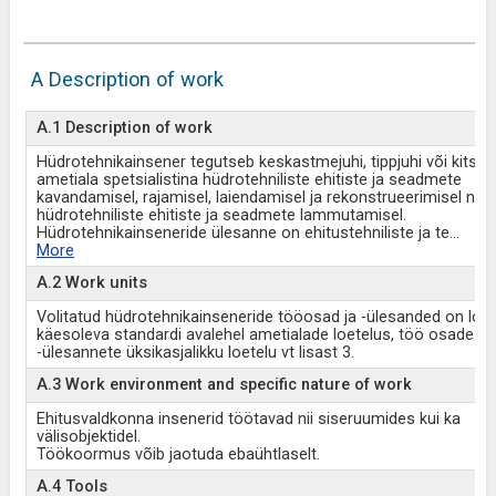
A Description of work
A.1 Description of work
Hüdrotehnikainsener tegutseb keskastmejuhi, tippjuhi või kitsa
ametiala spetsialistina hüdrotehniliste ehitiste ja seadmete
kavandamisel, rajamisel, laiendamisel ja rekonstrueerimisel ning
hüdrotehniliste ehitiste ja seadmete lammutamisel.
Hüdrotehnikainseneride ülesanne on ehitustehniliste ja te
...
More
A.2 Work units
Volitatud hüdrotehnikainseneride tööosad ja -ülesanded on loet
käesoleva standardi avalehel ametialade loetelus, töö osade ja
-ülesannete üksikasjalikku loetelu vt lisast 3.
A.3 Work environment and specific nature of work
Ehitusvaldkonna insenerid töötavad nii siseruumides kui ka
välisobjektidel.
Töökoormus võib jaotuda ebaühtlaselt.
A.4 Tools