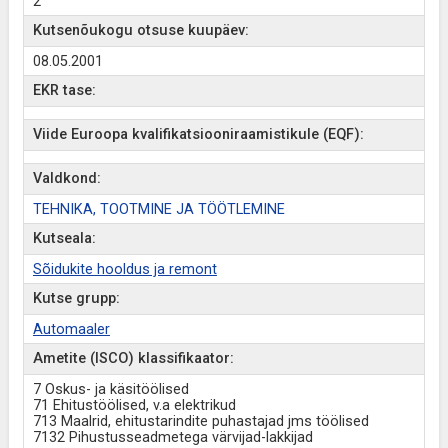
2
Kutsenõukogu otsuse kuupäev:
08.05.2001
EKR tase:
Viide Euroopa kvalifikatsiooniraamistikule (EQF):
Valdkond:
TEHNIKA, TOOTMINE JA TÖÖTLEMINE
Kutseala:
Sõidukite hooldus ja remont
Kutse grupp:
Automaaler
Ametite (ISCO) klassifikaator:
7 Oskus- ja käsitöölised
71 Ehitustöölised, v.a elektrikud
713 Maalrid, ehitustarindite puhastajad jms töölised
7132 Pihustusseadmetega värvijad-lakkijad