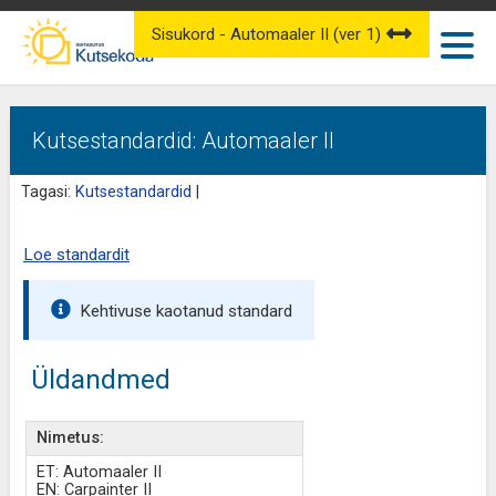
Sisukord - Automaaler II (ver 1)
Kutsestandardid: Automaaler II
Tagasi:
Kutsestandardid
|
Loe standardit
Kehtivuse kaotanud standard
Üldandmed
Nimetus:
ET: Automaaler II
EN: Carpainter II