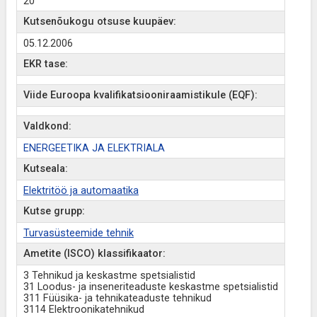
20
Kutsenõukogu otsuse kuupäev:
05.12.2006
EKR tase:
Viide Euroopa kvalifikatsiooniraamistikule (EQF):
Valdkond:
ENERGEETIKA JA ELEKTRIALA
Kutseala:
Elektritöö ja automaatika
Kutse grupp:
Turvasüsteemide tehnik
Ametite (ISCO) klassifikaator:
3 Tehnikud ja keskastme spetsialistid
31 Loodus- ja inseneriteaduste keskastme spetsialistid
311 Füüsika- ja tehnikateaduste tehnikud
3114 Elektroonikatehnikud