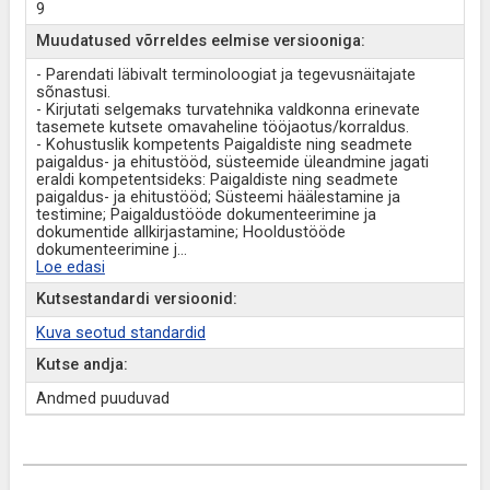
9
Muudatused võrreldes eelmise versiooniga:
- Parendati läbivalt terminoloogiat ja tegevusnäitajate
sõnastusi.
- Kirjutati selgemaks turvatehnika valdkonna erinevate
tasemete kutsete omavaheline tööjaotus/korraldus.
- Kohustuslik kompetents Paigaldiste ning seadmete
paigaldus- ja ehitustööd, süsteemide üleandmine jagati
eraldi kompetentsideks: Paigaldiste ning seadmete
paigaldus- ja ehitustööd; Süsteemi häälestamine ja
testimine; Paigaldustööde dokumenteerimine ja
dokumentide allkirjastamine; Hooldustööde
dokumenteerimine j
...
Loe edasi
Kutsestandardi versioonid:
Kuva seotud standardid
Kutse andja:
Andmed puuduvad