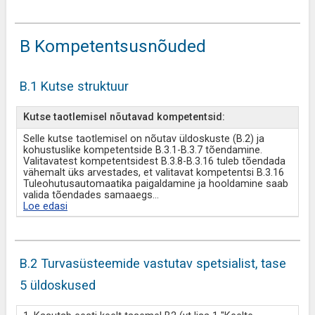
B Kompetentsusnõuded
B.1 Kutse struktuur
Kutse taotlemisel nõutavad kompetentsid:
Selle kutse taotlemisel on nõutav üldoskuste (B.2) ja
kohustuslike kompetentside B.3.1-B.3.7 tõendamine.
Valitavatest kompetentsidest B.3.8-B.3.16 tuleb tõendada
vähemalt üks arvestades, et valitavat kompetentsi B.3.16
Tuleohutusautomaatika paigaldamine ja hooldamine saab
valida tõendades samaaegs
...
Loe edasi
B.2 Turvasüsteemide vastutav spetsialist, tase
5 üldoskused