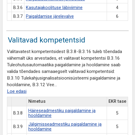
B.3.6
Kasutajakoolituse läbiviimine
4
B.3.7
Paigaldamise järelevalve
6
Valitavad kompetentsid
Valitavatest kompetentsidest B.3.8-B.3.16 tuleb tõendada
vähemalt üks arvestades, et valitavat kompetentsi B.3.16
Tuleohutusautomaatika paigaldamine ja hooldamine saab
valida tõendades samaaegselt valitavad kompetentsid:
B.3.10 Tulekahjusignalisatsioonisüsteemi paigaldamine ja
hooldamine, B.3.12 Vee
...
Loe edasi
Nimetus
EKR tase
Häireseadmestiku paigaldamine ja
B.3.8
5
hooldamine
Jälgimisseadmestiku paigaldamine ja
B.3.9
5
hooldamine