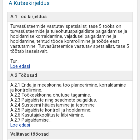
A Kutsekirjeldus
A.1 Töö kirjeldus
Turvasüsteemide vastutav spetsialist, tase 5 tööks on
turvasüsteemide ja tuleohutuspaigaldiste paigaldamise ja
hooldamise korraldamine, vajadusel paigaldamine ja
hooldamine, tehtud tööde kontrollimine ja tööde eest
vastutamine. Turvasüsteemide vastutav spetsialist, tase 5
töötab iseseisvalt.
Tur
...
Loe edasi
A.2 Tööosad
A.2.1 Enda ja meeskonna töö planeerimine, korraldamine
ja kontrollimine.
A.2.2 Töökeskkonna ohutuse tagamine.
A.2.3 Paigaldiste ning seadmete paigaldus.
A.2.4 Süsteemi häälestamine ja testimine.
A.2.5 Paigaldiste kontroll ja hooldamine.
A.2.6 Kasutajakoolituste läbi viimine.
A.2.7 Paigaldamise
...
Loe edasi
Valitavad tööosad