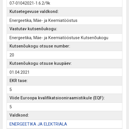
07-01042021-1.6.2/9k
Kutsetegevuse valdkond:
Energeetika, Mäe- ja Keemiatööstus
Vastutav kutsenõukogu:
Energeetika, Mäe- ja Keemiatööstuse Kutsenõukogu
Kutsenõukogu otsuse number:
20
Kutsenõukogu otsuse kuupäev:
01.04.2021
EKR tase:
5
Viide Euroopa kvalifikatsiooniraamistikule (EQF):
5
Valdkond:
ENERGEETIKA JA ELEKTRIALA