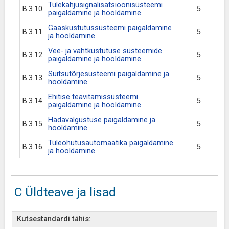
Tulekahjusignalisatsioonisüsteemi
B.3.10
5
paigaldamine ja hooldamine
Gaaskustutussüsteemi paigaldamine
B.3.11
5
ja hooldamine
Vee- ja vahtkustutuse süsteemide
B.3.12
5
paigaldamine ja hooldamine
Suitsutõrjesüsteemi paigaldamine ja
B.3.13
5
hooldamine
Ehitise teavitamissüsteemi
B.3.14
5
paigaldamine ja hooldamine
Hädavalgustuse paigaldamine ja
B.3.15
5
hooldamine
Tuleohutusautomaatika paigaldamine
B.3.16
5
ja hooldamine
C Üldteave ja lisad
Kutsestandardi tähis: