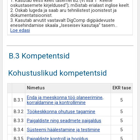
1. Kasutab eesti keelt tasemel B2 (vt lisa 1 "Keelte
oskustasemete kirjeldused"); mõistab erialast inglise keelt.
2. Oskab lugeda ja saab aru tehnilistest joonistest ja
dokumentatsioonist.
3. Kasutab arvutit vastavalt DigComp digipädevuste
enesehindamise skaala „Iseseisev kasutaja“ tasem
...
Loe edasi
B.3 Kompetentsid
Kohustuslikud kompetentsid
Nimetus
EKR tase
Enda ja meeskonna töö planeerimine,
B.3.1
5
korraldamine ja kontrollimine
B.3.2
Töökeskkonna ohutuse tagamine
5
B.3.3
Paigaldiste ning seadmete paigaldus
5
B.3.4
Süsteemi häälestamine ja testimine
5
B.3.5
Paigaldiste kontroll ja hooldus
5