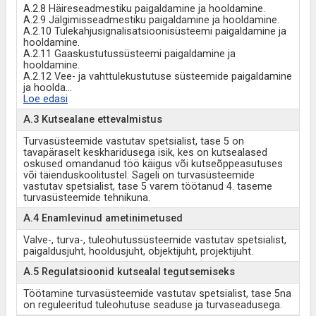
A.2.8 Häireseadmestiku paigaldamine ja hooldamine.
A.2.9 Jälgimisseadmestiku paigaldamine ja hooldamine.
A.2.10 Tulekahjusignalisatsioonisüsteemi paigaldamine ja
hooldamine.
A.2.11 Gaaskustutussüsteemi paigaldamine ja
hooldamine.
A.2.12 Vee- ja vahttulekustutuse süsteemide paigaldamine
ja hoolda
...
Loe edasi
A.3 Kutsealane ettevalmistus
Turvasüsteemide vastutav spetsialist, tase 5 on
tavapäraselt keskharidusega isik, kes on kutsealased
oskused omandanud töö käigus või kutseõppeasutuses
või täienduskoolitustel. Sageli on turvasüsteemide
vastutav spetsialist, tase 5 varem töötanud 4. taseme
turvasüsteemide tehnikuna.
A.4 Enamlevinud ametinimetused
Valve-, turva-, tuleohutussüsteemide vastutav spetsialist,
paigaldusjuht, hooldusjuht, objektijuht, projektijuht.
A.5 Regulatsioonid kutsealal tegutsemiseks
Töötamine turvasüsteemide vastutav spetsialist, tase 5na
on reguleeritud tuleohutuse seaduse ja turvaseadusega.