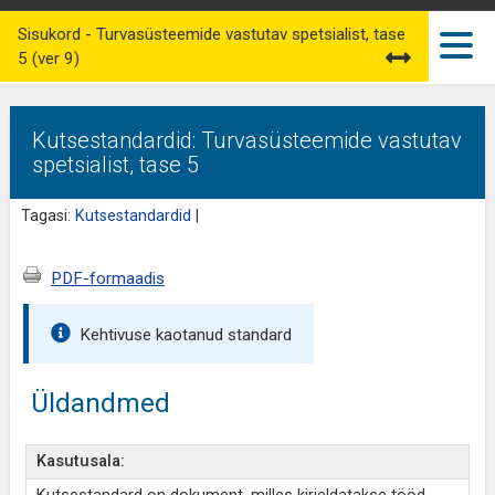
Sisukord - Turvasüsteemide vastutav spetsialist, tase
5 (ver 9)
Kutsestandardid: Turvasüsteemide vastutav
spetsialist, tase 5
Tagasi:
Kutsestandardid
|
PDF-formaadis
Kehtivuse kaotanud standard
Üldandmed
Kasutusala: