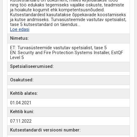
Kutsestandard on dokument, milles kirjeldatakse tööd
ning töö edukaks tegemiseks vajalike oskuste, teadmiste
ja hoiakute kogumit ehk kompetentsusnõudeid.
Kutsestandardeid kasutatakse õppekavade koostamiseks
ja kutse andmiseks. Turvasüsteemide vastutav spetsialist,
tase 5 kutsestandard on täiendus
...
Loe edasi
Nimetus:
ET: Turvasüsteemide vastutav spetsialist, tase 5
EN: Security and Fire Protection Systems Installer, EstQF
Level 5
Spetsialiseerumised:
Osakutsed:
Kehtib alates:
01.04.2021
Kehtib kuni:
07.11.2022
Kutsestandardi versiooni number: