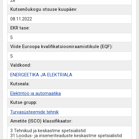
28
Kutsenõukogu otsuse kuupäev:
08.11.2022
EKR tase:
5
Viide Euroopa kvalifikatsiooniraamistikule (EQF):
5
Valdkond:
ENERGEETIKA JA ELEKTRIALA
Kutseala:
Elektritöö ja automaatika
Kutse grupp:
Turvasüsteemide tehnik
Ametite (ISCO) klassifikaator:
3 Tehnikud ja keskastme spetsialistid
31 Loodus- ja inseneriteaduste keskastme spetsialistid