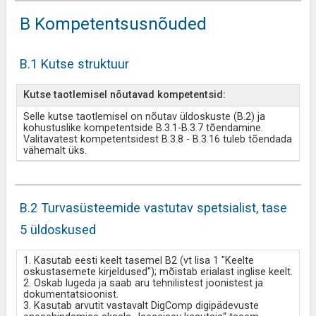
B Kompetentsusnõuded
B.1 Kutse struktuur
Kutse taotlemisel nõutavad kompetentsid:
Selle kutse taotlemisel on nõutav üldoskuste (B.2) ja
kohustuslike kompetentside B.3.1-B.3.7 tõendamine.
Valitavatest kompetentsidest B.3.8 - B.3.16 tuleb tõendada
vähemalt üks.
B.2 Turvasüsteemide vastutav spetsialist, tase
5 üldoskused
1. Kasutab eesti keelt tasemel B2 (vt lisa 1 "Keelte
oskustasemete kirjeldused"); mõistab erialast inglise keelt.
2. Oskab lugeda ja saab aru tehnilistest joonistest ja
dokumentatsioonist.
3. Kasutab arvutit vastavalt DigComp digipädevuste