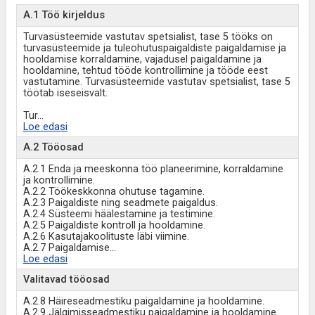
A.1 Töö kirjeldus
Turvasüsteemide vastutav spetsialist, tase 5 tööks on
turvasüsteemide ja tuleohutuspaigaldiste paigaldamise ja
hooldamise korraldamine, vajadusel paigaldamine ja
hooldamine, tehtud tööde kontrollimine ja tööde eest
vastutamine. Turvasüsteemide vastutav spetsialist, tase 5
töötab iseseisvalt.
Tur
...
Loe edasi
A.2 Tööosad
A.2.1 Enda ja meeskonna töö planeerimine, korraldamine
ja kontrollimine.
A.2.2 Töökeskkonna ohutuse tagamine.
A.2.3 Paigaldiste ning seadmete paigaldus.
A.2.4 Süsteemi häälestamine ja testimine.
A.2.5 Paigaldiste kontroll ja hooldamine.
A.2.6 Kasutajakoolituste läbi viimine.
A.2.7 Paigaldamise
...
Loe edasi
Valitavad tööosad
A.2.8 Häireseadmestiku paigaldamine ja hooldamine.
A.2.9 Jälgimisseadmestiku paigaldamine ja hooldamine.