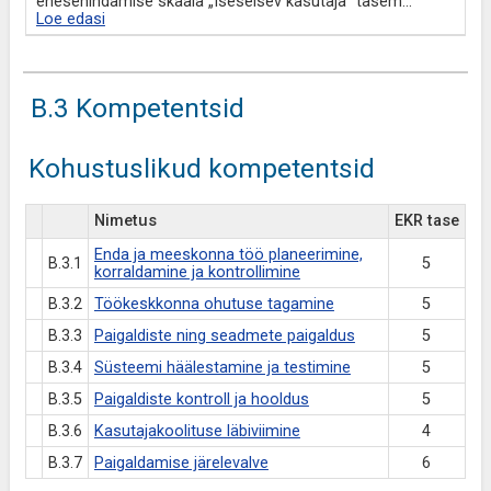
enesehindamise skaala „Iseseisev kasutaja“ tasem
...
Loe edasi
B.3 Kompetentsid
Kohustuslikud kompetentsid
Nimetus
EKR tase
Enda ja meeskonna töö planeerimine,
B.3.1
5
korraldamine ja kontrollimine
B.3.2
Töökeskkonna ohutuse tagamine
5
B.3.3
Paigaldiste ning seadmete paigaldus
5
B.3.4
Süsteemi häälestamine ja testimine
5
B.3.5
Paigaldiste kontroll ja hooldus
5
B.3.6
Kasutajakoolituse läbiviimine
4
B.3.7
Paigaldamise järelevalve
6