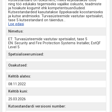
Kutsestandard on dokument, milles kirjeldatakse tööd
ning töö edukaks tegemiseks vajalike oskuste, teadmiste
ja hoiakute kogumit ehk kompetentsusnõudeid.
Kutsestandardeid kasutatakse õppekavade koostamiseks
ja kutse andmiseks. Turvasüsteemide vastutav spetsialist,
tase 5 kutsestandard on täiendus
...
Loe edasi
Nimetus:
ET: Turvasüsteemide vastutav spetsialist, tase 5
EN: Security and Fire Protection Systems Installer, EstQF
Level 5
Spetsialiseerumised:
Osakutsed:
Kehtib alates:
08.11.2022
Kehtib kuni:
25.03.2026
Kutsestandardi versiooni number: