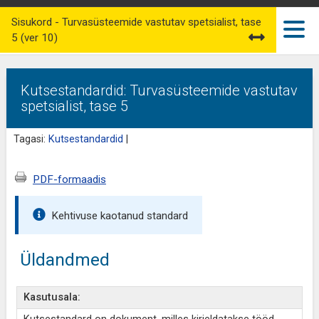
Sisukord - Turvasüsteemide vastutav spetsialist, tase
5 (ver 10)
Kutsestandardid: Turvasüsteemide vastutav
spetsialist, tase 5
Tagasi:
Kutsestandardid
|
PDF-formaadis
Kehtivuse kaotanud standard
Üldandmed
Kasutusala: