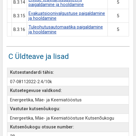
B.3.14
5
paigaldamine ja hooldamine
Evakuatsioonivalgustuse paigaldamine
B.3.15
5
ja hooldamine
Tuleohutusautomaatika paigaldamine
B.3.16
5
ja hooldamine
C Üldteave ja lisad
Kutsestandardi tähis:
07-08112022-2.4/10k
Kutsetegevuse valdkond:
Energeetika, Mäe- ja Keemiatööstus
Vastutav kutsenõukogu:
Energeetika, Mäe- ja Keemiatööstuse Kutsenõukogu
Kutsenõukogu otsuse number: