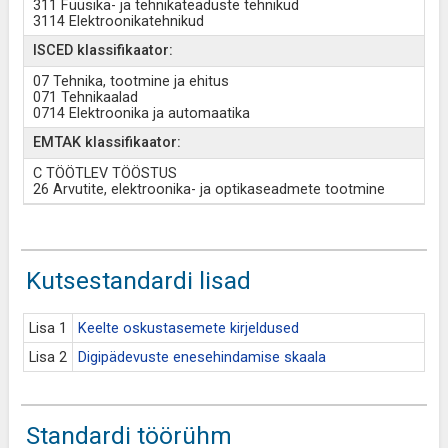
311 Füüsika- ja tehnikateaduste tehnikud
3114 Elektroonikatehnikud
ISCED klassifikaator:
07 Tehnika, tootmine ja ehitus
071 Tehnikaalad
0714 Elektroonika ja automaatika
EMTAK klassifikaator:
C TÖÖTLEV TÖÖSTUS
26 Arvutite, elektroonika- ja optikaseadmete tootmine
Kutsestandardi lisad
Lisa 1
Keelte oskustasemete kirjeldused
Lisa 2
Digipädevuste enesehindamise skaala
Standardi töörühm