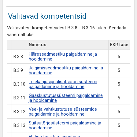
Valitavad kompetentsid
Valitavatest kompetentsidest B.3.8 - B.3.16 tuleb tõendada
vähemalt üks.
Nimetus
EKR tase
Häireseadmestiku paigaldamine ja
B.3.8
5
hooldamine
Jälgimisseadmestiku paigaldamine ja
B.3.9
5
hooldamine
Tulekahjusignalisatsioonisüsteemi
B.3.10
5
paigaldamine ja hooldamine
Gaaskustutussüsteemi paigaldamine
B.3.11
5
ja hooldamine
Vee- ja vahtkustutuse süsteemide
B.3.12
5
paigaldamine ja hooldamine
Suitsutõrjesüsteemi paigaldamine ja
B.3.13
5
hooldamine
Ehitise teavitamissüsteemi