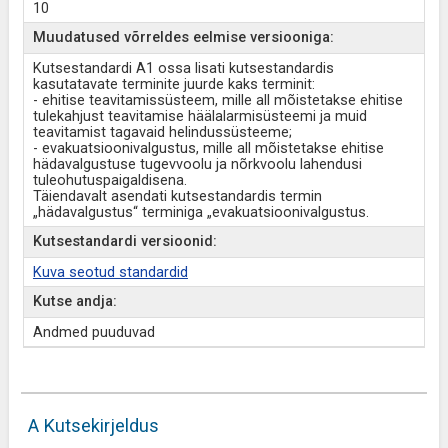
10
Muudatused võrreldes eelmise versiooniga:
Kutsestandardi A1 ossa lisati kutsestandardis
kasutatavate terminite juurde kaks terminit:
- ehitise teavitamissüsteem, mille all mõistetakse ehitise
tulekahjust teavitamise häälalarmisüsteemi ja muid
teavitamist tagavaid helindussüsteeme;
- evakuatsioonivalgustus, mille all mõistetakse ehitise
hädavalgustuse tugevvoolu ja nõrkvoolu lahendusi
tuleohutuspaigaldisena.
Täiendavalt asendati kutsestandardis termin
„hädavalgustus“ terminiga „evakuatsioonivalgustus.
Kutsestandardi versioonid:
Kuva seotud standardid
Kutse andja:
Andmed puuduvad
A Kutsekirjeldus