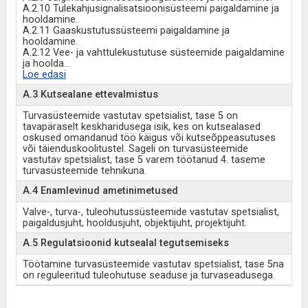
A.2.10 Tulekahjusignalisatsioonisüsteemi paigaldamine ja
hooldamine.
A.2.11 Gaaskustutussüsteemi paigaldamine ja
hooldamine.
A.2.12 Vee- ja vahttulekustutuse süsteemide paigaldamine
ja hoolda
...
Loe edasi
A.3 Kutsealane ettevalmistus
Turvasüsteemide vastutav spetsialist, tase 5 on
tavapäraselt keskharidusega isik, kes on kutsealased
oskused omandanud töö käigus või kutseõppeasutuses
või täienduskoolitustel. Sageli on turvasüsteemide
vastutav spetsialist, tase 5 varem töötanud 4. taseme
turvasüsteemide tehnikuna.
A.4 Enamlevinud ametinimetused
Valve-, turva-, tuleohutussüsteemide vastutav spetsialist,
paigaldusjuht, hooldusjuht, objektijuht, projektijuht.
A.5 Regulatsioonid kutsealal tegutsemiseks
Töötamine turvasüsteemide vastutav spetsialist, tase 5na
on reguleeritud tuleohutuse seaduse ja turvaseadusega.