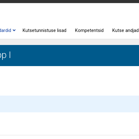
dardid
Kutsetunnistuse lisad
Kompetentsid
Kutse andjad
p I