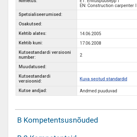
Nimetus:
ET: Ehituspuusepp I
EN: Construction carpenter I
Spetsialiseerumised:
Osakutsed:
Kehtib alates:
14.06.2005
Kehtib kuni:
17.06.2008
Kutsestandardi versiooni
2
number:
Muudatused:
Kutsestandardi
Kuva seotud standardid
versioonid:
Kutse andjad:
Andmed puuduvad
B Kompetentsusnõuded