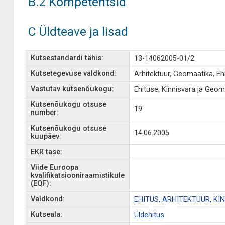
B.2 Kompetentsid
C Üldteave ja lisad
Kutsestandardi tähis:
13-14062005-01/2
Kutsetegevuse valdkond:
Arhitektuur, Geomaatika, Ehi
Vastutav kutsenõukogu:
Ehituse, Kinnisvara ja Geo
Kutsenõukogu otsuse
19
number:
Kutsenõukogu otsuse
14.06.2005
kuupäev:
EKR tase:
Viide Euroopa
kvalifikatsiooniraamistikule
(EQF):
Valdkond:
EHITUS, ARHITEKTUUR, K
Kutseala:
Üldehitus