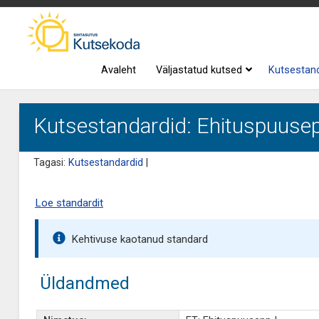
Avaleht
Väljastatud kutsed
Kutsestan
Kutsestandardid: Ehituspuusep
Tagasi:
Kutsestandardid
|
Loe standardit
Kehtivuse kaotanud standard
Üldandmed