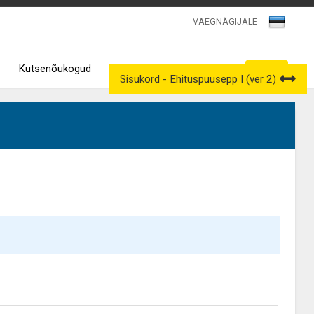
VAEGNÄGIJALE
Kutsenõukogud
Väljavõtted kutseregistrist
Sisukord - Ehituspuusepp I (ver 2)