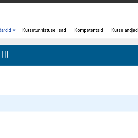
dardid
Kutsetunnistuse lisad
Kompetentsid
Kutse andjad
III