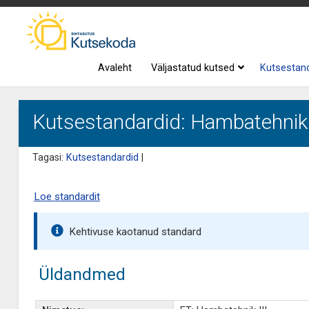
Avaleht
Väljastatud kutsed
Kutsestan
Kutsestandardid: Hambatehnik 
Tagasi:
Kutsestandardid
|
Loe standardit
Kehtivuse kaotanud standard
Üldandmed