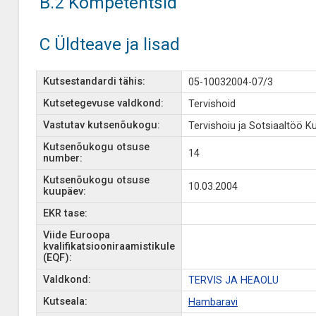
B.2 Kompetentsid
C Üldteave ja lisad
Kutsestandardi tähis:
05-10032004-07/3
Kutsetegevuse valdkond:
Tervishoid
Vastutav kutsenõukogu:
Tervishoiu ja Sotsiaaltöö 
Kutsenõukogu otsuse
14
number:
Kutsenõukogu otsuse
10.03.2004
kuupäev:
EKR tase:
Viide Euroopa
kvalifikatsiooniraamistikule
(EQF):
Valdkond:
TERVIS JA HEAOLU
Kutseala:
Hambaravi