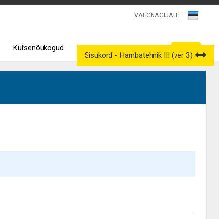
VAEGNÄGIJALE
Kutsenõukogud
Väljavõtted kutseregistrist
Sisukord - Hambatehnik III (ver 3)