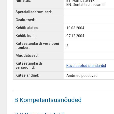
Nimetus:
ET: Hambatehnik III
EN: Dental technician III
Spetsialiseerumised:
Osakutsed:
Kehtib alates:
10.03.2004
Kehtib kuni:
07.12.2004
Kutsestandardi versiooni
3
number:
Muudatused:
Kutsestandardi
Kuva seotud standardid
versioonid:
Kutse andjad:
Andmed puuduvad
B Kompetentsusnõuded