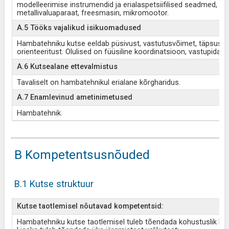
modelleerimise instrumendid ja erialaspetsiifilised seadmed, nt ke
metallivaluaparaat, freesmasin, mikromootor.
A.5 Tööks vajalikud isikuomadused
Hambatehniku kutse eeldab püsivust, vastutusvõimet, täpsust, 
orienteeritust. Olulised on füüsiline koordinatsioon, vastupidav
A.6 Kutsealane ettevalmistus
Tavaliselt on hambatehnikul erialane kõrgharidus.
A.7 Enamlevinud ametinimetused
Hambatehnik.
B Kompetentsusnõuded
B.1 Kutse struktuur
Kutse taotlemisel nõutavad kompetentsid:
Hambatehniku kutse taotlemisel tuleb tõendada kohustuslik kom