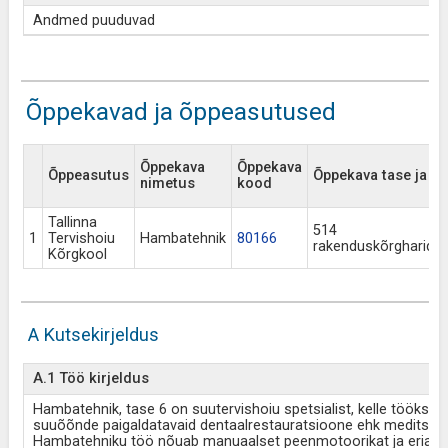
Andmed puuduvad
Õppekavad ja õppeasutused
Õppekava
Õppekava
Õppeasutus
Õppekava tase ja lii
nimetus
kood
Tallinna
514
1
Tervishoiu
Hambatehnik
80166
rakenduskõrgharidu
Kõrgkool
A Kutsekirjeldus
A.1 Töö kirjeldus
Hambatehnik, tase 6 on suutervishoiu spetsialist, kelle tööks 
suuõõnde paigaldatavaid dentaalrestauratsioone ehk meditsiinite
Hambatehniku töö nõuab manuaalset peenmotoorikat ja erialaspe