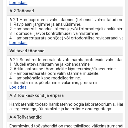
Loe edasi
A.2 Tööosad
A.2.1 Hambaproteesi valmistamine (tellimisel valmistatud medit
1. Raviplaani järgimine ja analüüsimine.
2. Hambaarstilt saadud jäljendi ja/või fotomaterjali analüüsimine
3. Töömudeli ja/või kontrollmudeli valmistamine.
4. Hambarestauratsiooni(de) või ortodontilise raviaparaadi valm
Loe edasi
Valitavad tööosad
A.2.2 Suust mitte-eemaldatavate hambaproteeside valmistami
1. Mudeli ettevalmistamine ja kohandamine.
2. Artikulaatorisse töömudelite kipseerimine/fikseerimine.
3. Hambarestauratsiooni valmistamine mudelile.
4. Hambaköndile kape modelleerimine.
5. Sisestamine, põletamine, valamine, pressimin
...
Loe edasi
A.3 Töö keskkond ja eripära
Hambatehnik töötab hambatehnoloogia laboratooriumis. Hamba
allergeenidega, füüsikaliste ja keemiliste ohuteguritega.
A.4 Töövahendid
Enamlevinud töövahendid on meditsiinilised väikeinstrumendid, n