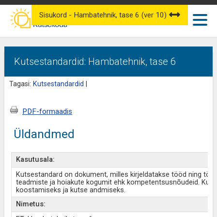
Sisukord - Hambatehnik, tase 6 (ver 10)
Kutsestandardid: Hambatehnik, tase 6
Tagasi:
Kutsestandardid
|
PDF-formaadis
Üldandmed
Kasutusala:
Kutsestandard on dokument, milles kirjeldatakse tööd ning töö
teadmiste ja hoiakute kogumit ehk kompetentsusnõudeid. Kut
koostamiseks ja kutse andmiseks.
Nimetus: