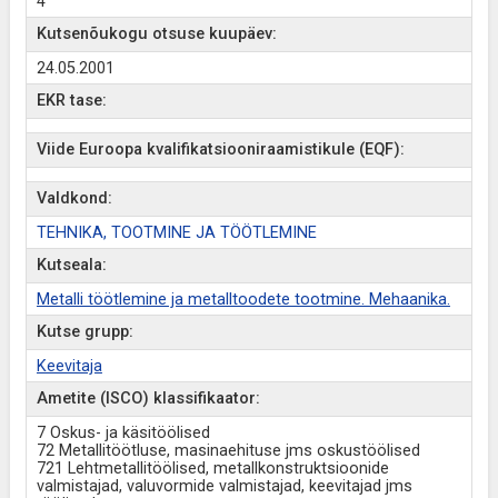
4
Kutsenõukogu otsuse kuupäev:
24.05.2001
EKR tase:
Viide Euroopa kvalifikatsiooniraamistikule (EQF):
Valdkond:
TEHNIKA, TOOTMINE JA TÖÖTLEMINE
Kutseala:
Metalli töötlemine ja metalltoodete tootmine. Mehaanika.
Kutse grupp:
Keevitaja
Ametite (ISCO) klassifikaator:
7 Oskus- ja käsitöölised
72 Metallitöötluse, masinaehituse jms oskustöölised
721 Lehtmetallitöölised, metallkonstruktsioonide
valmistajad, valuvormide valmistajad, keevitajad jms