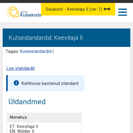
Sisukord - Keevitaja II (ver 1)
Kutsestandardid: Keevitaja II
Tagasi:
Kutsestandardid
|
Loe standardit
Kehtivuse kaotanud standard
Üldandmed
Nimetus:
ET: Keevitaja II
EN: Welder II