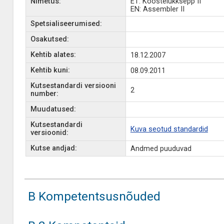
Nimetus:
ET: Koostelukksepp II
EN: Assembler II
Spetsialiseerumised:
Osakutsed:
Kehtib alates:
18.12.2007
Kehtib kuni:
08.09.2011
Kutsestandardi versiooni
2
number:
Muudatused:
Kutsestandardi
Kuva seotud standardid
versioonid:
Kutse andjad:
Andmed puuduvad
B Kompetentsusnõuded