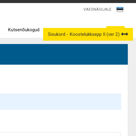
VAEGNÄGIJALE
Kutsenõukogud
Väljavõtted kutseregistrist
Sisukord - Koostelukksepp II (ver 2)