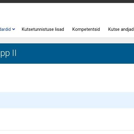
dardid
Kutsetunnistuse lisad
Kompetentsid
Kutse andjad
pp II