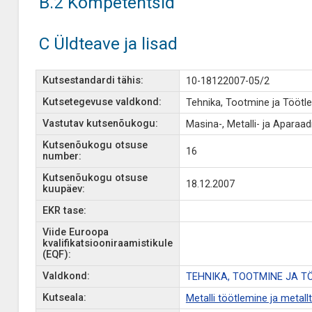
B.2 Kompetentsid
C Üldteave ja lisad
Kutsestandardi tähis:
10-18122007-05/2
Kutsetegevuse valdkond:
Tehnika, Tootmine ja Töötl
Vastutav kutsenõukogu:
Masina-, Metalli- ja Apara
Kutsenõukogu otsuse
16
number:
Kutsenõukogu otsuse
18.12.2007
kuupäev:
EKR tase:
Viide Euroopa
kvalifikatsiooniraamistikule
(EQF):
Valdkond:
TEHNIKA, TOOTMINE JA T
Kutseala:
Metalli töötlemine ja metal