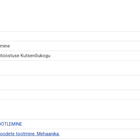
emine
aditööstuse Kutsenõukogu
ÖÖTLEMINE
ltoodete tootmine. Mehaanika.