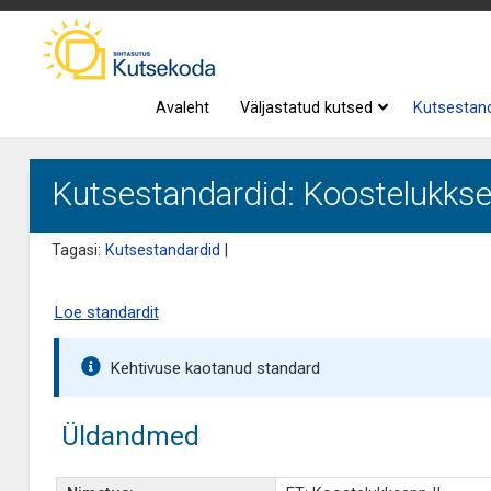
Avaleht
Väljastatud kutsed
Kutsestan
Kutsestandardid: Koostelukkse
Tagasi:
Kutsestandardid
|
Loe standardit
Kehtivuse kaotanud standard
Üldandmed