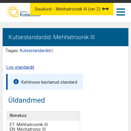
Sisukord - Mehhatroonik III (ver 2)
Kutsestandardid: Mehhatroonik III
Tagasi:
Kutsestandardid
|
Loe standardit
Kehtivuse kaotanud standard
Üldandmed
Nimetus:
ET: Mehhatroonik III
EN: Mechatronic III