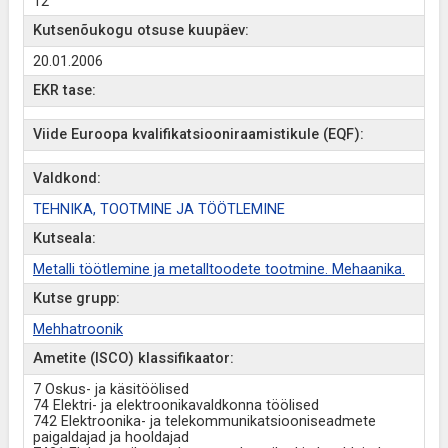
12
Kutsenõukogu otsuse kuupäev:
20.01.2006
EKR tase:
Viide Euroopa kvalifikatsiooniraamistikule (EQF):
Valdkond:
TEHNIKA, TOOTMINE JA TÖÖTLEMINE
Kutseala:
Metalli töötlemine ja metalltoodete tootmine. Mehaanika.
Kutse grupp:
Mehhatroonik
Ametite (ISCO) klassifikaator:
7 Oskus- ja käsitöölised
74 Elektri- ja elektroonikavaldkonna töölised
742 Elektroonika- ja telekommunikatsiooniseadmete
paigaldajad ja hooldajad