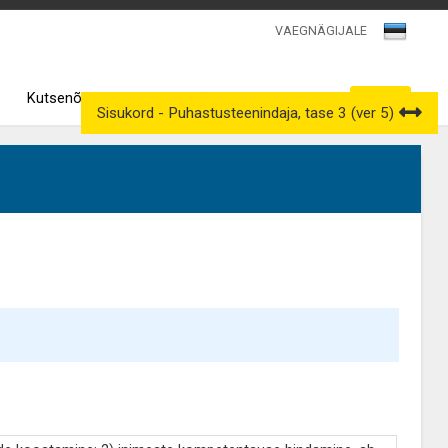
VAEGNÄGIJALE
Kutsenõukogud
Väljavõtted kutseregistrist
Sisukord - Puhastusteenindaja, tase 3 (ver 5)