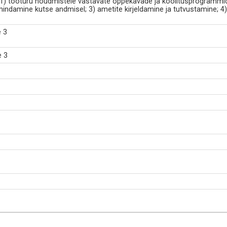
 1) tööturu nõudmistele vastavate õppekavade ja koolitusprogrammi
ndamine kutse andmisel; 3) ametite kirjeldamine ja tutvustamine; 4)
e 3
e 3