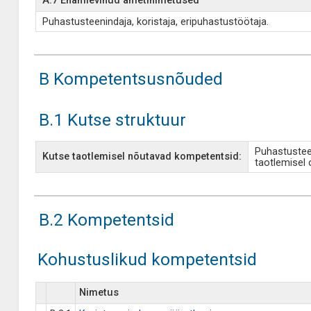
A.7 Enamlevinud ametinimetused
Puhastusteenindaja, koristaja, eripuhastustöötaja.
B Kompetentsusnõuded
B.1 Kutse struktuur
Puhastustee
Kutse taotlemisel nõutavad kompetentsid:
taotlemisel 
B.2 Kompetentsid
Kohustuslikud kompetentsid
Nimetus