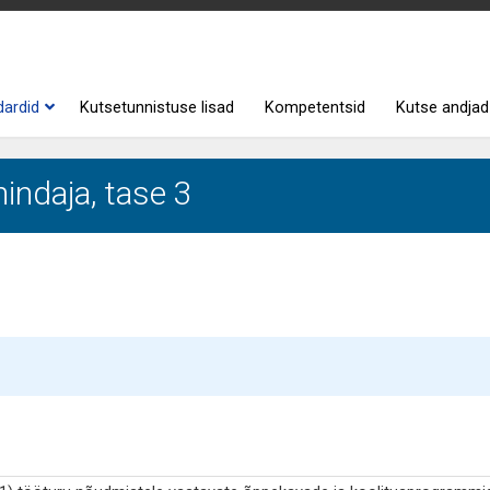
dardid
Kutsetunnistuse lisad
Kompetentsid
Kutse andjad
indaja, tase 3