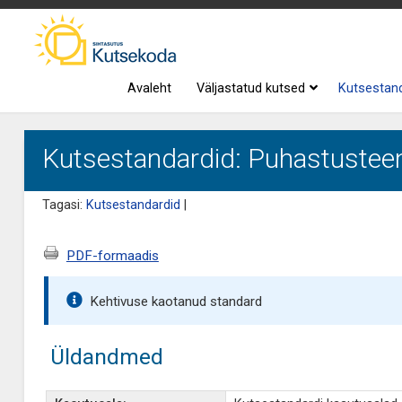
Avaleht
Väljastatud kutsed
Kutsestan
Kutsestandardid: Puhastusteen
Tagasi:
Kutsestandardid
|
PDF-formaadis
Kehtivuse kaotanud standard
Üldandmed