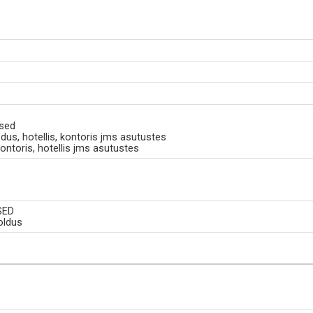
ised
odus, hotellis, kontoris jms asutustes
kontoris, hotellis jms asutustes
SED
oldus