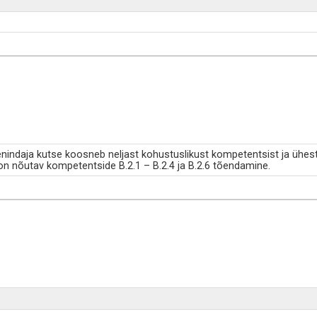
nindaja kutse koosneb neljast kohustuslikust kompetentsist ja ühest
on nõutav kompetentside B.2.1 – B.2.4 ja B.2.6 tõendamine.