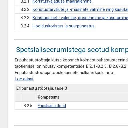
B.2.1
Koristusvajaduse määratlemine
B.2.2
Koristustarvikute ja -masinate valimine ning kasut
B.2.3
Koristusainete valimine, doseerimine ja kasutamin
B.2.4
Hoolduskoristus ja suurpuhastus
Spetsialiseerumistega seotud komp
Eripuhastustöötaja kutse koosneb kolmest puhastusteenindaj
taotlemisel on nõutav kompetentside B.2.1-B.2.3, B.2.6-B.2
Eripuhastustöötaja tööülesannete hulka ei kuulu hoo
...
Loe edasi
Eripuhastustöötaja, tase 3
Kompetents
B.2.5
Eripuhastustööd