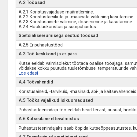
A.2 Tööosad
A.2.1 Koristusvajaduse määratlemine.
A.2.2 Koristustarvikute ja -masinate valik ning kasutamine.
A.2.3 Koristusainete valimine, doseerimine ja kasutamine.
A.2.4 Hoolduskoristus ja suurpuhastus.
Spetsialiseerumisega seotud tööosad
A.2.5 Eripuhastustööd.
A.3 Töö keskkond ja eripära
Kutse eeldab valmisolekut töötada osalise tööajaga, samuti p
võidakse kokku puutuda tuuletõmbuse, temperatuuride va
Loe edasi
A.4 Töövahendid
Koristusaineid, -tarvikuid, -masinaid, abi- ja kaitsevahendeid
A.5 Tööks vajalikud isikuomadused
Puhastusteenindaja töö eeldab head tervist, ausust, hoolik
A.6 Kutsealane ettevalmistus
Puhastusteenindajaks saab õppida kutseõppeasutustes, kur