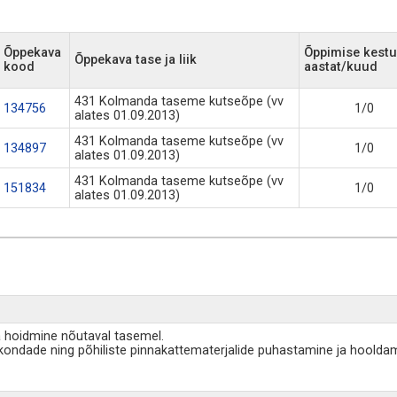
Õppekava
Õppimise kest
Õppekava tase ja liik
kood
aastat/kuud
431 Kolmanda taseme kutseõpe (vv
134756
1/0
alates 01.09.2013)
431 Kolmanda taseme kutseõpe (vv
134897
1/0
alates 01.09.2013)
431 Kolmanda taseme kutseõpe (vv
151834
1/0
alates 01.09.2013)
 hoidmine nõutaval tasemel.
kkondade ning põhiliste pinnakattematerjalide puhastamine ja hoold