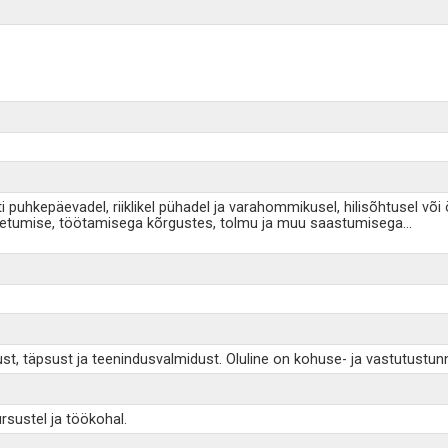
uhkepäevadel, riiklikel pühadel ja varahommikusel, hilisõhtusel või öi
hetumise, töötamisega kõrgustes, tolmu ja muu saastumisega
...
.
ust, täpsust ja teenindusvalmidust. Oluline on kohuse- ja vastutustu
sustel ja töökohal.