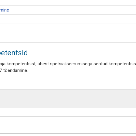
amine
e
etentsid
a kompetentsist, ühest spetsialiseerumisega seotud kompetentsist 
.7 tõendamine.