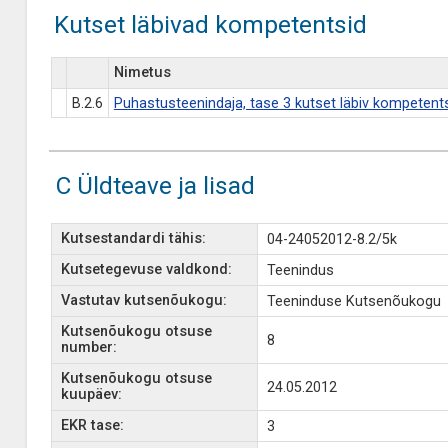
Kutset läbivad kompetentsid
Nimetus
B.2.6
Puhastusteenindaja, tase 3 kutset läbiv kompetent
C Üldteave ja lisad
Kutsestandardi tähis:
04-24052012-8.2/5k
Kutsetegevuse valdkond:
Teenindus
Vastutav kutsenõukogu:
Teeninduse Kutsenõukogu
Kutsenõukogu otsuse
8
number:
Kutsenõukogu otsuse
24.05.2012
kuupäev:
EKR tase:
3