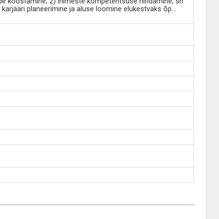
de koostamine; 2) inimeste kompetentsuse hindamine, sh
 karjääri planeerimine ja aluse loomine elukestvaks õp
...