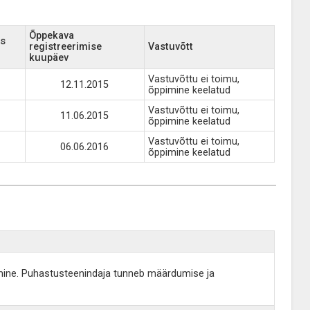
Õppekava
us
registreerimise
Vastuvõtt
kuupäev
Vastuvõttu ei toimu,
12.11.2015
õppimine keelatud
Vastuvõttu ei toimu,
11.06.2015
õppimine keelatud
Vastuvõttu ei toimu,
06.06.2016
õppimine keelatud
amine. Puhastusteenindaja tunneb määrdumise ja