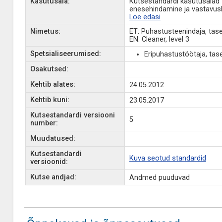
Kasutusala:
Kutsestandardi kasutusalad
enesehindamine ja vastavushi
Loe edasi
Nimetus:
ET: Puhastusteenindaja, tas
EN: Cleaner, level 3
Spetsialiseerumised:
Eripuhastustöötaja, tas
Osakutsed:
Kehtib alates:
24.05.2012
Kehtib kuni:
23.05.2017
Kutsestandardi versiooni
5
number:
Muudatused:
Kutsestandardi
Kuva seotud standardid
versioonid:
Kutse andjad:
Andmed puuduvad