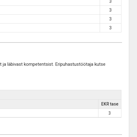
3
3
3
3
ja läbivast kompetentsist. Eripuhastustöötaja kutse
EKR tase
3