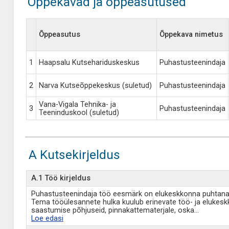
Õppekavad ja õppeasutused
Õppeasutus
Õppekava nimetus
1
Haapsalu Kutsehariduskeskus
Puhastusteenindaja
2
Narva Kutseõppekeskus (suletud)
Puhastusteenindaja
Vana-Vigala Tehnika- ja
3
Puhastusteenindaja
Teeninduskool (suletud)
A Kutsekirjeldus
A.1 Töö kirjeldus
Puhastusteenindaja töö eesmärk on elukeskkonna puhtana
Tema tööülesannete hulka kuulub erinevate töö- ja elukes
saastumise põhjuseid, pinnakattematerjale, oska
...
Loe edasi