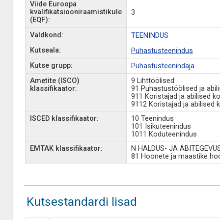
Viide Euroopa
kvalifikatsiooniraamistikule
3
(EQF):
Valdkond:
TEENINDUS
Kutseala:
Puhastusteenindus
Kutse grupp:
Puhastusteenindaja
Ametite (ISCO)
9 Lihttöölised
klassifikaator:
91 Puhastustöölised ja abil
911 Koristajad ja abilised k
9112 Koristajad ja abilised 
ISCED klassifikaator:
10 Teenindus
101 Isikuteenindus
1011 Koduteenindus
EMTAK klassifikaator:
N HALDUS- JA ABITEGEVU
81 Hoonete ja maastike ho
Kutsestandardi lisad