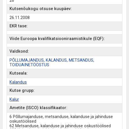
26
Kutsenõukogu otsuse kuupäev:
26.11.2008
EKR tase:
Viide Euroopa kvalifikatsiooniraamistikule (EQF):
Valdkond:
PÕLLUMAJANDUS, KALANDUS, METSANDUS,
TOIDUAINETÖÖSTUS
Kutseala:
Kalandus
Kutse grupp:
Kalur
Ametite (ISCO) klassifikaator:
6 Põllumajanduse, metsanduse, kalanduse ja jahinduse
oskustöölised
62 Metsanduse, kalanduse ja jahinduse oskustöölised