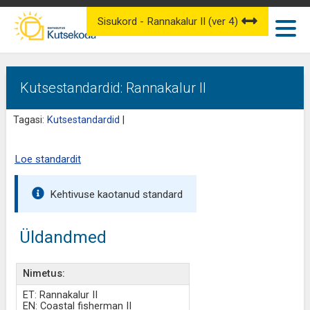
Sisukord - Rannakalur II (ver 4)
Kutsestandardid: Rannakalur II
Tagasi:
Kutsestandardid
|
Loe standardit
Kehtivuse kaotanud standard
Üldandmed
Nimetus:
ET: Rannakalur II
EN: Coastal fisherman II