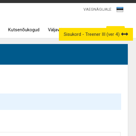
VAEGNÄGIJALE
Kutsenõukogud
Väljavõtted kutseregistrist
Sisukord - Treener III (ver 4)