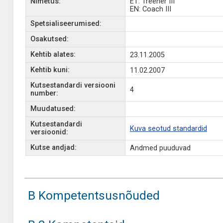
Nimetus:
ET: Treener III
EN: Coach III
Spetsialiseerumised:
Osakutsed:
Kehtib alates:
23.11.2005
Kehtib kuni:
11.02.2007
Kutsestandardi versiooni
4
number:
Muudatused:
Kutsestandardi
Kuva seotud standardid
versioonid:
Kutse andjad:
Andmed puuduvad
B Kompetentsusnõuded