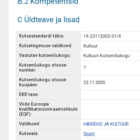
B.2 Kompetentsid
C Üldteave ja lisad
Kutsestandardi tähis:
19-23112005-01/4
Kutsetegevuse valdkond:
Kultuur
Vastutav kutsenõukogu:
Kultuuri Kutsenõukogu
Kutsenõukogu otsuse
7
number:
Kutsenõukogu otsuse
23.11.2005
kuupäev:
EKR tase:
Viide Euroopa
kvalifikatsiooniraamistikule
(EQF):
Valdkond:
HARIDUS JA KULTUUR
Kutseala:
Sport