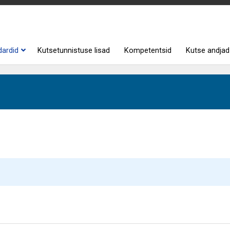
dardid
Kutsetunnistuse lisad
Kompetentsid
Kutse andjad