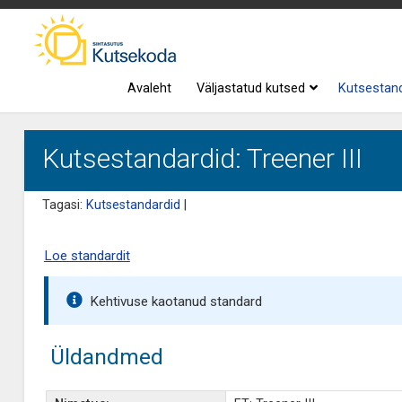
Avaleht
Väljastatud kutsed
Kutsestan
Kutsestandardid: Treener III
Tagasi:
Kutsestandardid
|
Loe standardit
Kehtivuse kaotanud standard
Üldandmed