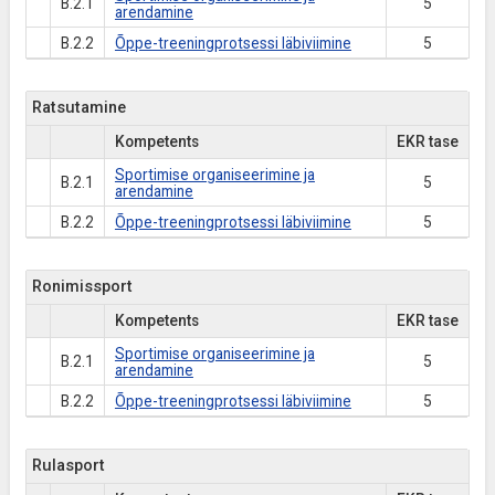
B.2.1
5
arendamine
B.2.2
Õppe-treeningprotsessi läbiviimine
5
Ratsutamine
Kompetents
EKR tase
Sportimise organiseerimine ja
B.2.1
5
arendamine
B.2.2
Õppe-treeningprotsessi läbiviimine
5
Ronimissport
Kompetents
EKR tase
Sportimise organiseerimine ja
B.2.1
5
arendamine
B.2.2
Õppe-treeningprotsessi läbiviimine
5
Rulasport