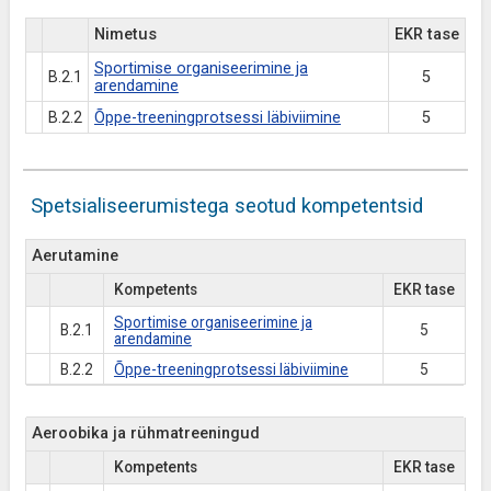
Nimetus
EKR tase
Sportimise organiseerimine ja
B.2.1
5
arendamine
B.2.2
Õppe-treeningprotsessi läbiviimine
5
Spetsialiseerumistega seotud kompetentsid
Aerutamine
Kompetents
EKR tase
Sportimise organiseerimine ja
B.2.1
5
arendamine
B.2.2
Õppe-treeningprotsessi läbiviimine
5
Aeroobika ja rühmatreeningud
Kompetents
EKR tase