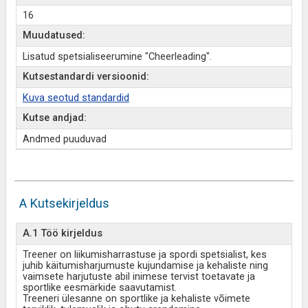
16
Muudatused:
Lisatud spetsialiseerumine "Cheerleading".
Kutsestandardi versioonid:
Kuva seotud standardid
Kutse andjad:
Andmed puuduvad
A Kutsekirjeldus
A.1 Töö kirjeldus
Treener on liikumisharrastuse ja spordi spetsialist, kes
juhib käitumisharjumuste kujundamise ja kehaliste ning
vaimsete harjutuste abil inimese tervist toetavate ja
sportlike eesmärkide saavutamist.
Treeneri ülesanne on sportlike ja kehaliste võimete