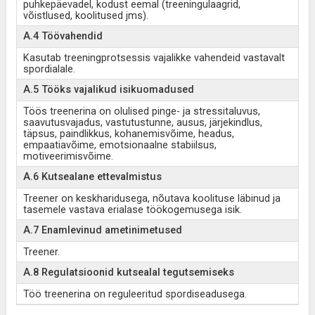
puhkepäevadel, kodust eemal (treeningulaagrid,
võistlused, koolitused jms).
A.4 Töövahendid
Kasutab treeningprotsessis vajalikke vahendeid vastavalt
spordialale.
A.5 Tööks vajalikud isikuomadused
Töös treenerina on olulised pinge- ja stressitaluvus,
saavutusvajadus, vastutustunne, ausus, järjekindlus,
täpsus, paindlikkus, kohanemisvõime, headus,
empaatiavõime, emotsionaalne stabiilsus,
motiveerimisvõime.
A.6 Kutsealane ettevalmistus
Treener on keskharidusega, nõutava koolituse läbinud ja
tasemele vastava erialase töökogemusega isik.
A.7 Enamlevinud ametinimetused
Treener.
A.8 Regulatsioonid kutsealal tegutsemiseks
Töö treenerina on reguleeritud spordiseadusega.