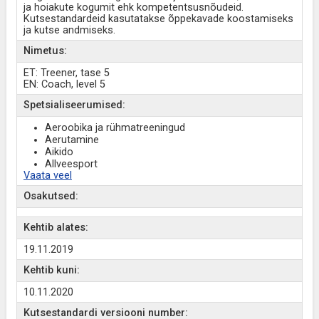
ja hoiakute kogumit ehk kompetentsusnõudeid.
Kutsestandardeid kasutatakse õppekavade koostamiseks
ja kutse andmiseks.
Nimetus:
ET: Treener, tase 5
EN: Coach, level 5
Spetsialiseerumised:
Aeroobika ja rühmatreeningud
Aerutamine
Aikido
Allveesport
Vaata veel
Osakutsed:
Kehtib alates:
19.11.2019
Kehtib kuni:
10.11.2020
Kutsestandardi versiooni number: