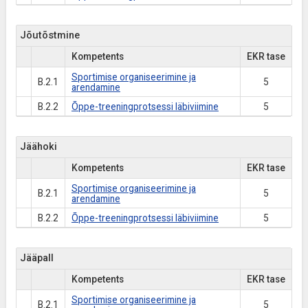
Jõutõstmine
Kompetents
EKR tase
Sportimise organiseerimine ja
B.2.1
5
arendamine
B.2.2
Õppe-treeningprotsessi läbiviimine
5
Jäähoki
Kompetents
EKR tase
Sportimise organiseerimine ja
B.2.1
5
arendamine
B.2.2
Õppe-treeningprotsessi läbiviimine
5
Jääpall
Kompetents
EKR tase
Sportimise organiseerimine ja
B.2.1
5