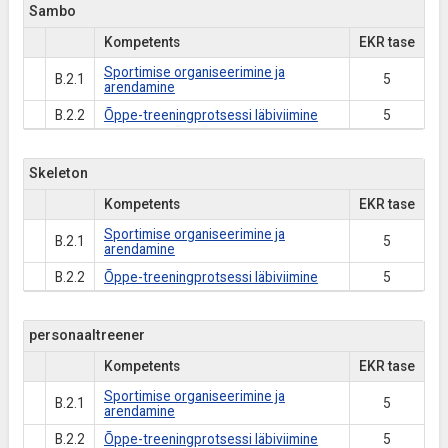
Sambo
Kompetents
EKR tase
Sportimise organiseerimine ja
B.2.1
5
arendamine
B.2.2
Õppe-treeningprotsessi läbiviimine
5
Skeleton
Kompetents
EKR tase
Sportimise organiseerimine ja
B.2.1
5
arendamine
B.2.2
Õppe-treeningprotsessi läbiviimine
5
personaaltreener
Kompetents
EKR tase
Sportimise organiseerimine ja
B.2.1
5
arendamine
B.2.2
Õppe-treeningprotsessi läbiviimine
5