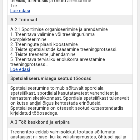
terviklik, tulemuslik ja ohutu arendamine.
Tre
...
Loe edasi
A.2 Tööosad
A.2.1 Sportimise organiseerimine ja arendamine
1. Treenitava valimine või treeningurühma
komplekteerimine.
2. Treeningute plaani koostamine.
3. Teiste spetsialistide kaasamine treeningprotsessi.
4. Teiste treenerite juhendamine.
5. Treenitava tervisliku eriolukorra arvestamine
treeningprotsess
...
Loe edasi
Spetsialiseerumisega seotud tööosad
Spetsialiseerumine toimub sõltuvalt spordiala
spetsiifikast, spordialal kasutatavatest vahenditest ja
harrastamiskeskkonnast. Spordiala spetsiifikast tulenevalt
on kutse andjal õigus kehtestada erinõudeid.
Spetsialiseerumine on otseselt seotud kutsestandardis
kirjeldatud tööosadega.
A.3 Töö keskkond ja eripära
Treeneritöö eeldab valmisolekut töötada sõltumata
aastaajast nii sise- kui ka välistingimustes, õhtusel ajal ja