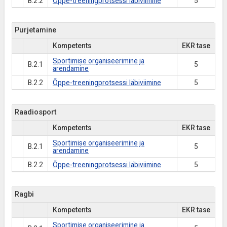
B.2.2
Õppe-treeningprotsessi läbiviimine
5
Purjetamine
Kompetents
EKR tase
Sportimise organiseerimine ja
B.2.1
5
arendamine
B.2.2
Õppe-treeningprotsessi läbiviimine
5
Raadiosport
Kompetents
EKR tase
Sportimise organiseerimine ja
B.2.1
5
arendamine
B.2.2
Õppe-treeningprotsessi läbiviimine
5
Ragbi
Kompetents
EKR tase
Sportimise organiseerimine ja