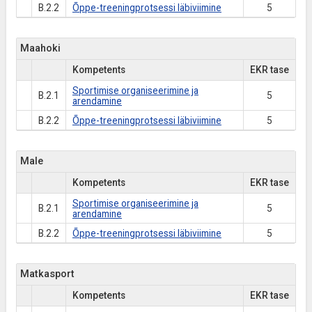
B.2.2
Õppe-treeningprotsessi läbiviimine
5
Maahoki
Kompetents
EKR tase
Sportimise organiseerimine ja
B.2.1
5
arendamine
B.2.2
Õppe-treeningprotsessi läbiviimine
5
Male
Kompetents
EKR tase
Sportimise organiseerimine ja
B.2.1
5
arendamine
B.2.2
Õppe-treeningprotsessi läbiviimine
5
Matkasport
Kompetents
EKR tase