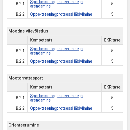
Sportimise organiseerimine ja
B.2.1
5
arendamine
B.2.2
Õppe-treeningprotsessi läbiviimine
5
Moodne viievõistlus
Kompetents
EKR tase
Sportimise organiseerimine ja
B.2.1
5
arendamine
B.2.2
Õppe-treeningprotsessi läbiviimine
5
Mootorrattasport
Kompetents
EKR tase
Sportimise organiseerimine ja
B.2.1
5
arendamine
B.2.2
Õppe-treeningprotsessi läbiviimine
5
Orienteerumine