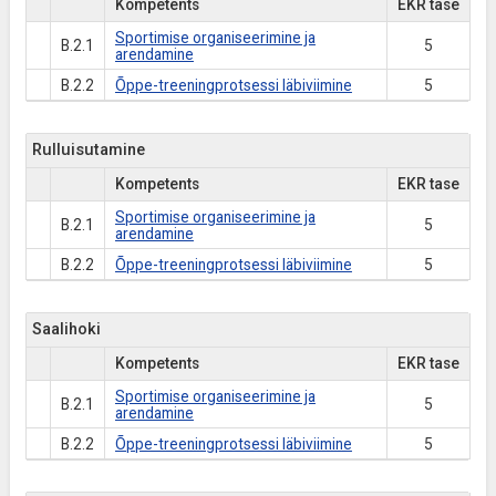
Kompetents
EKR tase
Sportimise organiseerimine ja
B.2.1
5
arendamine
B.2.2
Õppe-treeningprotsessi läbiviimine
5
Rulluisutamine
Kompetents
EKR tase
Sportimise organiseerimine ja
B.2.1
5
arendamine
B.2.2
Õppe-treeningprotsessi läbiviimine
5
Saalihoki
Kompetents
EKR tase
Sportimise organiseerimine ja
B.2.1
5
arendamine
B.2.2
Õppe-treeningprotsessi läbiviimine
5