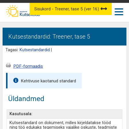
Sisukord - Treener, tase 5 (ver 16)
Kutsestandardid: Treener, tase 5
Tagasi:
Kutsestandardid
|
PDF-formaadis
Kehtivuse kaotanud standard
Üldandmed
Kasutusala:
Kutsestandard on dokument, milles kirjeldatakse tööd
ning töö edukaks tegemiseks vajalike oskuste, teadmiste