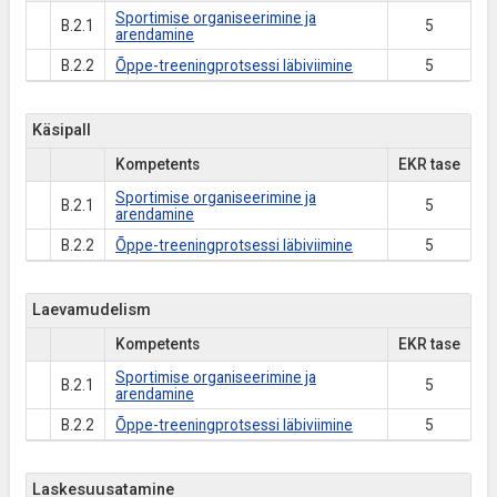
Sportimise organiseerimine ja
B.2.1
5
arendamine
B.2.2
Õppe-treeningprotsessi läbiviimine
5
Käsipall
Kompetents
EKR tase
Sportimise organiseerimine ja
B.2.1
5
arendamine
B.2.2
Õppe-treeningprotsessi läbiviimine
5
Laevamudelism
Kompetents
EKR tase
Sportimise organiseerimine ja
B.2.1
5
arendamine
B.2.2
Õppe-treeningprotsessi läbiviimine
5
Laskesuusatamine