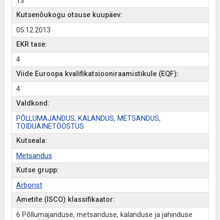
13
Kutsenõukogu otsuse kuupäev:
05.12.2013
EKR tase:
4
Viide Euroopa kvalifikatsiooniraamistikule (EQF):
4
Valdkond:
PÕLLUMAJANDUS, KALANDUS, METSANDUS,
TOIDUAINETÖÖSTUS
Kutseala:
Metsandus
Kutse grupp:
Arborist
Ametite (ISCO) klassifikaator:
6 Põllumajanduse, metsanduse, kalanduse ja jahinduse