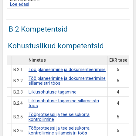
Loe edasi
B.2 Kompetentsid
Kohustuslikud kompetentsid
Nimetus
EKR tase
B.2.1
Töö planeerimine ja dokumenteerimine
5
Töö planeerimine ja dokumenteerimine
B.2.2
5
sillameistri töös
B.2.3
Liiklusohutuse tagamine
4
Liiklusohutuse tagamine sillameistri
B.2.4
4
töös
Tööprotsessi ja tee seisukorra
B.2.5
5
kontrollimine
Tööprotsessi ja tee seisukorra
B.2.6
5
kontrollimine sillameistri töös