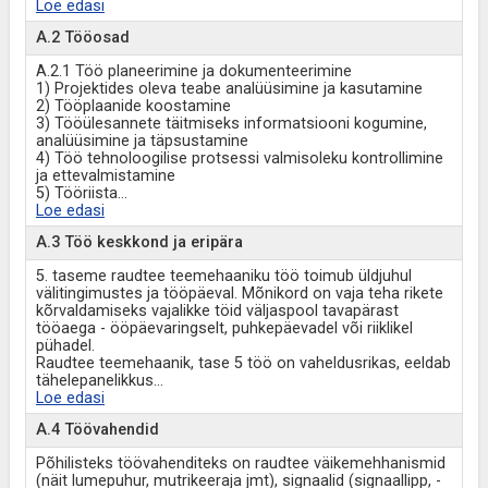
Loe edasi
A.2 Tööosad
A.2.1 Töö planeerimine ja dokumenteerimine
1) Projektides oleva teabe analüüsimine ja kasutamine
2) Tööplaanide koostamine
3) Tööülesannete täitmiseks informatsiooni kogumine,
analüüsimine ja täpsustamine
4) Töö tehnoloogilise protsessi valmisoleku kontrollimine
ja ettevalmistamine
5) Tööriista
...
Loe edasi
A.3 Töö keskkond ja eripära
5. taseme raudtee teemehaaniku töö toimub üldjuhul
välitingimustes ja tööpäeval. Mõnikord on vaja teha rikete
kõrvaldamiseks vajalikke töid väljaspool tavapärast
tööaega - ööpäevaringselt, puhkepäevadel või riiklikel
pühadel.
Raudtee teemehaanik, tase 5 töö on vaheldusrikas, eeldab
tähelepanelikkus
...
Loe edasi
A.4 Töövahendid
Põhilisteks töövahenditeks on raudtee väikemehhanismid
(näit lumepuhur, mutrikeeraja jmt), signaalid (signaallipp, -