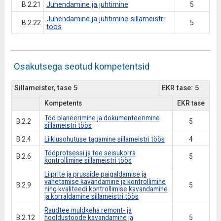
B.2.21
Juhendamine ja juhtimine
5
Juhendamine ja juhtimine sillameistri
B.2.22
5
töös
Osakutsega seotud kompetentsid
Sillameister, tase 5
EKR tase: 5
Kompetents
EKR tase
Töö planeerimine ja dokumenteerimine
B.2.2
5
sillameistri töös
B.2.4
Liiklusohutuse tagamine sillameistri töös
4
Tööprotsessi ja tee seisukorra
B.2.6
5
kontrollimine sillameistri töös
Liiprite ja prusside paigaldamise ja
vahetamise kavandamine ja kontrollimine
B.2.9
5
ning kvaliteedi kontrollimise kavandamine
ja korraldamine sillameistri töös
Raudtee muldkeha remont- ja
B.2.12
hooldustööde kavandamine ja
5