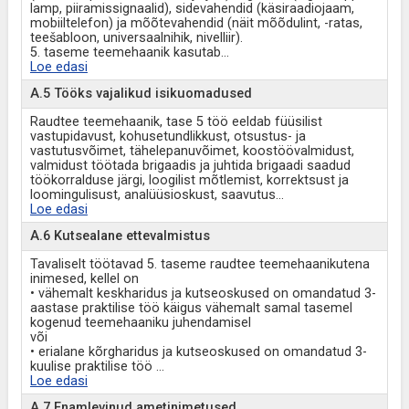
lamp, piiramissignaalid), sidevahendid (käsiraadiojaam,
mobiiltelefon) ja mõõtevahendid (näit mõõdulint, -ratas,
teešabloon, universaalnihik, nivelliir).
5. taseme teemehaanik kasutab
...
Loe edasi
A.5 Tööks vajalikud isikuomadused
Raudtee teemehaanik, tase 5 töö eeldab füüsilist
vastupidavust, kohusetundlikkust, otsustus- ja
vastutusvõimet, tähelepanuvõimet, koostöövalmidust,
valmidust töötada brigaadis ja juhtida brigaadi saadud
töökorralduse järgi, loogilist mõtlemist, korrektsust ja
loomingulisust, analüüsioskust, saavutus
...
Loe edasi
A.6 Kutsealane ettevalmistus
Tavaliselt töötavad 5. taseme raudtee teemehaanikutena
inimesed, kellel on
• vähemalt keskharidus ja kutseoskused on omandatud 3-
aastase praktilise töö käigus vähemalt samal tasemel
kogenud teemehaaniku juhendamisel
või
• erialane kõrgharidus ja kutseoskused on omandatud 3-
kuulise praktilise töö
...
Loe edasi
A.7 Enamlevinud ametinimetused