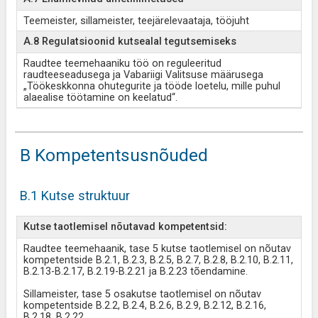
Teemeister, sillameister, teejärelevaataja, tööjuht
A.8 Regulatsioonid kutsealal tegutsemiseks
Raudtee teemehaaniku töö on reguleeritud
raudteeseadusega ja Vabariigi Valitsuse määrusega
„Töökeskkonna ohutegurite ja tööde loetelu, mille puhul
alaealise töötamine on keelatud“.
B Kompetentsusnõuded
B.1 Kutse struktuur
Kutse taotlemisel nõutavad kompetentsid:
Raudtee teemehaanik, tase 5 kutse taotlemisel on nõutav
kompetentside B.2.1, B.2.3, B.2.5, B.2.7, B.2.8, B.2.10, B.2.11,
B.2.13-B.2.17, B.2.19-B.2.21 ja B.2.23 tõendamine.
Sillameister, tase 5 osakutse taotlemisel on nõutav
kompetentside B.2.2, B.2.4, B.2.6, B.2.9, B.2.12, B.2.16,
B.2.18, B.2.22
...