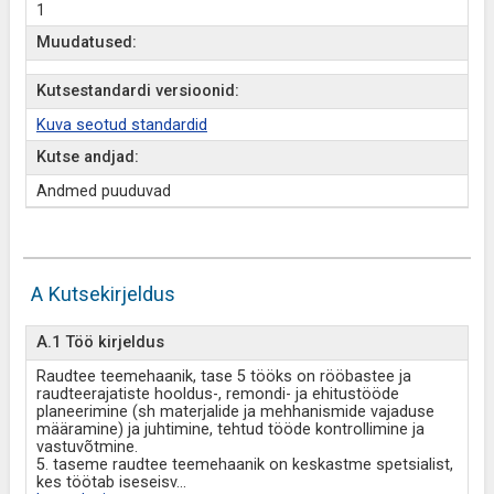
1
Muudatused:
Kutsestandardi versioonid:
Kuva seotud standardid
Kutse andjad:
Andmed puuduvad
A Kutsekirjeldus
A.1 Töö kirjeldus
Raudtee teemehaanik, tase 5 tööks on rööbastee ja
raudteerajatiste hooldus-, remondi- ja ehitustööde
planeerimine (sh materjalide ja mehhanismide vajaduse
määramine) ja juhtimine, tehtud tööde kontrollimine ja
vastuvõtmine.
5. taseme raudtee teemehaanik on keskastme spetsialist,
kes töötab iseseisv
...