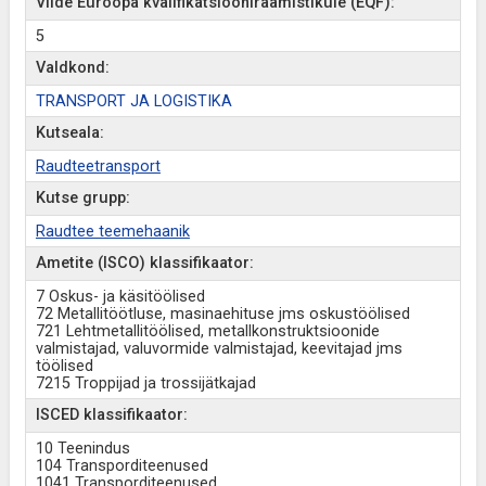
Viide Euroopa kvalifikatsiooniraamistikule (EQF):
5
Valdkond:
TRANSPORT JA LOGISTIKA
Kutseala:
Raudteetransport
Kutse grupp:
Raudtee teemehaanik
Ametite (ISCO) klassifikaator:
7 Oskus- ja käsitöölised
72 Metallitöötluse, masinaehituse jms oskustöölised
721 Lehtmetallitöölised, metallkonstruktsioonide
valmistajad, valuvormide valmistajad, keevitajad jms
töölised
7215 Troppijad ja trossijätkajad
ISCED klassifikaator:
10 Teenindus
104 Transporditeenused
1041 Transporditeenused