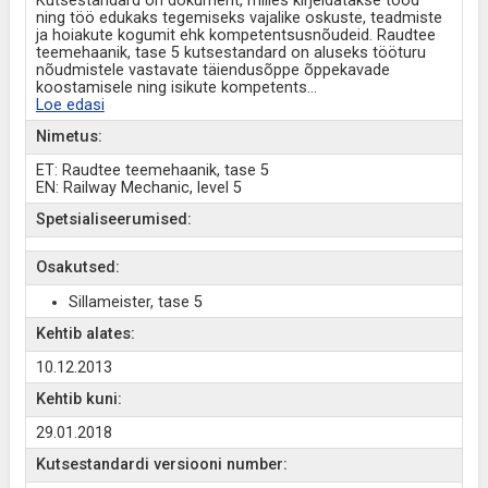
Kutsestandard on dokument, milles kirjeldatakse tööd
ning töö edukaks tegemiseks vajalike oskuste, teadmiste
ja hoiakute kogumit ehk kompetentsusnõudeid. Raudtee
teemehaanik, tase 5 kutsestandard on aluseks tööturu
nõudmistele vastavate täiendusõppe õppekavade
koostamisele ning isikute kompetents
...
Loe edasi
Nimetus:
ET: Raudtee teemehaanik, tase 5
EN: Railway Mechanic, level 5
Spetsialiseerumised:
Osakutsed:
Sillameister, tase 5
Kehtib alates:
10.12.2013
Kehtib kuni:
29.01.2018
Kutsestandardi versiooni number: