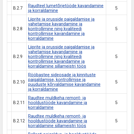
Raudteel lumetõrjetööde kavandamine
B.2.7
5
ja korraldamine
Liiprite ja prusside paigaldamise ja
vahetamise kavandamine ja
B.2.8
kontrollimine ning kvaliteedi
5
kontrollimise kavandamine ja
korraldamine
Liiprite ja prusside paigaldamise ja
vahetamise kavandamine ja
B.2.9
kontrollimine ning kvaliteedi
5
kontrollimise kavandamine ja
korraldamine sillameistri töös
Rööbastee sideosade ja kinnituste
paigaldamise, kontrollimise ja
B.2.10
5
puuduste kõrvaldamise kavandamine
ja korraldamine
Raudtee muldkeha remont- ja
B.2.11
hooldustööde kavandamine ja
5
korraldamine
Raudtee muldkeha remont- ja
B.2.12
hooldustööde kavandamine ja
5
korraldamine sillameistri töös