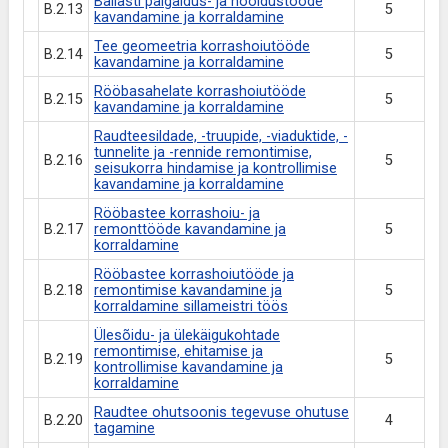
Ballasti paigaldus- ja hooldustööde
B.2.13
5
kavandamine ja korraldamine
Tee geomeetria korrashoiutööde
B.2.14
5
kavandamine ja korraldamine
Rööbasahelate korrashoiutööde
B.2.15
5
kavandamine ja korraldamine
Raudteesildade, -truupide, -viaduktide, -
tunnelite ja -rennide remontimise,
B.2.16
5
seisukorra hindamise ja kontrollimise
kavandamine ja korraldamine
Rööbastee korrashoiu- ja
B.2.17
remonttööde kavandamine ja
5
korraldamine
Rööbastee korrashoiutööde ja
B.2.18
remontimise kavandamine ja
5
korraldamine sillameistri töös
Ülesõidu- ja ülekäigukohtade
remontimise, ehitamise ja
B.2.19
5
kontrollimise kavandamine ja
korraldamine
Raudtee ohutsoonis tegevuse ohutuse
B.2.20
4
tagamine