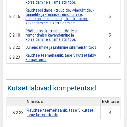
korraldamine sillameistri töös
Raudteesildade, -truupide, -viaduktide, -
tunnelite ja -rennide remontimise,
B.2.16
5
seisukorra hindamise ja kontrollimise
kavandamine ja korraldamine
Rööbastee korrashoiutööde ja
B.2.18
remontimise kavandamine ja
5
korraldamine sillameistri töös
B.2.22
Juhendamine ja juhtimine sillameistri töös
5
Raudtee teemehaanik, tase 5 kutset läbiv
B.2.23
4
kompetents
Kutset läbivad kompetentsid
Nimetus
EKR tase
Raudtee teemehaanik, tase 5 kutset
B.2.23
4
läbiv kompetents