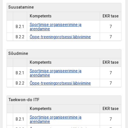
Suusatamine
Kompetents
EKR tase
Sportimise organiseerimine ja
B.2.1
7
arendamine
B.2.2
Õppe-treeningprotsessi läbiviimine
7
Sõudmine
Kompetents
EKR tase
Sportimise organiseerimine ja
B.2.1
7
arendamine
B.2.2
Õppe-treeningprotsessi läbiviimine
7
Taekwon-do ITF
Kompetents
EKR tase
Sportimise organiseerimine ja
B.2.1
7
arendamine