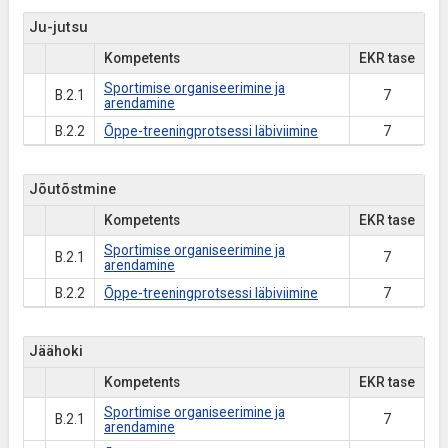
Ju-jutsu
Kompetents
EKR tase
Sportimise organiseerimine ja
B.2.1
7
arendamine
B.2.2
Õppe-treeningprotsessi läbiviimine
7
Jõutõstmine
Kompetents
EKR tase
Sportimise organiseerimine ja
B.2.1
7
arendamine
B.2.2
Õppe-treeningprotsessi läbiviimine
7
Jäähoki
Kompetents
EKR tase
Sportimise organiseerimine ja
B.2.1
7
arendamine