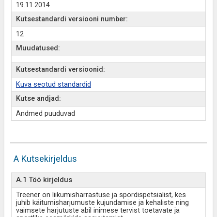
19.11.2014
Kutsestandardi versiooni number:
12
Muudatused:
Kutsestandardi versioonid:
Kuva seotud standardid
Kutse andjad:
Andmed puuduvad
A Kutsekirjeldus
A.1 Töö kirjeldus
Treener on liikumisharrastuse ja spordispetsialist, kes
juhib käitumisharjumuste kujundamise ja kehaliste ning
vaimsete harjutuste abil inimese tervist toetavate ja