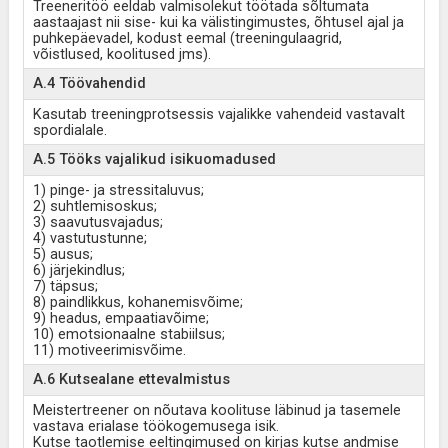
Treeneritöö eeldab valmisolekut töötada sõltumata
aastaajast nii sise- kui ka välistingimustes, õhtusel ajal ja
puhkepäevadel, kodust eemal (treeningulaagrid,
võistlused, koolitused jms).
A.4 Töövahendid
Kasutab treeningprotsessis vajalikke vahendeid vastavalt
spordialale.
A.5 Tööks vajalikud isikuomadused
1) pinge- ja stressitaluvus;
2) suhtlemisoskus;
3) saavutusvajadus;
4) vastutustunne;
5) ausus;
6) järjekindlus;
7) täpsus;
8) paindlikkus, kohanemisvõime;
9) headus, empaatiavõime;
10) emotsionaalne stabiilsus;
11) motiveerimisvõime.
A.6 Kutsealane ettevalmistus
Meistertreener on nõutava koolituse läbinud ja tasemele
vastava erialase töökogemusega isik.
Kutse taotlemise eeltingimused on kirjas kutse andmise