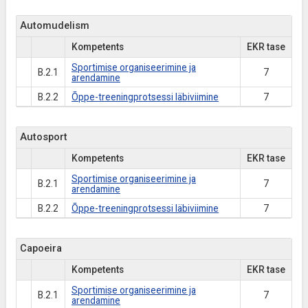
Automudelism
Kompetents
EKR tase
Sportimise organiseerimine ja
B.2.1
7
arendamine
B.2.2
Õppe-treeningprotsessi läbiviimine
7
Autosport
Kompetents
EKR tase
Sportimise organiseerimine ja
B.2.1
7
arendamine
B.2.2
Õppe-treeningprotsessi läbiviimine
7
Capoeira
Kompetents
EKR tase
Sportimise organiseerimine ja
B.2.1
7
arendamine