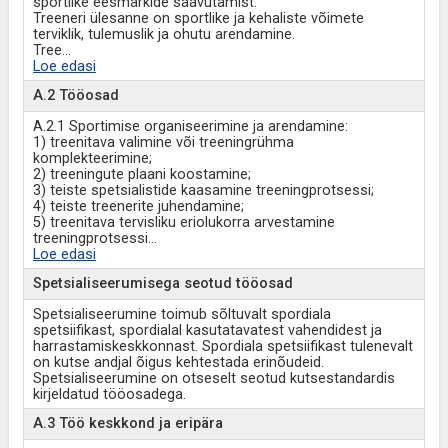
sportlike eesmärkide saavutamist.
Treeneri ülesanne on sportlike ja kehaliste võimete
terviklik, tulemuslik ja ohutu arendamine.
Tree
...
Loe edasi
A.2 Tööosad
A.2.1 Sportimise organiseerimine ja arendamine:
1) treenitava valimine või treeningrühma
komplekteerimine;
2) treeningute plaani koostamine;
3) teiste spetsialistide kaasamine treeningprotsessi;
4) teiste treenerite juhendamine;
5) treenitava tervisliku eriolukorra arvestamine
treeningprotsessi
...
Loe edasi
Spetsialiseerumisega seotud tööosad
Spetsialiseerumine toimub sõltuvalt spordiala
spetsiifikast, spordialal kasutatavatest vahendidest ja
harrastamiskeskkonnast. Spordiala spetsiifikast tulenevalt
on kutse andjal õigus kehtestada erinõudeid.
Spetsialiseerumine on otseselt seotud kutsestandardis
kirjeldatud tööosadega.
A.3 Töö keskkond ja eripära