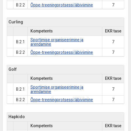
B.2.2
Õppe-treeningprotsessi läbiviimine
7
Curling
Kompetents
EKR tase
Sportimise organiseerimine ja
B.2.1
7
arendamine
B.2.2
Õppe-treeningprotsessi läbiviimine
7
Golf
Kompetents
EKR tase
Sportimise organiseerimine ja
B.2.1
7
arendamine
B.2.2
Õppe-treeningprotsessi läbiviimine
7
Hapkido
Kompetents
EKR tase