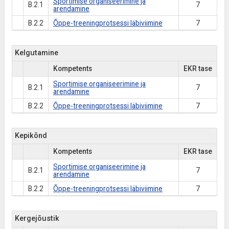
Sportimise organiseerimine ja
B.2.1
7
arendamine
B.2.2
Õppe-treeningprotsessi läbiviimine
7
Kelgutamine
Kompetents
EKR tase
Sportimise organiseerimine ja
B.2.1
7
arendamine
B.2.2
Õppe-treeningprotsessi läbiviimine
7
Kepikõnd
Kompetents
EKR tase
Sportimise organiseerimine ja
B.2.1
7
arendamine
B.2.2
Õppe-treeningprotsessi läbiviimine
7
Kergejõustik