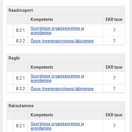
Raadiosport
Kompetents
EKR tase
Sportimise organiseerimine ja
B.2.1
7
arendamine
B.2.2
Õppe-treeningprotsessi läbiviimine
7
Ragbi
Kompetents
EKR tase
Sportimise organiseerimine ja
B.2.1
7
arendamine
B.2.2
Õppe-treeningprotsessi läbiviimine
7
Ratsutamine
Kompetents
EKR tase
Sportimise organiseerimine ja
B.2.1
7
arendamine