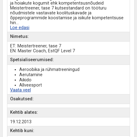
ja hoiakute kogumit ehk kompetentsusnõudeid
Meistertreener, tase 7 kutsestandard on tööturu
nõudmistele vastavate koolituskavade ja
õppeprogrammide koostamise ja isikute kompetentsuse
hin
...
Loe edasi
Nimetus:
ET: Meistertreener, tase 7
EN: Master Coach, EstQF Level 7
Spetsialiseerumised:
Aeroobika ja rühmatreeningud
Aerutamine
Aikido
Allveesport
Vaata veel
Osakutsed:
Kehtib alates:
19.12.2013
Kehtib kuni: