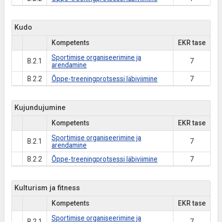
Kudo
Kompetents
EKR tase
Sportimise organiseerimine ja
B.2.1
7
arendamine
B.2.2
Õppe-treeningprotsessi läbiviimine
7
Kujundujumine
Kompetents
EKR tase
Sportimise organiseerimine ja
B.2.1
7
arendamine
B.2.2
Õppe-treeningprotsessi läbiviimine
7
Kulturism ja fitness
Kompetents
EKR tase
Sportimise organiseerimine ja
B.2.1
7