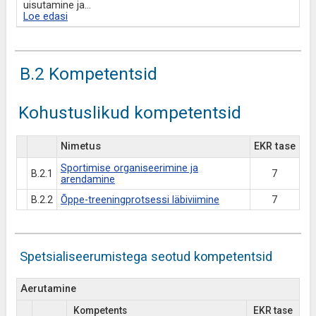
uisutamine ja
...
Loe edasi
B.2 Kompetentsid
Kohustuslikud kompetentsid
Nimetus
EKR tase
Sportimise organiseerimine ja
B.2.1
7
arendamine
B.2.2
Õppe-treeningprotsessi läbiviimine
7
Spetsialiseerumistega seotud kompetentsid
Aerutamine
Kompetents
EKR tase