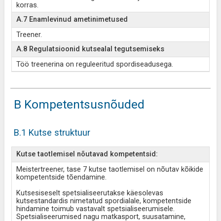
korras.
A.7 Enamlevinud ametinimetused
Treener.
A.8 Regulatsioonid kutsealal tegutsemiseks
Töö treenerina on reguleeritud spordiseadusega.
B Kompetentsusnõuded
B.1 Kutse struktuur
Kutse taotlemisel nõutavad kompetentsid:
Meistertreener, tase 7 kutse taotlemisel on nõutav kõikide
kompetentside tõendamine.
Kutsesiseselt spetsialiseerutakse käesolevas
kutsestandardis nimetatud spordialale, kompetentside
hindamine toimub vastavalt spetsialiseerumisele.
Spetsialiseerumised nagu matkasport, suusatamine,