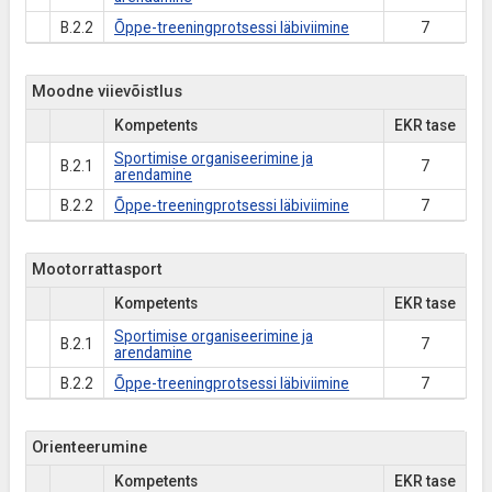
B.2.2
Õppe-treeningprotsessi läbiviimine
7
Moodne viievõistlus
Kompetents
EKR tase
Sportimise organiseerimine ja
B.2.1
7
arendamine
B.2.2
Õppe-treeningprotsessi läbiviimine
7
Mootorrattasport
Kompetents
EKR tase
Sportimise organiseerimine ja
B.2.1
7
arendamine
B.2.2
Õppe-treeningprotsessi läbiviimine
7
Orienteerumine
Kompetents
EKR tase