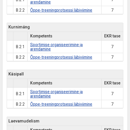
arendamine
B.2.2
Õppe-treeningprotsessi läbiviimine
7
Kurnimäng
Kompetents
EKR tase
Sportimise organiseerimine ja
B.2.1
7
arendamine
B.2.2
Õppe-treeningprotsessi läbiviimine
7
Käsipall
Kompetents
EKR tase
Sportimise organiseerimine ja
B.2.1
7
arendamine
B.2.2
Õppe-treeningprotsessi läbiviimine
7
Laevamudelism