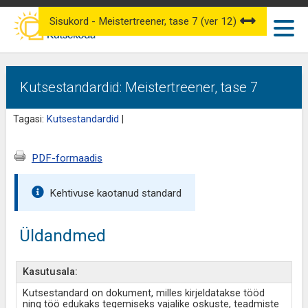
Sisukord - Meistertreener, tase 7 (ver 12)
Kutsestandardid: Meistertreener, tase 7
Tagasi:
Kutsestandardid
|
PDF-formaadis
Kehtivuse kaotanud standard
Üldandmed
Kasutusala:
Kutsestandard on dokument, milles kirjeldatakse tööd
ning töö edukaks tegemiseks vajalike oskuste, teadmiste