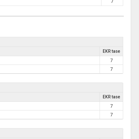
7
EKR tase
7
7
EKR tase
7
7