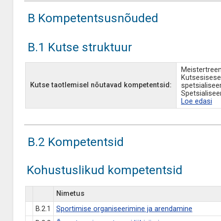
B Kompetentsusnõuded
B.1 Kutse struktuur
Meistertreen
Kutsesisese
Kutse taotlemisel nõutavad kompetentsid:
spetsialisee
Spetsialisee
Loe edasi
B.2 Kompetentsid
Kohustuslikud kompetentsid
Nimetus
B.2.1
Sportimise organiseerimine ja arendamine