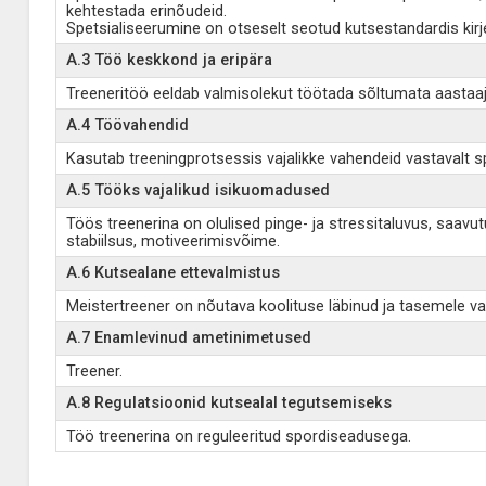
kehtestada erinõudeid.
Spetsialiseerumine on otseselt seotud kutsestandardis kir
A.3 Töö keskkond ja eripära
Treeneritöö eeldab valmisolekut töötada sõltumata aastaajast
A.4 Töövahendid
Kasutab treeningprotsessis vajalikke vahendeid vastavalt sp
A.5 Tööks vajalikud isikuomadused
Töös treenerina on olulised pinge- ja stressitaluvus, saav
stabiilsus, motiveerimisvõime.
A.6 Kutsealane ettevalmistus
Meistertreener on nõutava koolituse läbinud ja tasemele v
A.7 Enamlevinud ametinimetused
Treener.
A.8 Regulatsioonid kutsealal tegutsemiseks
Töö treenerina on reguleeritud spordiseadusega.