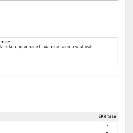
amine.
lale, kompetentside hindamine toimub vastavalt
EKR tase
7