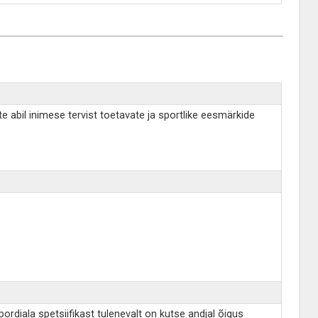
e abil inimese tervist toetavate ja sportlike eesmärkide
rdiala spetsiifikast tulenevalt on kutse andjal õigus