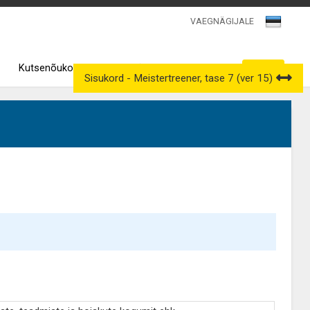
VAEGNÄGIJALE
Kutsenõukogud
Väljavõtted kutseregistrist
Sisukord - Meistertreener, tase 7 (ver 15)