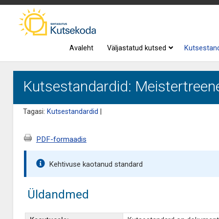
Avaleht
Väljastatud kutsed
Kutsestan
Kutsestandardid: Meistertreene
Tagasi:
Kutsestandardid
|
PDF-formaadis
Kehtivuse kaotanud standard
Üldandmed