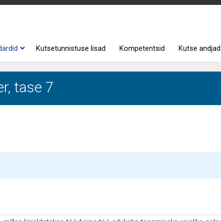
dardid
Kutsetunnistuse lisad
Kompetentsid
Kutse andjad
r, tase 7