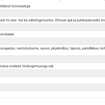
jeldatud tööosadega.
 nii sise- kui ka välistingimustes, õhtusel ajal ja puhkepäevadel, ko
ordialale.
utusvajadus, vastutustunne, ausus, järjekindlus, täpsus, paindlikku
astava erialase töökogemusega isik.