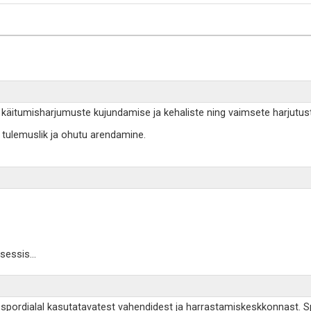
ib käitumisharjumuste kujundamise ja kehaliste ning vaimsete harjutust
k, tulemuslik ja ohutu arendamine.
tsessis
...
, spordialal kasutatavatest vahendidest ja harrastamiskeskkonnast. Spo