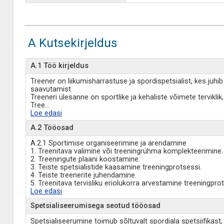
A Kutsekirjeldus
A.1 Töö kirjeldus
Treener on liikumisharrastuse ja spordispetsialist, kes juh
saavutamist.
Treeneri ülesanne on sportlike ja kehaliste võimete tervikli
Tree
...
Loe edasi
A.2 Tööosad
A.2.1 Sportimise organiseerimine ja arendamine
1. Treenitava valimine või treeningrühma komplekteerimine.
2. Treeningute plaani koostamine.
3. Teiste spetsialistide kaasamine treeningprotsessi.
4. Teiste treenerite juhendamine.
5. Treenitava tervisliku eriolukorra arvestamine treeningpro
Loe edasi
Spetsialiseerumisega seotud tööosad
Spetsialiseerumine toimub sõltuvalt spordiala spetsiifikast