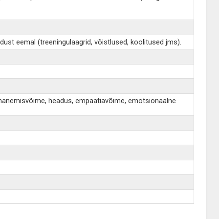
dust eemal (treeningulaagrid, võistlused, koolitused jms).
s, kohanemisvõime, headus, empaatiavõime, emotsionaalne