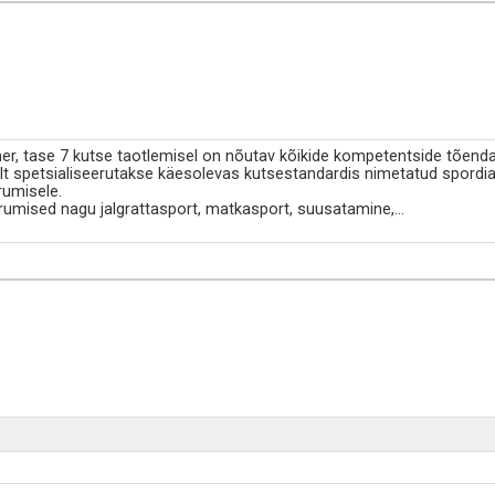
er, tase 7 kutse taotlemisel on nõutav kõikide kompetentside tõend
lt spetsialiseerutakse käesolevas kutsestandardis nimetatud spordia
rumisele.
rumised nagu jalgrattasport, matkasport, suusatamine,
...