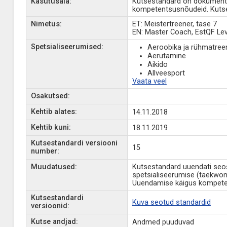
Kasutusala:
Kutsestandard on dokument, 
kompetentsusnõudeid. Kutse
Nimetus:
ET: Meistertreener, tase 7
EN: Master Coach, EstQF Lev
Spetsialiseerumised:
Aeroobika ja rühmatree
Aerutamine
Aikido
Allveesport
Vaata veel
Osakutsed:
Kehtib alates:
14.11.2018
Kehtib kuni:
18.11.2019
Kutsestandardi versiooni
15
number:
Muudatused:
Kutsestandard uuendati seose
spetsialiseerumise (taekwon
Uuendamise käigus kompetent
Kutsestandardi
Kuva seotud standardid
versioonid:
Kutse andjad:
Andmed puuduvad