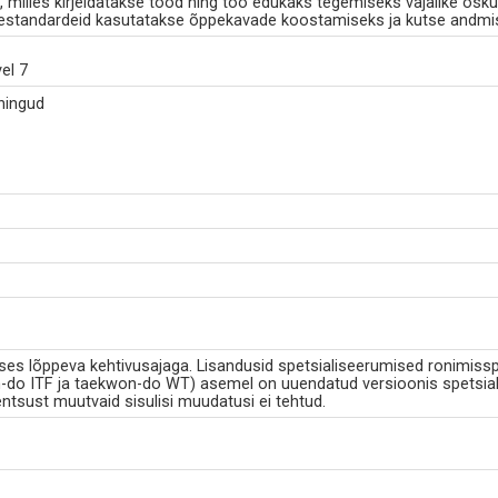
milles kirjeldatakse tööd ning töö edukaks tegemiseks vajalike osku
standardeid kasutatakse õppekavade koostamiseks ja kutse andmi
el 7
ningud
s lõppeva kehtivusajaga. Lisandusid spetsialiseerumised ronimisspor
-do ITF ja taekwon-do WT) asemel on uuendatud versioonis spetsial
sust muutvaid sisulisi muudatusi ei tehtud.