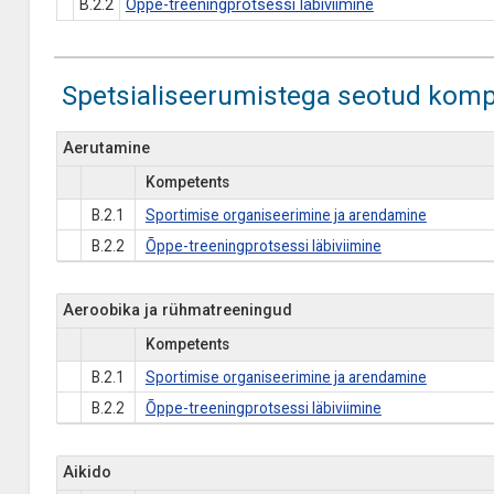
B.2.2
Õppe-treeningprotsessi läbiviimine
Spetsialiseerumistega seotud komp
Aerutamine
Kompetents
B.2.1
Sportimise organiseerimine ja arendamine
B.2.2
Õppe-treeningprotsessi läbiviimine
Aeroobika ja rühmatreeningud
Kompetents
B.2.1
Sportimise organiseerimine ja arendamine
B.2.2
Õppe-treeningprotsessi läbiviimine
Aikido