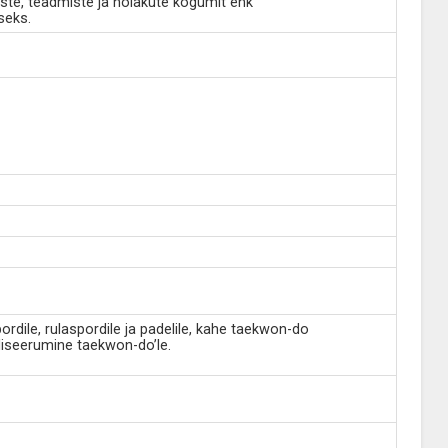
ste, teadmiste ja hoiakute kogumit ehk
seks.
dile, rulaspordile ja padelile, kahe taekwon-do
iseerumine taekwon-do’le.