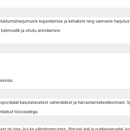
ib käitumisharjumuste kujundamise ja kehaliste ning vaimsete harjutust
k, tulemuslik ja ohutu arendamine.
tsessis
...
, spordialal kasutatavatest vahendidest ja harrastamiskeskkonnast. Spo
jeldatud tööosadega.
 nii sise- kui ka välistingimustes, õhtusel ajal ja puhkepäevadel, ko