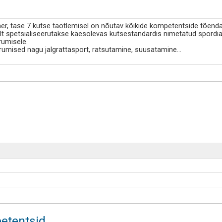
er, tase 7 kutse taotlemisel on nõutav kõikide kompetentside tõend
lt spetsialiseerutakse käesolevas kutsestandardis nimetatud spordia
rumisele.
rumised nagu jalgrattasport, ratsutamine, suusatamine
...
etentsid