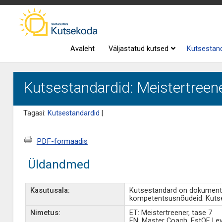
Avaleht
Väljastatud kutsed
Kutsestan
Kutsestandardid: Meistertreene
Tagasi:
Kutsestandardid
|
PDF-formaadis
Üldandmed
Kasutusala:
Kutsestandard on dokument, 
kompetentsusnõudeid. Kutse
Nimetus:
ET: Meistertreener, tase 7
EN: Master Coach, EstQF Lev