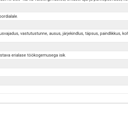
ordialale.
utusvajadus, vastutustunne, ausus, järjekindlus, täpsus, paindlikku
astava erialase töökogemusega isik.