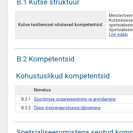
B.1 Kutse struktuur
Meistertreen
Kutsesisese
Kutse taotlemisel nõutavad kompetentsid:
spetsialisee
Spetsialisee
Loe edasi
B.2 Kompetentsid
Kohustuslikud kompetentsid
Nimetus
B.2.1
Sportimise organiseerimine ja arendamine
B.2.2
Õppe-treeningprotsessi läbiviimine
Spetsialiseerumistega seotud komp