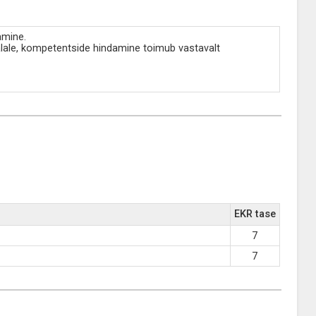
amine.
lale, kompetentside hindamine toimub vastavalt
EKR tase
7
7