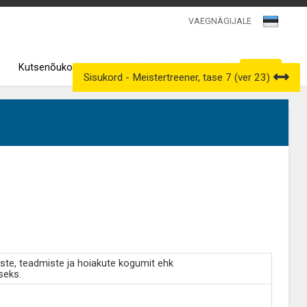
VAEGNÄGIJALE
Kutsenõukogud
Väljavõtted kutseregistrist
Sisukord - Meistertreener, tase 7 (ver 23)
ste, teadmiste ja hoiakute kogumit ehk
seks.