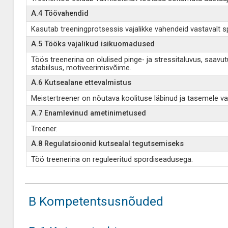
A.4 Töövahendid
Kasutab treeningprotsessis vajalikke vahendeid vastavalt sp
A.5 Tööks vajalikud isikuomadused
Töös treenerina on olulised pinge- ja stressitaluvus, saav
stabiilsus, motiveerimisvõime.
A.6 Kutsealane ettevalmistus
Meistertreener on nõutava koolituse läbinud ja tasemele v
A.7 Enamlevinud ametinimetused
Treener.
A.8 Regulatsioonid kutsealal tegutsemiseks
Töö treenerina on reguleeritud spordiseadusega.
B Kompetentsusnõuded