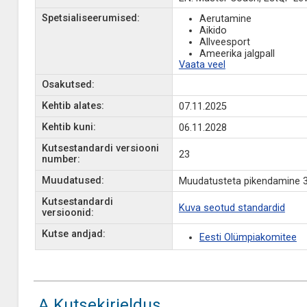
Spetsialiseerumised:
Aerutamine
Aikido
Allveesport
Ameerika jalgpall
Vaata veel
Osakutsed:
Kehtib alates:
07.11.2025
Kehtib kuni:
06.11.2028
Kutsestandardi versiooni
23
number:
Muudatused:
Muudatusteta pikendamine 
Kutsestandardi
Kuva seotud standardid
versioonid:
Kutse andjad:
Eesti Olümpiakomitee
A Kutsekirjeldus