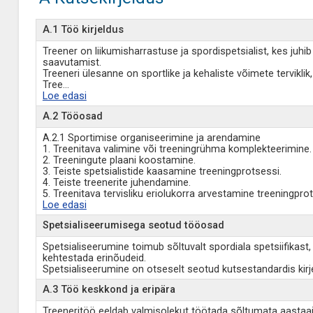
A.1 Töö kirjeldus
Treener on liikumisharrastuse ja spordispetsialist, kes juh
saavutamist.
Treeneri ülesanne on sportlike ja kehaliste võimete tervikli
Tree
...
Loe edasi
A.2 Tööosad
A.2.1 Sportimise organiseerimine ja arendamine
1. Treenitava valimine või treeningrühma komplekteerimine.
2. Treeningute plaani koostamine.
3. Teiste spetsialistide kaasamine treeningprotsessi.
4. Teiste treenerite juhendamine.
5. Treenitava tervisliku eriolukorra arvestamine treeningpro
Loe edasi
Spetsialiseerumisega seotud tööosad
Spetsialiseerumine toimub sõltuvalt spordiala spetsiifikast
kehtestada erinõudeid.
Spetsialiseerumine on otseselt seotud kutsestandardis kir
A.3 Töö keskkond ja eripära
Treeneritöö eeldab valmisolekut töötada sõltumata aastaajast