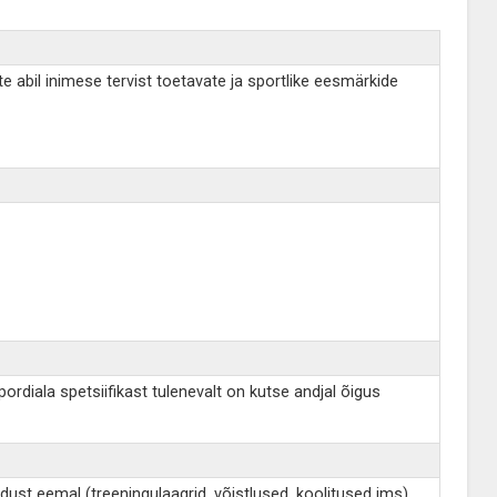
e abil inimese tervist toetavate ja sportlike eesmärkide
rdiala spetsiifikast tulenevalt on kutse andjal õigus
dust eemal (treeningulaagrid, võistlused, koolitused jms).