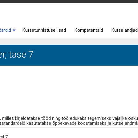
dardid
Kutsetunnistuse lisad
Kompetentsid
Kutse andjad
r, tase 7
milles kirjeldatakse tööd ning töö edukaks tegemiseks vajalike osku
standardeid kasutatakse õppekavade koostamiseks ja kutse andmi
el 7