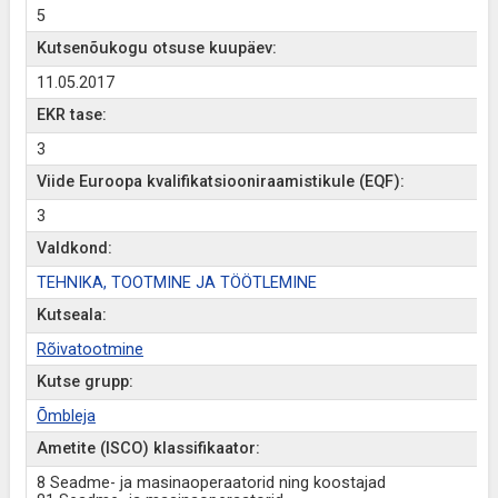
5
Kutsenõukogu otsuse kuupäev:
11.05.2017
EKR tase:
3
Viide Euroopa kvalifikatsiooniraamistikule (EQF):
3
Valdkond:
TEHNIKA, TOOTMINE JA TÖÖTLEMINE
Kutseala:
Rõivatootmine
Kutse grupp:
Õmbleja
Ametite (ISCO) klassifikaator:
8 Seadme- ja masinaoperaatorid ning koostajad