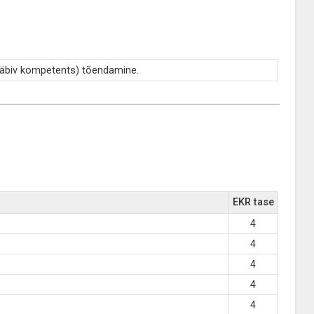
(läbiv kompetents) tõendamine.
EKR tase
4
4
4
4
4