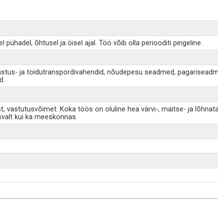
pühadel, õhtusel ja öisel ajal. Töö võib olla periooditi pingeline.
s- ja toidutranspordivahendid, nõudepesu seadmed, pagariseadmed, 
d.
vastutusvõimet. Koka töös on oluline hea värvi-, maitse- ja lõhnataju
isvalt kui ka meeskonnas.