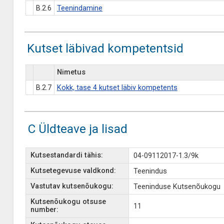
B.2.6
Teenindamine
Kutset läbivad kompetentsid
Nimetus
B.2.7
Kokk, tase 4 kutset läbiv kompetents
C Üldteave ja lisad
Kutsestandardi tähis:
04-09112017-1.3/9k
Kutsetegevuse valdkond:
Teenindus
Vastutav kutsenõukogu:
Teeninduse Kutsenõukogu
Kutsenõukogu otsuse
11
number: