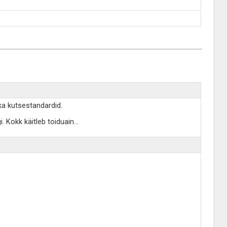
ka kutsestandardid.
. Kokk käitleb toiduain
...