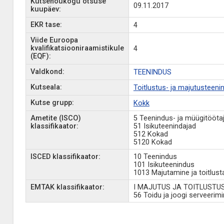
Kutsenõukogu otsuse
09.11.2017
kuupäev:
EKR tase:
4
Viide Euroopa
kvalifikatsiooniraamistikule
4
(EQF):
Valdkond:
TEENINDUS
Kutseala:
Toitlustus- ja majutusteeni
Kutse grupp:
Kokk
Ametite (ISCO)
5 Teenindus- ja müügitööta
klassifikaator:
51 Isikuteenindajad
512 Kokad
5120 Kokad
ISCED klassifikaator:
10 Teenindus
101 Isikuteenindus
1013 Majutamine ja toitlus
EMTAK klassifikaator:
I MAJUTUS JA TOITLUSTU
56 Toidu ja joogi serveerim