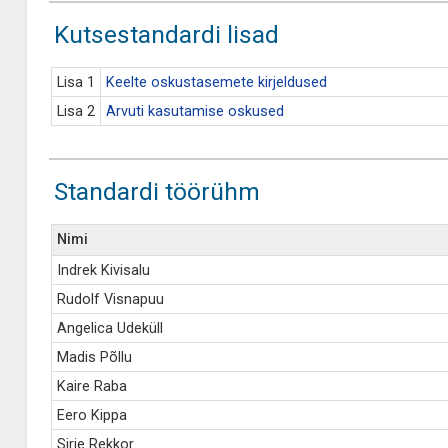
Kutsestandardi lisad
Lisa 1
Keelte oskustasemete kirjeldused
Lisa 2
Arvuti kasutamise oskused
Standardi töörühm
Nimi
Indrek Kivisalu
Rudolf Visnapuu
Angelica Udeküll
Madis Põllu
Kaire Raba
Eero Kippa
Sirje Rekkor