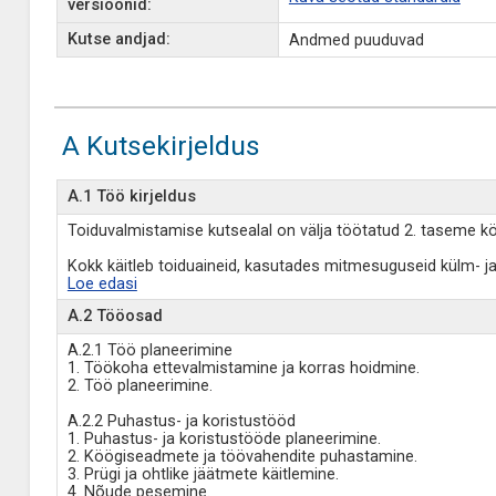
versioonid:
Kutse andjad:
Andmed puuduvad
A Kutsekirjeldus
A.1 Töö kirjeldus
Toiduvalmistamise kutsealal on välja töötatud 2. taseme k
Kokk käitleb toiduaineid, kasutades mitmesuguseid külm- ja 
Loe edasi
A.2 Tööosad
A.2.1 Töö planeerimine
1. Töökoha ettevalmistamine ja korras hoidmine.
2. Töö planeerimine.
A.2.2 Puhastus- ja koristustööd
1. Puhastus- ja koristustööde planeerimine.
2. Köögiseadmete ja töövahendite puhastamine.
3. Prügi ja ohtlike jäätmete käitlemine.
4. Nõude pesemine.