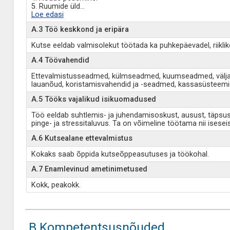
5. Ruumide üld
...
Loe edasi
A.3 Töö keskkond ja eripära
Kutse eeldab valmisolekut töötada ka puhkepäevadel, riiklikel 
A.4 Töövahendid
Ettevalmistusseadmed, külmseadmed, kuumseadmed, väljastu
lauanõud, koristamisvahendid ja -seadmed, kassasüsteemi
A.5 Tööks vajalikud isikuomadused
Töö eeldab suhtlemis- ja juhendamisoskust, ausust, täpsust, 
pinge- ja stressitaluvus. Ta on võimeline töötama nii isese
A.6 Kutsealane ettevalmistus
Kokaks saab õppida kutseõppeasutuses ja töökohal.
A.7 Enamlevinud ametinimetused
Kokk, peakokk.
B Kompetentsusnõuded