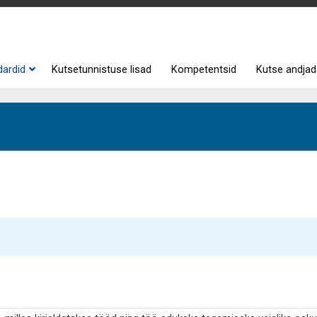
dardid
Kutsetunnistuse lisad
Kompetentsid
Kutse andjad