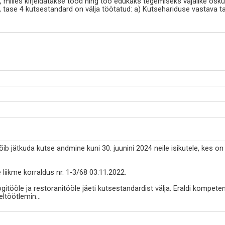
milles kirjeldatakse tööd ning töö edukaks tegemiseks vajalike osku
tase 4 kutsestandard on välja töötatud: a) Kutsehariduse vastava t
võib jätkuda kutse andmine kuni 30. juunini 2024 neile isikutele, kes 
liikme korraldus nr. 1-3/68 03.11.2022.
tööle ja restoranitööle jäeti kutsestandardist välja. Eraldi kompeten
ltöötlemin
...