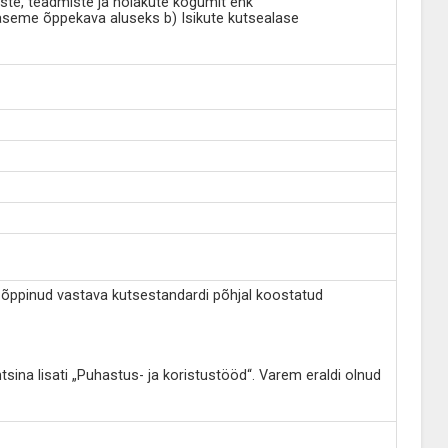
ste, teadmiste ja hoiakute kogumit ehk
aseme õppekava aluseks b) Isikute kutsealase
on õppinud vastava kutsestandardi põhjal koostatud
tsina lisati „Puhastus- ja koristustööd“. Varem eraldi olnud