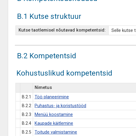
B.1 Kutse struktuur
Kutse taotlemisel nõutavad kompetentsid:
Selle kutse 
B.2 Kompetentsid
Kohustuslikud kompetentsid
Nimetus
B.2.1
Töö planeerimine
B.2.2
Puhastus- ja koristustööd
B.2.3
Menüü koostamine
B.2.4
Kaupade käitlemine
B.2.5
Toitude valmistamine