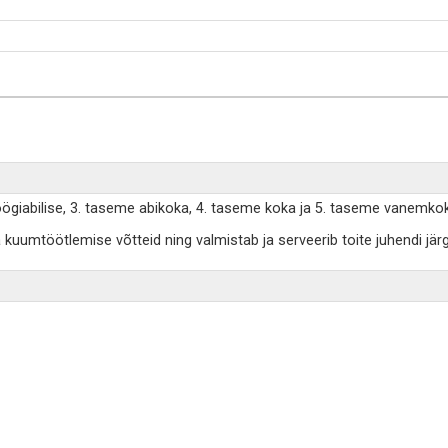
öögiabilise, 3. taseme abikoka, 4. taseme koka ja 5. taseme vanemko
kuumtöötlemise võtteid ning valmistab ja serveerib toite juhendi järgi