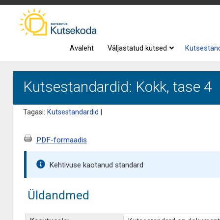
Avaleht
Väljastatud kutsed
Kutsestan
Kutsestandardid: Kokk, tase 4
Tagasi:
Kutsestandardid
|
PDF-formaadis
Kehtivuse kaotanud standard
Üldandmed