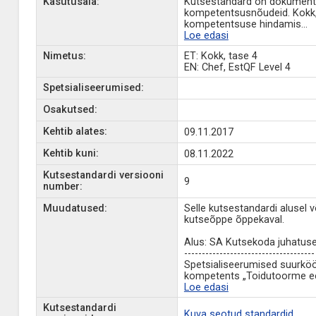
Kasutusala:
Kutsestandard on dokument, 
kompetentsusnõudeid. Kokk, 
kompetentsuse hindamis
...
Loe edasi
Nimetus:
ET: Kokk, tase 4
EN: Chef, EstQF Level 4
Spetsialiseerumised:
Osakutsed:
Kehtib alates:
09.11.2017
Kehtib kuni:
08.11.2022
Kutsestandardi versiooni
9
number:
Muudatused:
Selle kutsestandardi alusel 
kutseõppe õppekaval.
Alus: SA Kutsekoda juhatuse 
-------------------------------------
Spetsialiseerumised suurköögi
kompetents „Toidutoorme ee
Loe edasi
Kutsestandardi
Kuva seotud standardid