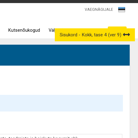
VAEGNÄGIJALE
Kutsenõukogud
Väljavõtted kutseregistrist
Sisukord - Kokk, tase 4 (ver 9)