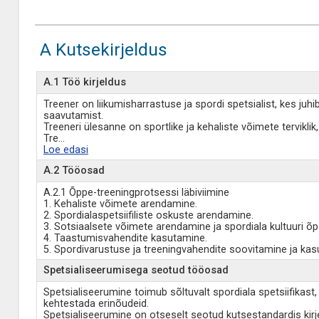
A Kutsekirjeldus
A.1 Töö kirjeldus
Treener on liikumisharrastuse ja spordi spetsialist, kes juh
saavutamist.
Treeneri ülesanne on sportlike ja kehaliste võimete tervikli
Tre
...
Loe edasi
A.2 Tööosad
A.2.1 Õppe-treeningprotsessi läbiviimine
1. Kehaliste võimete arendamine.
2. Spordialaspetsiifiliste oskuste arendamine.
3. Sotsiaalsete võimete arendamine ja spordiala kultuuri õ
4. Taastumisvahendite kasutamine.
5. Spordivarustuse ja treeningvahendite soovitamine ja kas
Spetsialiseerumisega seotud tööosad
Spetsialiseerumine toimub sõltuvalt spordiala spetsiifikast
kehtestada erinõudeid.
Spetsialiseerumine on otseselt seotud kutsestandardis kir