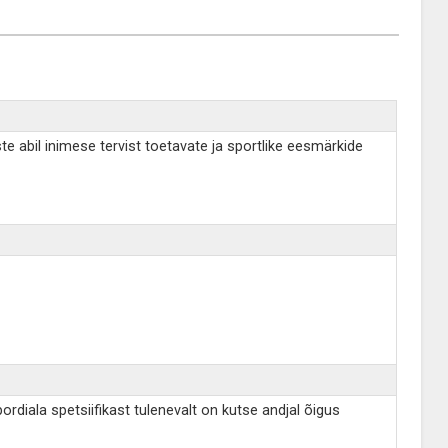
te abil inimese tervist toetavate ja sportlike eesmärkide
rdiala spetsiifikast tulenevalt on kutse andjal õigus