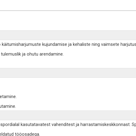
ib käitumisharjumuste kujundamise ja kehaliste ning vaimsete harjutus
k, tulemuslik ja ohutu arendamine.
petamine.
utamine.
, spordialal kasutatavatest vahenditest ja harrastamiskeskkonnast. Spo
jeldatud tööosadega.