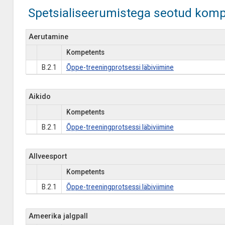
Spetsialiseerumistega seotud komp
Aerutamine
Kompetents
B.2.1
Õppe-treeningprotsessi läbiviimine
Aikido
Kompetents
B.2.1
Õppe-treeningprotsessi läbiviimine
Allveesport
Kompetents
B.2.1
Õppe-treeningprotsessi läbiviimine
Ameerika jalgpall