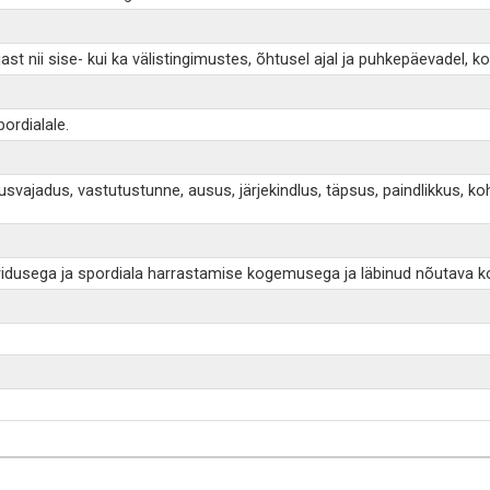
 nii sise- kui ka välistingimustes, õhtusel ajal ja puhkepäevadel, ko
ordialale.
utusvajadus, vastutustunne, ausus, järjekindlus, täpsus, paindlikku
ridusega ja spordiala harrastamise kogemusega ja läbinud nõutava ko