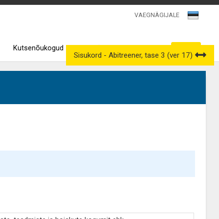
VAEGNÄGIJALE
Kutsenõukogud
Väljavõtted kutseregistrist
Sisukord - Abitreener, tase 3 (ver 17)