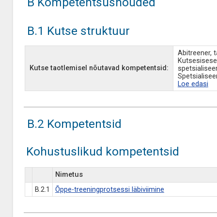
B Kompetentsusnõuded
B.1 Kutse struktuur
Abitreener, 
Kutsesisese
Kutse taotlemisel nõutavad kompetentsid:
spetsialisee
Spetsialisee
Loe edasi
B.2 Kompetentsid
Kohustuslikud kompetentsid
Nimetus
B.2.1
Õppe-treeningprotsessi läbiviimine