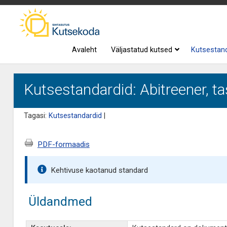
Avaleht
Väljastatud kutsed
Kutsestan
Kutsestandardid: Abitreener, ta
Tagasi:
Kutsestandardid
|
PDF-formaadis
Kehtivuse kaotanud standard
Üldandmed