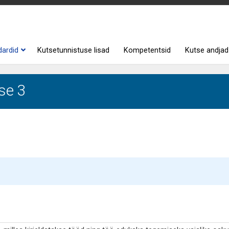
dardid
Kutsetunnistuse lisad
Kompetentsid
Kutse andjad
se 3