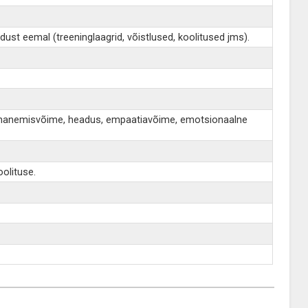
dust eemal (treeninglaagrid, võistlused, koolitused jms).
s, kohanemisvõime, headus, empaatiavõime, emotsionaalne
olituse.