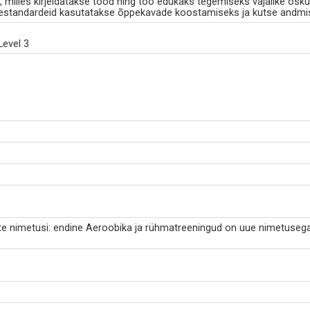
milles kirjeldatakse tööd ning töö edukaks tegemiseks vajalike osku
standardeid kasutatakse õppekavade koostamiseks ja kutse andmi
Level 3
e nimetusi: endine Aeroobika ja rühmatreeningud on uue nimetusega