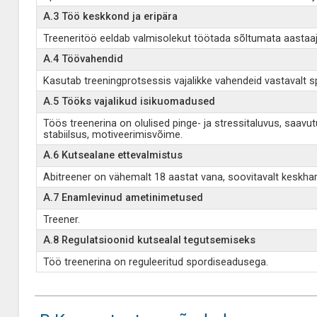
A.3 Töö keskkond ja eripära
Treeneritöö eeldab valmisolekut töötada sõltumata aastaajast
A.4 Töövahendid
Kasutab treeningprotsessis vajalikke vahendeid vastavalt sp
A.5 Tööks vajalikud isikuomadused
Töös treenerina on olulised pinge- ja stressitaluvus, saav
stabiilsus, motiveerimisvõime.
A.6 Kutsealane ettevalmistus
Abitreener on vähemalt 18 aastat vana, soovitavalt keskha
A.7 Enamlevinud ametinimetused
Treener.
A.8 Regulatsioonid kutsealal tegutsemiseks
Töö treenerina on reguleeritud spordiseadusega.