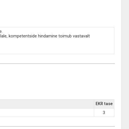
e.
lale, kompetentside hindamine toimub vastavalt
EKR tase
3