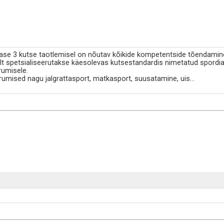
tase 3 kutse taotlemisel on nõutav kõikide kompetentside tõendamin
lt spetsialiseerutakse käesolevas kutsestandardis nimetatud spordia
rumisele.
rumised nagu jalgrattasport, matkasport, suusatamine, uis
...