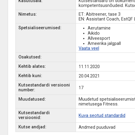
Kasutusala:
Kutsestandard on dokument, 
kompetentsusnõudeid. Kutse
Nimetus:
ET: Abitreener, tase 3
EN: Assistant Coach, EstQF 
Spetsialiseerumised:
Aerutamine
Aikido
Allveesport
Ameerika jalgpall
Vaata veel
Osakutsed:
Kehtib alates:
11.11.2020
Kehtib kuni:
20.04.2021
Kutsestandardi versiooni
17
number:
Muudatused:
Muudetud spetsialiseerumist
nimetusega Fitness.
Kutsestandardi
Kuva seotud standardid
versioonid:
Kutse andjad:
Andmed puuduvad