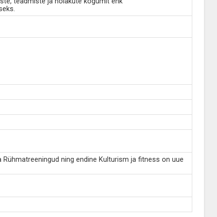
ste, teadmiste ja hoiakute kogumit ehk
seks.
 Rühmatreeningud ning endine Kulturism ja fitness on uue