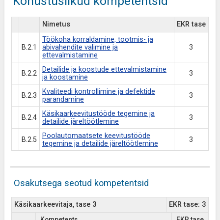
Kohustuslikud kompetentsid
Nimetus
EKR tase
Töökoha korraldamine, tootmis- ja
B.2.1
abivahendite valimine ja
3
ettevalmistamine
Detailide ja koostude ettevalmistamine
B.2.2
3
ja koostamine
Kvaliteedi kontrollimine ja defektide
B.2.3
3
parandamine
Käsikaarkeevitustööde tegemine ja
B.2.4
3
detailide järeltöötlemine
Poolautomaatsete keevitustööde
B.2.5
3
tegemine ja detailide järeltöötlemine
Osakutsega seotud kompetentsid
Käsikaarkeevitaja, tase 3
EKR tase: 3
Kompetents
EKR tase