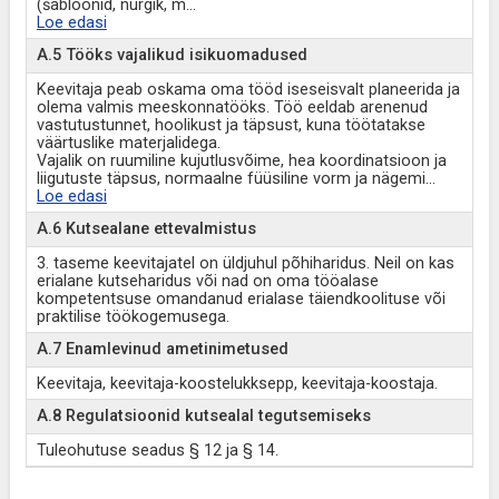
(šabloonid, nurgik, m
...
Loe edasi
A.5 Tööks vajalikud isikuomadused
Keevitaja peab oskama oma tööd iseseisvalt planeerida ja
olema valmis meeskonnatööks. Töö eeldab arenenud
vastutustunnet, hoolikust ja täpsust, kuna töötatakse
väärtuslike materjalidega.
Vajalik on ruumiline kujutlusvõime, hea koordinatsioon ja
liigutuste täpsus, normaalne füüsiline vorm ja nägemi
...
Loe edasi
A.6 Kutsealane ettevalmistus
3. taseme keevitajatel on üldjuhul põhiharidus. Neil on kas
erialane kutseharidus või nad on oma tööalase
kompetentsuse omandanud erialase täiendkoolituse või
praktilise töökogemusega.
A.7 Enamlevinud ametinimetused
Keevitaja, keevitaja-koostelukksepp, keevitaja-koostaja.
A.8 Regulatsioonid kutsealal tegutsemiseks
Tuleohutuse seadus § 12 ja § 14.