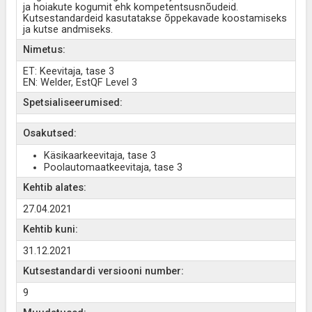
ja hoiakute kogumit ehk kompetentsusnõudeid.
Kutsestandardeid kasutatakse õppekavade koostamiseks
ja kutse andmiseks.
Nimetus:
ET: Keevitaja, tase 3
EN: Welder, EstQF Level 3
Spetsialiseerumised:
Osakutsed:
Käsikaarkeevitaja, tase 3
Poolautomaatkeevitaja, tase 3
Kehtib alates:
27.04.2021
Kehtib kuni:
31.12.2021
Kutsestandardi versiooni number:
9