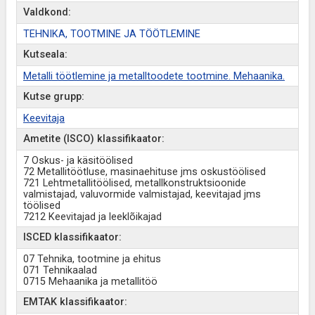
Valdkond:
TEHNIKA, TOOTMINE JA TÖÖTLEMINE
Kutseala:
Metalli töötlemine ja metalltoodete tootmine. Mehaanika.
Kutse grupp:
Keevitaja
Ametite (ISCO) klassifikaator:
7 Oskus- ja käsitöölised
72 Metallitöötluse, masinaehituse jms oskustöölised
721 Lehtmetallitöölised, metallkonstruktsioonide
valmistajad, valuvormide valmistajad, keevitajad jms
töölised
7212 Keevitajad ja leeklõikajad
ISCED klassifikaator:
07 Tehnika, tootmine ja ehitus
071 Tehnikaalad
0715 Mehaanika ja metallitöö
EMTAK klassifikaator: