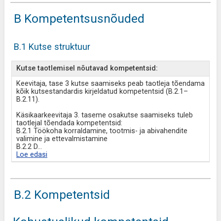
B Kompetentsusnõuded
B.1 Kutse struktuur
Kutse taotlemisel nõutavad kompetentsid:
Keevitaja, tase 3 kutse saamiseks peab taotleja tõendama
kõik kutsestandardis kirjeldatud kompetentsid (B.2.1–
B.2.11).
Käsikaarkeevitaja 3. taseme osakutse saamiseks tuleb
taotlejal tõendada kompetentsid:
B.2.1 Töökoha korraldamine, tootmis- ja abivahendite
valimine ja ettevalmistamine
B.2.2 D
...
Loe edasi
B.2 Kompetentsid