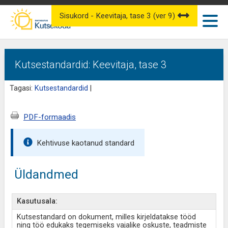
Sisukord - Keevitaja, tase 3 (ver 9)
Kutsestandardid: Keevitaja, tase 3
Tagasi:
Kutsestandardid
|
PDF-formaadis
Kehtivuse kaotanud standard
Üldandmed
Kasutusala:
Kutsestandard on dokument, milles kirjeldatakse tööd
ning töö edukaks tegemiseks vajalike oskuste, teadmiste