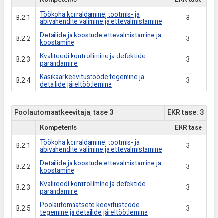
Töökoha korraldamine, tootmis- ja
B.2.1
3
abivahendite valimine ja ettevalmistamine
Detailide ja koostude ettevalmistamine ja
B.2.2
3
koostamine
Kvaliteedi kontrollimine ja defektide
B.2.3
3
parandamine
Käsikaarkeevitustööde tegemine ja
B.2.4
3
detailide järeltöötlemine
Poolautomaatkeevitaja, tase 3
EKR tase: 3
Kompetents
EKR tase
Töökoha korraldamine, tootmis- ja
B.2.1
3
abivahendite valimine ja ettevalmistamine
Detailide ja koostude ettevalmistamine ja
B.2.2
3
koostamine
Kvaliteedi kontrollimine ja defektide
B.2.3
3
parandamine
Poolautomaatsete keevitustööde
B.2.5
3
tegemine ja detailide järeltöötlemine