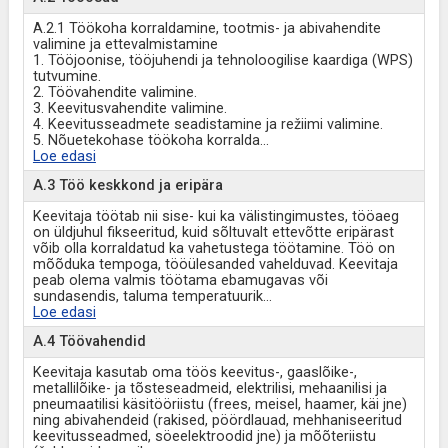
A.2.1 Töökoha korraldamine, tootmis- ja abivahendite
valimine ja ettevalmistamine
1. Tööjoonise, tööjuhendi ja tehnoloogilise kaardiga (WPS)
tutvumine.
2. Töövahendite valimine.
3. Keevitusvahendite valimine.
4. Keevitusseadmete seadistamine ja režiimi valimine.
5. Nõuetekohase töökoha korralda
...
Loe edasi
A.3 Töö keskkond ja eripära
Keevitaja töötab nii sise- kui ka välistingimustes, tööaeg
on üldjuhul fikseeritud, kuid sõltuvalt ettevõtte eripärast
võib olla korraldatud ka vahetustega töötamine. Töö on
mõõduka tempoga, tööülesanded vahelduvad. Keevitaja
peab olema valmis töötama ebamugavas või
sundasendis, taluma temperatuurik
...
Loe edasi
A.4 Töövahendid
Keevitaja kasutab oma töös keevitus-, gaaslõike-,
metallilõike- ja tõsteseadmeid, elektrilisi, mehaanilisi ja
pneumaatilisi käsitööriistu (frees, meisel, haamer, käi jne)
ning abivahendeid (rakised, pöördlauad, mehhaniseeritud
keevitusseadmed, söeelektroodid jne) ja mõõteriistu