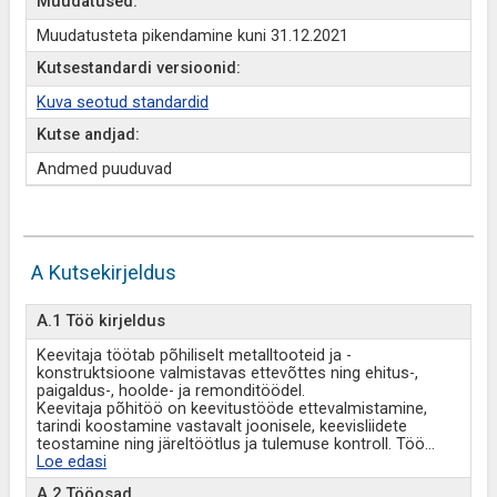
Muudatused:
Muudatusteta pikendamine kuni 31.12.2021
Kutsestandardi versioonid:
Kuva seotud standardid
Kutse andjad:
Andmed puuduvad
A Kutsekirjeldus
A.1 Töö kirjeldus
Keevitaja töötab põhiliselt metalltooteid ja -
konstruktsioone valmistavas ettevõttes ning ehitus-,
paigaldus-, hoolde- ja remonditöödel.
Keevitaja põhitöö on keevitustööde ettevalmistamine,
tarindi koostamine vastavalt joonisele, keevisliidete
teostamine ning järeltöötlus ja tulemuse kontroll. Töö
...
Loe edasi
A.2 Tööosad