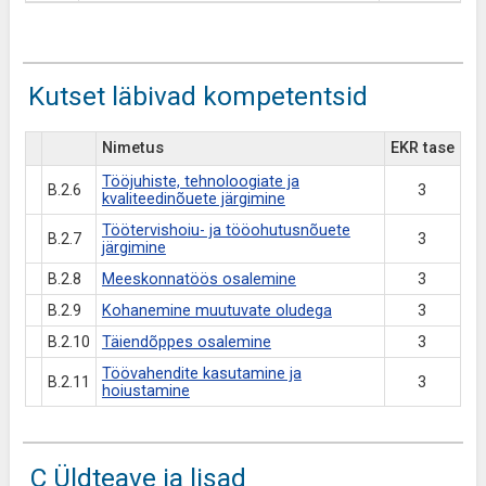
Kutset läbivad kompetentsid
Nimetus
EKR tase
Tööjuhiste, tehnoloogiate ja
B.2.6
3
kvaliteedinõuete järgimine
Töötervishoiu- ja tööohutusnõuete
B.2.7
3
järgimine
B.2.8
Meeskonnatöös osalemine
3
B.2.9
Kohanemine muutuvate oludega
3
B.2.10
Täiendõppes osalemine
3
Töövahendite kasutamine ja
B.2.11
3
hoiustamine
C Üldteave ja lisad