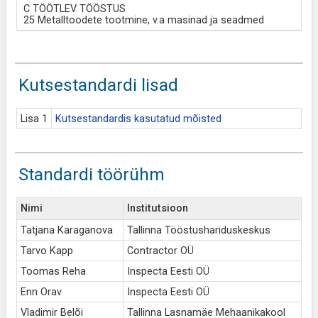
C TÖÖTLEV TÖÖSTUS
25 Metalltoodete tootmine, v.a masinad ja seadmed
Kutsestandardi lisad
Lisa 1
Kutsestandardis kasutatud mõisted
Standardi töörühm
Nimi
Institutsioon
Tatjana Karaganova
Tallinna Tööstushariduskeskus
Tarvo Kapp
Contractor OÜ
Toomas Reha
Inspecta Eesti OÜ
Enn Orav
Inspecta Eesti OÜ
Vladimir Belõi
Tallinna Lasnamäe Mehaanikakool