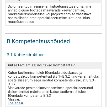
Diplomeeritud mäeinseneri kutsetunnistuse omamine
annab õiguse töötada maavarade kaevandamise,
markšeiderimõõdistuse või projekteerimise vastutava
spetsialistina oma spetsialiseerumise ulatuses. Alus:
maapõueseadus.
B Kompetentsusnõuded
B.1 Kutse struktuur
Kutse taotlemisel nõutavad kompetentsid:
Kutse taotlemisel tuleb tõendada üldoskused ja
kohustuslikud kompetentsid B.3.1–B.3.2 ning vähemalt üks
spetsialiseerumisega seotud kompetents valikust B.3.3–
B.3.7.
Maavarade pealmaakaevandamisele spetsialiseerunud
diplomeeritud mäeinseneri kutse taotlemisel tuleb
tõendada kompetents B.3.3.
Maavar
...
Loe edasi