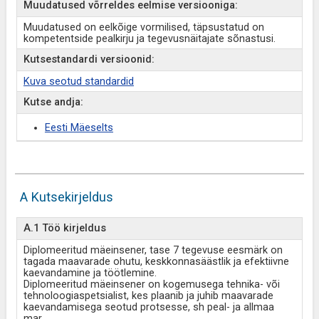
Muudatused võrreldes eelmise versiooniga:
Muudatused on eelkõige vormilised, täpsustatud on
kompetentside pealkirju ja tegevusnäitajate sõnastusi.
Kutsestandardi versioonid:
Kuva seotud standardid
Kutse andja:
Eesti Mäeselts
A Kutsekirjeldus
A.1 Töö kirjeldus
Diplomeeritud mäeinsener, tase 7 tegevuse eesmärk on
tagada maavarade ohutu, keskkonnasäästlik ja efektiivne
kaevandamine ja töötlemine.
Diplomeeritud mäeinsener on kogemusega tehnika- või
tehnoloogiaspetsialist, kes plaanib ja juhib maavarade
kaevandamisega seotud protsesse, sh peal- ja allmaa
mar
...