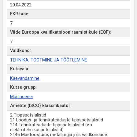
20.04.2022
EKR tase:
7
Viide Euroopa kvalifikatsiooniraamistikule (EQF):
7
Valdkond:
TEHNIKA, TOOTMINE JA TÖÖTLEMINE
Kutseala:
Kaevandamine
Kutse grupp:
Mäeinsener
Ametite (ISCO) klassifikaator:
2 Tippspetsialistid
21 Loodus- ja tehnikateaduste tippspetsialistid
214 Tehnikateaduste tippspetsialistid (v.a
elektrotehnikaspetsialistid)
2146 Mäetööstuse, metallurgia jms valdkondade