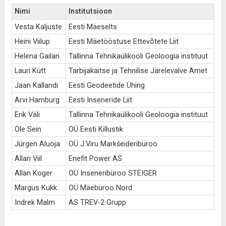
Nimi
Institutsioon
Vesta Kaljuste
Eesti Mäeselts
Heini Viilup
Eesti Mäetööstuse Ettevõtete Liit
Helena Gailan
Tallinna Tehnikaülikooli Geoloogia instituut
Lauri Kütt
Tarbijakaitse ja Tehnilise Järelevalve Amet
Jaan Kallandi
Eesti Geodeetide Ühing
Arvi Hamburg
Eesti Inseneride Liit
Erik Väli
Tallinna Tehnikaülikooli Geoloogia instituut
Ole Sein
OÜ Eesti Killustik
Jürgen Aluoja
OÜ J.Viru Markšeideribüroo
Allan Viil
Enefit Power AS
Allan Koger
OÜ Inseneribüroo STEIGER
Margus Kukk
OÜ Mäebüroo Nord
Indrek Malm
AS TREV-2 Grupp