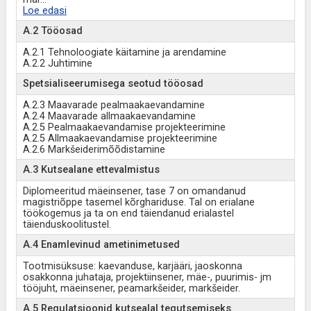
Loe edasi
A.2 Tööosad
A.2.1 Tehnoloogiate käitamine ja arendamine
A.2.2 Juhtimine
Spetsialiseerumisega seotud tööosad
A.2.3 Maavarade pealmaakaevandamine
A.2.4 Maavarade allmaakaevandamine
A.2.5 Pealmaakaevandamise projekteerimine
A.2.5 Allmaakaevandamise projekteerimine
A.2.6 Markšeiderimõõdistamine
A.3 Kutsealane ettevalmistus
Diplomeeritud mäeinsener, tase 7 on omandanud
magistriõppe tasemel kõrghariduse. Tal on erialane
töökogemus ja ta on end täiendanud erialastel
täienduskoolitustel.
A.4 Enamlevinud ametinimetused
Tootmisüksuse: kaevanduse, karjääri, jaoskonna
osakkonna juhataja, projektiinsener, mäe-, puurimis- jm
tööjuht, mäeinsener, peamarkšeider, markšeider.
A.5 Regulatsioonid kutsealal tegutsemiseks