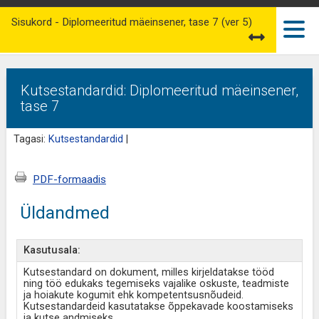
Sisukord - Diplomeeritud mäeinsener, tase 7 (ver 5)
Kutsestandardid: Diplomeeritud mäeinsener,
tase 7
Tagasi:
Kutsestandardid
|
PDF-formaadis
Üldandmed
Kasutusala:
Kutsestandard on dokument, milles kirjeldatakse tööd
ning töö edukaks tegemiseks vajalike oskuste, teadmiste
ja hoiakute kogumit ehk kompetentsusnõudeid.
Kutsestandardeid kasutatakse õppekavade koostamiseks
ja kutse andmiseks.