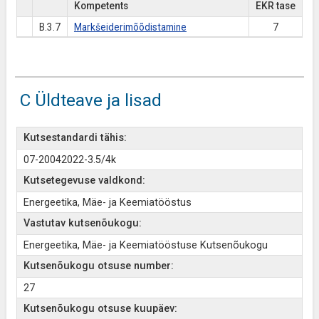
Kompetents
EKR tase
B.3.7
Markšeiderimõõdistamine
7
C Üldteave ja lisad
Kutsestandardi tähis:
07-20042022-3.5/4k
Kutsetegevuse valdkond:
Energeetika, Mäe- ja Keemiatööstus
Vastutav kutsenõukogu:
Energeetika, Mäe- ja Keemiatööstuse Kutsenõukogu
Kutsenõukogu otsuse number:
27
Kutsenõukogu otsuse kuupäev: