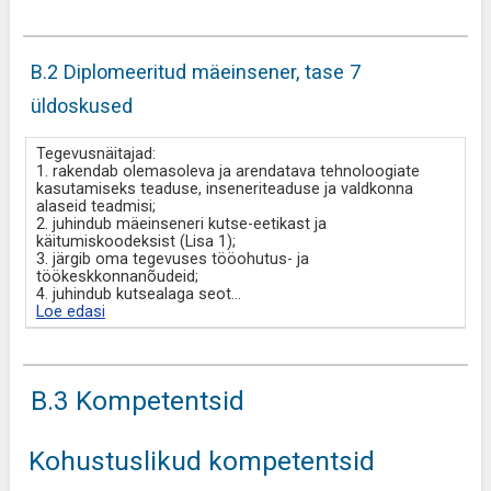
B.2 Diplomeeritud mäeinsener, tase 7
üldoskused
Tegevusnäitajad:
1. rakendab olemasoleva ja arendatava tehnoloogiate
kasutamiseks teaduse, inseneriteaduse ja valdkonna
alaseid teadmisi;
2. juhindub mäeinseneri kutse-eetikast ja
käitumiskoodeksist (Lisa 1);
3. järgib oma tegevuses tööohutus- ja
töökeskkonnanõudeid;
4. juhindub kutsealaga seot
...
Loe edasi
B.3 Kompetentsid
Kohustuslikud kompetentsid