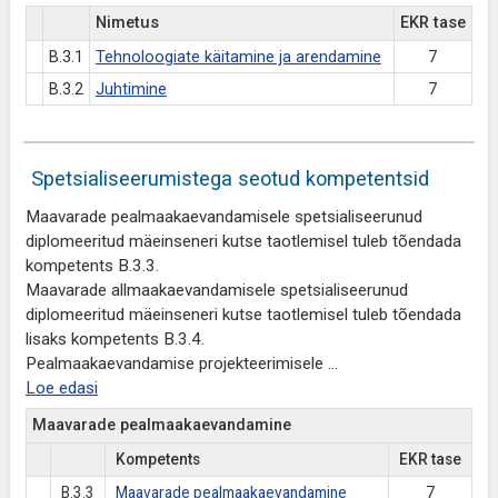
Nimetus
EKR tase
B.3.1
Tehnoloogiate käitamine ja arendamine
7
B.3.2
Juhtimine
7
Spetsialiseerumistega seotud kompetentsid
Maavarade pealmaakaevandamisele spetsialiseerunud
diplomeeritud mäeinseneri kutse taotlemisel tuleb tõendada
kompetents B.3.3.
Maavarade allmaakaevandamisele spetsialiseerunud
diplomeeritud mäeinseneri kutse taotlemisel tuleb tõendada
lisaks kompetents B.3.4.
Pealmaakaevandamise projekteerimisele
...
Loe edasi
Maavarade pealmaakaevandamine
Kompetents
EKR tase
B.3.3
Maavarade pealmaakaevandamine
7