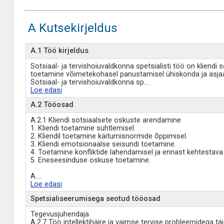
A Kutsekirjeldus
A.1 Töö kirjeldus
Sotsiaal- ja tervishoiuvaldkonna spetsialisti töö on kliend
toetamine võimetekohasel panustamisel ühiskonda ja asjaa
Sotsiaal- ja tervishoiuvaldkonna sp
...
Loe edasi
A.2 Tööosad
A.2.1 Kliendi sotsiaalsete oskuste arendamine
1. Kliendi toetamine suhtlemisel.
2. Kliendil toetamine käitumisnormide õppimisel.
3. Kliendi emotsionaalse seisundi toetamine.
4. Toetamine konfliktide lahendamisel ja ennast kehtestava
5. Eneseesinduse oskuse toetamine.
A.
...
Loe edasi
Spetsialiseerumisega seotud tööosad
Tegevusjuhendaja
A.2.7 Töö intellektihäire ja vaimse tervise probleemidega t