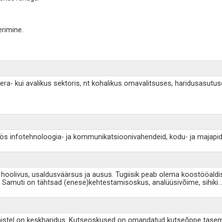
rimine.
ii era- kui avalikus sektoris, nt kohalikus omavalitsuses, haridusasut
öös infotehnoloogia- ja kommunikatsioonivahendeid, kodu- ja majapida
, hoolivus, usaldusväärsus ja ausus. Tugiisik peab olema koostööaldis
t. Samuti on tähtsad (enese)kehtestamisoskus, analüüsivõime, sihiki
..
erumistel on keskharidus. Kutseoskused on omandatud kutseõppe tasem