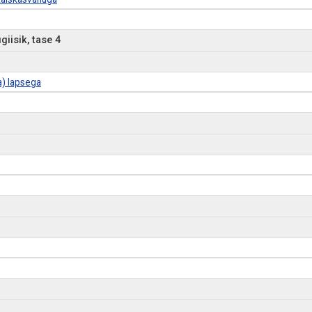
iisik, tase 4
a) lapsega