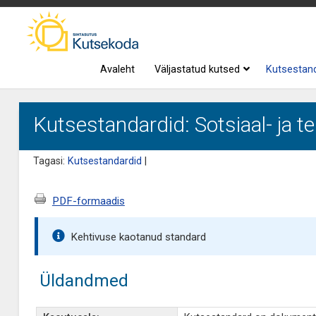
Avaleht
Väljastatud kutsed
Kutsestan
Kutsestandardid: Sotsiaal- ja te
Tagasi:
Kutsestandardid
|
PDF-formaadis
Kehtivuse kaotanud standard
Üldandmed