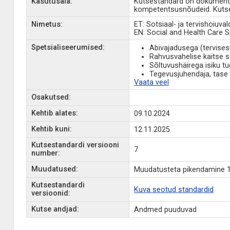
Kasutusala:
Kutsestandard on dokument, 
kompetentsusnõudeid. Kutse
Nimetus:
ET: Sotsiaal- ja tervishoiuva
EN: Social and Health Care Sp
Spetsialiseerumised:
Abivajadusega (tervisest
Rahvusvahelise kaitse sa
Sõltuvushäirega isiku tug
Tegevusjuhendaja, tase
Vaata veel
Osakutsed:
Kehtib alates:
09.10.2024
Kehtib kuni:
12.11.2025
Kutsestandardi versiooni
7
number:
Muudatused:
Muudatusteta pikendamine 1
Kutsestandardi
Kuva seotud standardid
versioonid:
Kutse andjad:
Andmed puuduvad