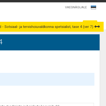
VAEGNÄGIJALE
Kutsenõukogud
Väljavõtted kutseregistrist
 - Sotsiaal- ja tervishoiuvaldkonna spetsialist, tase 4 (ver 7)
4