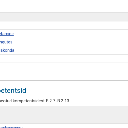
oetamine
ingutes
hiskonda
etentsid
seotud kompetentsidest B.2.7-B.2.13.
 täiskasvanuga