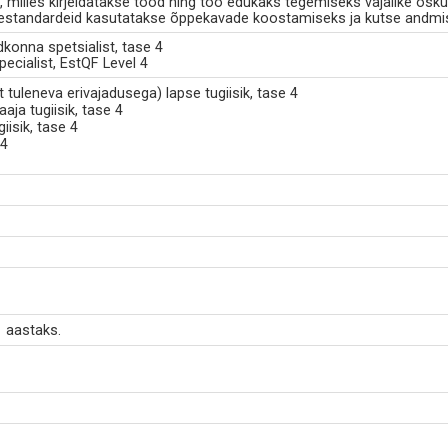
milles kirjeldatakse tööd ning töö edukaks tegemiseks vajalike osku
standardeid kasutatakse õppekavade koostamiseks ja kutse andmi
ldkonna spetsialist, tase 4
ecialist, EstQF Level 4
 tuleneva erivajadusega) lapse tugiisik, tase 4
aja tugiisik, tase 4
iisik, tase 4
 4
 aastaks.