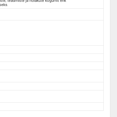
ste, teadmiste ja hoiakute kogumit ehk
seks.