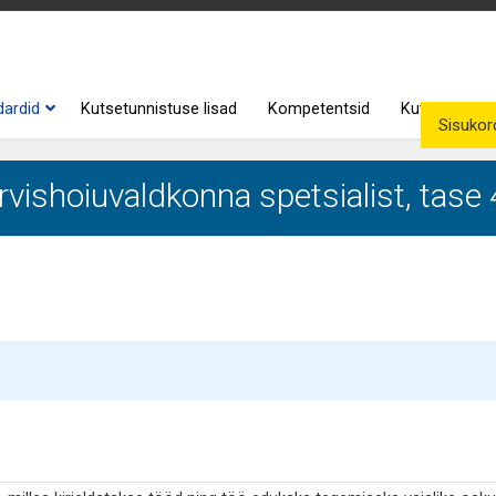
dardid
Kutsetunnistuse lisad
Kompetentsid
Kutse andjad
Sisukord
rvishoiuvaldkonna spetsialist, tase 