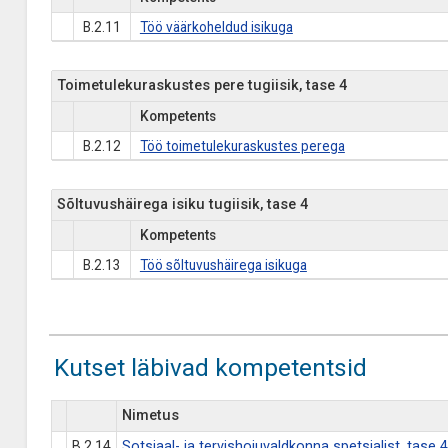
B.2.11
Töö väärkoheldud isikuga
Toimetulekuraskustes pere tugiisik, tase 4
Kompetents
B.2.12
Töö toimetulekuraskustes perega
Sõltuvushäirega isiku tugiisik, tase 4
Kompetents
B.2.13
Töö sõltuvushäirega isikuga
Kutset läbivad kompetentsid
Nimetus
B.2.14
Sotsiaal- ja tervishoiuvaldkonna spetsialist, tase