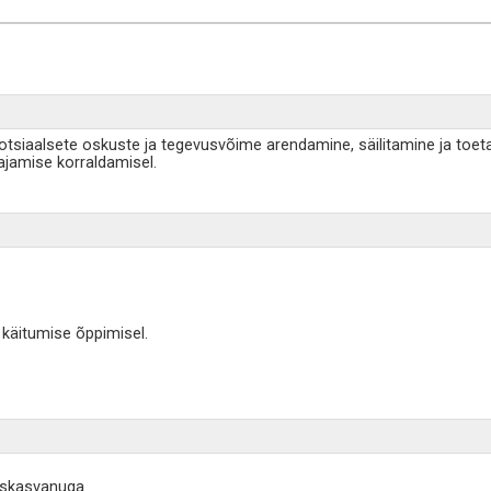
i sotsiaalsete oskuste ja tegevusvõime arendamine, säilitamine ja to
jamise korraldamisel.
 käitumise õppimisel.
äiskasvanuga