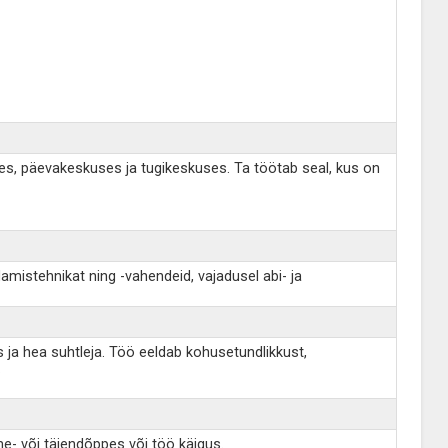
uses, päevakeskuses ja tugikeskuses. Ta töötab seal, kus on
mistehnikat ning -vahendeid, vajadusel abi- ja
 ja hea suhtleja. Töö eeldab kohusetundlikkust,
.
e- või täiendõppes või töö käigus.