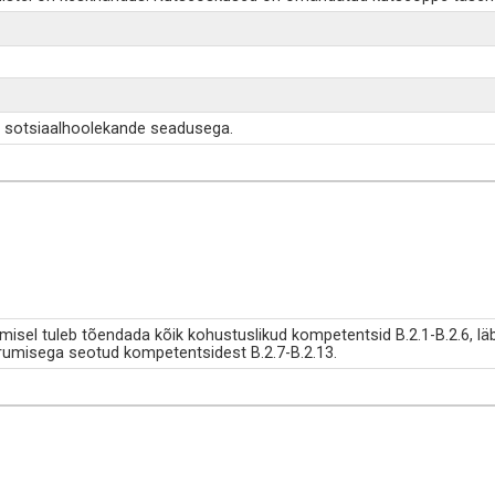
d sotsiaalhoolekande seadusega.
misel tuleb tõendada kõik kohustuslikud kompetentsid B.2.1-B.2.6, lä
erumisega seotud kompetentsidest B.2.7-B.2.13.