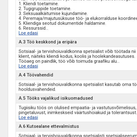
1. Kliendi toetamine.
2. Tugigruppide toetamine.
3. Seksuaalkäitumise kujundamine.
4. Peremaja/majutusüksuse töö- ja elukorralduse koordinee
5. Kliendiga seotud dokumentide haldamine.
6. Ressurssid
...
Loe edasi
A.3 Töö keskkond ja eripära
Sotsiaal- ja tervishoiuvaldkonna spetsialist võib töötada n
klient, näiteks kliendi kodus, koolis ja hoolekandeasutuses.
Tööaeg on paindlik, töö võib toimuda graafiku alu
...
Loe edasi
A.4 Töövahendid
Sotsiaal- ja tervishoiuvaldkonna spetsialist kasutab oma t
hooldusvahendeid.
A.5 Tööks vajalikud isikuomadused
Tugiisiku töös on olulised empaatia- ja vastutusvõimelisus
pingetaluvust, inimkeskseid väärtushoiakuid ja tolerantsus
Loe edasi
A.6 Kutsealane ettevalmistus
Sotsiaal- ja tervishoiuvaldkonna spetsialisti spetsialise