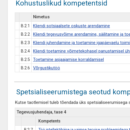
Kohustuslikud kompetentsid
Nimetus
B.2.1
Kliendi sotsiaalsete oskuste arendamine
B.2.2
Kliendi tegevusvõime arendamine, säilitamine ja t
B.2.3
Kliendi juhendamine ja toetamine igapäevaelu toim
B.2.4
Kliendi toetamine võimetekohasel panustamisel ü
B.2.5
Toetamine asjaajamise korraldamisel
B.2.6
Võrgustikutöö
Spetsialiseerumistega seotud komp
Kutse taotlemisel tuleb tõendada üks spetsialiseerumisega 
Tegevusjuhendaja, tase 4
Kompetents
B.2.7
Töö intellektihäire ja vaimse tervise probleemidega