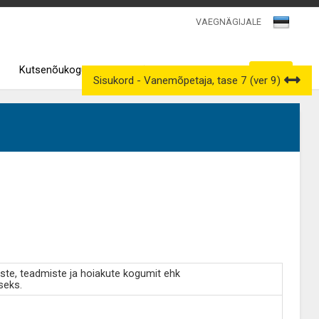
VAEGNÄGIJALE
Kutsenõukogud
Väljavõtted kutseregistrist
Sisukord - Vanemõpetaja, tase 7 (ver 9)
ste, teadmiste ja hoiakute kogumit ehk
seks.