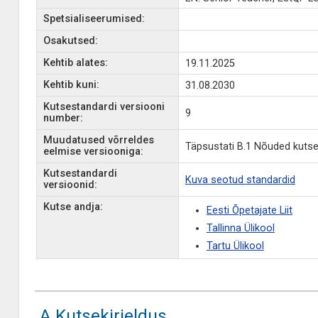
Spetsialiseerumised:
Osakutsed:
Kehtib alates:
19.11.2025
Kehtib kuni:
31.08.2030
Kutsestandardi versiooni
9
number:
Muudatused võrreldes
Täpsustati B.1 Nõuded kutse 
eelmise versiooniga:
Kutsestandardi
Kuva seotud standardid
versioonid:
Kutse andja:
Eesti Õpetajate Liit
Tallinna Ülikool
Tartu Ülikool
A Kutsekirjeldus