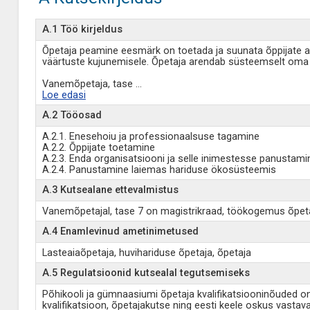
A.1 Töö kirjeldus
Õpetaja peamine eesmärk on toetada ja suunata õppijate ar
väärtuste kujunemisele. Õpetaja arendab süsteemselt oma 
Vanemõpetaja, tase
...
Loe edasi
A.2 Tööosad
A.2.1. Enesehoiu ja professionaalsuse tagamine
A.2.2. Õppijate toetamine
A.2.3. Enda organisatsiooni ja selle inimestesse panustami
A.2.4. Panustamine laiemas hariduse ökosüsteemis
A.3 Kutsealane ettevalmistus
Vanemõpetajal, tase 7 on magistrikraad, töökogemus õpetaj
A.4 Enamlevinud ametinimetused
Lasteaiaõpetaja, huvihariduse õpetaja, õpetaja
A.5 Regulatsioonid kutsealal tegutsemiseks
Põhikooli ja gümnaasiumi õpetaja kvalifikatsiooninõuded on
kvalifikatsioon, õpetajakutse ning eesti keele oskus vastava