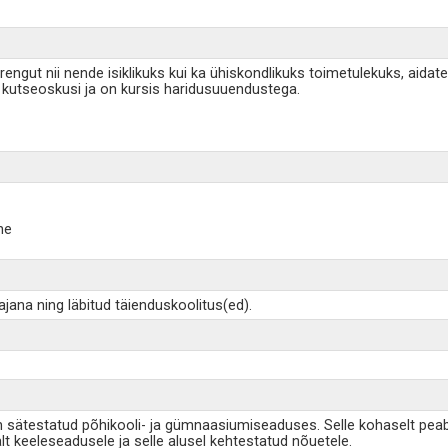
engut nii nende isiklikuks kui ka ühiskondlikuks toimetulekuks, aid
kutseoskusi ja on kursis haridusuuendustega.
ne
ana ning läbitud täienduskoolitus(ed).
 sätestatud põhikooli- ja gümnaasiumiseaduses. Selle kohaselt peab 
lt keeleseadusele ja selle alusel kehtestatud nõuetele.