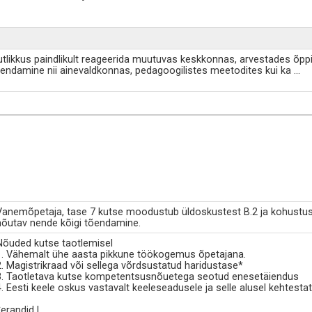
ikkus paindlikult reageerida muutuvas keskkonnas, arvestades õppija
endamine nii ainevaldkonnas, pedagoogilistes meetodites kui ka
...
Vanemõpetaja, tase 7 kutse moodustub üldoskustest B.2 ja kohustusl
nõutav nende kõigi tõendamine.
Nõuded kutse taotlemisel
1. Vähemalt ühe aasta pikkune töökogemus õpetajana.
2. Magistrikraad või sellega võrdsustatud haridustase*
3. Taotletava kutse kompetentsusnõuetega seotud enesetäiendus
4. Eesti keele oskus vastavalt keeleseadusele ja selle alusel kehtesta
*erandid l
...