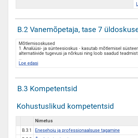
B.2 Vanemõpetaja, tase 7 üldoskus
Mõtlemisoskused
1. Analüüsi- ja sünteesioskus - kasutab mõtlemisel süsteem
alternatiivide tugevusi ja nõrkusi ning loob saadud teadmistes
...
Loe edasi
B.3 Kompetentsid
Kohustuslikud kompetentsid
Nimetus
B.3.1
Enesehoiu ja professionaalsuse tagamine