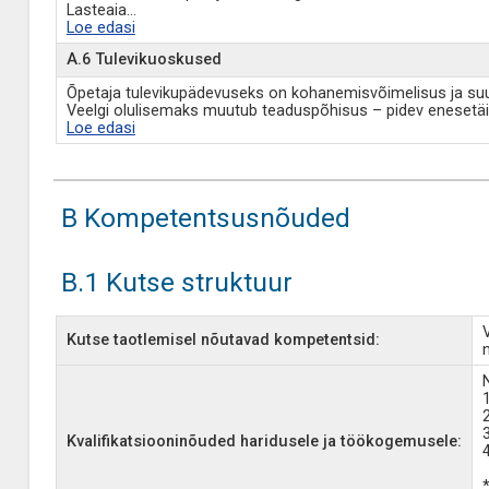
Lasteaia
...
Loe edasi
A.6 Tulevikuoskused
Õpetaja tulevikupädevuseks on kohanemisvõimelisus ja suutl
Veelgi olulisemaks muutub teaduspõhisus – pidev enesetäi
Loe edasi
B Kompetentsusnõuded
B.1 Kutse struktuur
Kutse taotlemisel nõutavad kompetentsid:
Kvalifikatsiooninõuded haridusele ja töökogemusele: