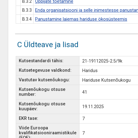
B.3.2
Õppijate toetamine
B.3.3
Enda organisatsiooni ja selle inimestesse panusta
B.3.4
Panustamine laiemas hariduse ökosüsteemis
C Üldteave ja lisad
Kutsestandardi tähis:
21-19112025-2.5/9k
Kutsetegevuse valdkond:
Haridus
Vastutav kutsenõukogu:
Hariduse Kutsenõukogu
Kutsenõukogu otsuse
41
number:
Kutsenõukogu otsuse
19.11.2025
kuupäev:
EKR tase:
7
Viide Euroopa
kvalifikatsiooniraamistikule
7
(EQF):