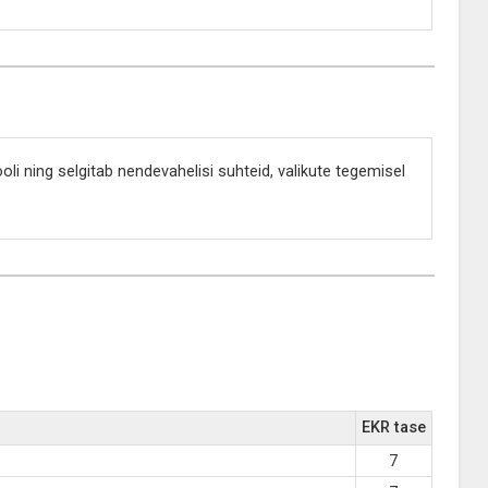
i ning selgitab nendevahelisi suhteid, valikute tegemisel
EKR tase
7