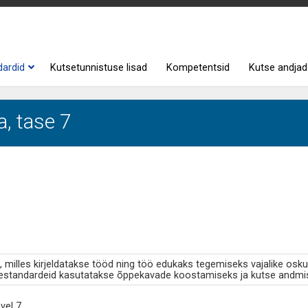
dardid
Kutsetunnistuse lisad
Kompetentsid
Kutse andjad
, tase 7
milles kirjeldatakse tööd ning töö edukaks tegemiseks vajalike osku
standardeid kasutatakse õppekavade koostamiseks ja kutse andmi
vel 7