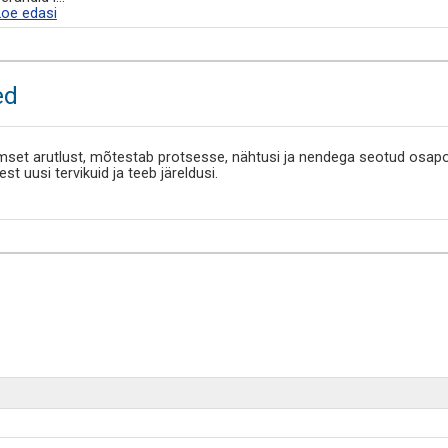
Loe edasi
ed
set arutlust, mõtestab protsesse, nähtusi ja nendega seotud osapool
t uusi tervikuid ja teeb järeldusi.