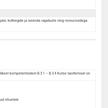
te, kolleegide ja iseenda vajaduste ning ressurssidega.
ikest kompetentsidest B.3.1 – B.3.4 Kutse taotlemisel on
tud nõuetele