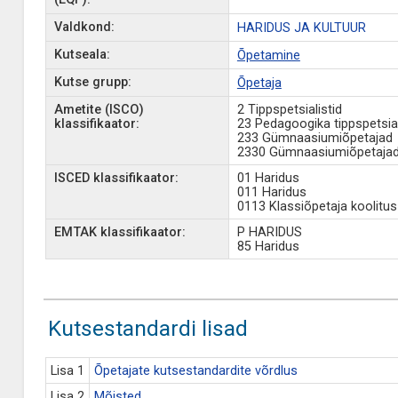
Valdkond:
HARIDUS JA KULTUUR
Kutseala:
Õpetamine
Kutse grupp:
Õpetaja
Ametite (ISCO)
2 Tippspetsialistid
klassifikaator:
23 Pedagoogika tippspetsial
233 Gümnaasiumiõpetajad
2330 Gümnaasiumiõpetaja
ISCED klassifikaator:
01 Haridus
011 Haridus
0113 Klassiõpetaja koolitus
EMTAK klassifikaator:
P HARIDUS
85 Haridus
Kutsestandardi lisad
Lisa 1
Õpetajate kutsestandardite võrdlus
Lisa 2
Mõisted