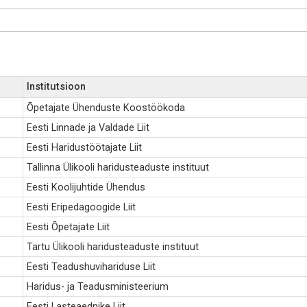
Institutsioon
Õpetajate Ühenduste Koostöökoda
Eesti Linnade ja Valdade Liit
Eesti Haridustöötajate Liit
Tallinna Ülikooli haridusteaduste instituut
Eesti Koolijuhtide Ühendus
Eesti Eripedagoogide Liit
Eesti Õpetajate Liit
Tartu Ülikooli haridusteaduste instituut
Eesti Teadushuvihariduse Liit
Haridus- ja Teadusministeerium
Eesti Lasteaednike Liit