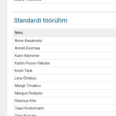
Standardi töörühm
Nimi
Anne Aasamets
Anneli Eesmaa
Karin Klemmer
Katrin Poom-Valickis
Kristi Tarik
Liina Õmblus
Margit Timakov
Margus Pedaste
Rasmus Kits
Taavi Kreitsmann
Tiina Kivisalu