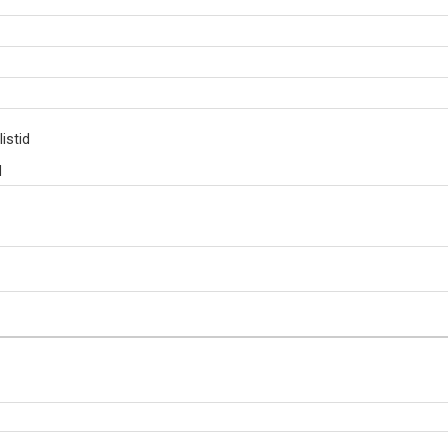
istid
d