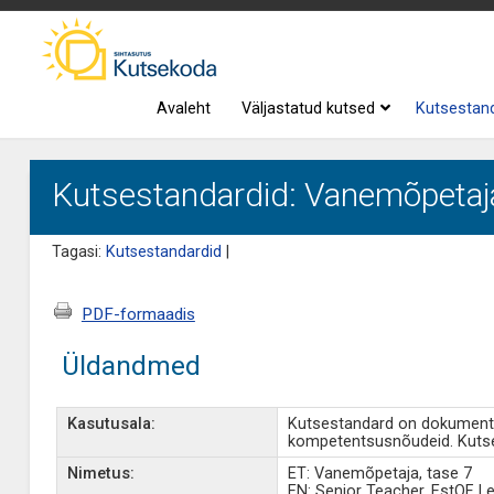
Avaleht
Väljastatud kutsed
Kutsestan
Kutsestandardid: Vanemõpetaja
Tagasi:
Kutsestandardid
|
PDF-formaadis
Üldandmed
Kasutusala:
Kutsestandard on dokument, 
kompetentsusnõudeid. Kutse
Nimetus:
ET: Vanemõpetaja, tase 7
EN: Senior Teacher, EstQF Le