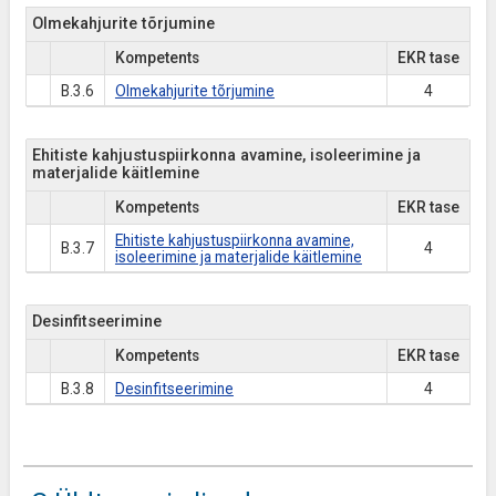
Olmekahjurite tõrjumine
Kompetents
EKR tase
B.3.6
Olmekahjurite tõrjumine
4
Ehitiste kahjustuspiirkonna avamine, isoleerimine ja
materjalide käitlemine
Kompetents
EKR tase
Ehitiste kahjustuspiirkonna avamine,
B.3.7
4
isoleerimine ja materjalide käitlemine
Desinfitseerimine
Kompetents
EKR tase
B.3.8
Desinfitseerimine
4