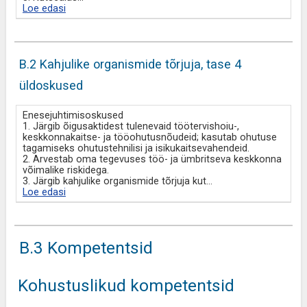
Loe edasi
B.2 Kahjulike organismide tõrjuja, tase 4
üldoskused
Enesejuhtimisoskused
1. Järgib õigusaktidest tulenevaid töötervishoiu-,
keskkonnakaitse- ja tööohutusnõudeid; kasutab ohutuse
tagamiseks ohutustehnilisi ja isikukaitsevahendeid.
2. Arvestab oma tegevuses töö- ja ümbritseva keskkonna
võimalike riskidega.
3. Järgib kahjulike organismide tõrjuja kut
...
Loe edasi
B.3 Kompetentsid
Kohustuslikud kompetentsid