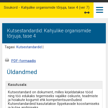
Sisukord - Kahjulike organismide tõrjuja, tase 4 (ver 7)
Kutsestandardid: Kahjulike organismide
tõrjuja, tase 4
Tagasi:
Kutsestandardid
|
PDF-formaadis
Üldandmed
Kasutusala:
Kutsestandard on dokument, milles kirjeldatakse tööd
ning töö edukaks tegemiseks vajalike oskuste, teadmiste
ja hoiakute kogumit ehk kompetentsusnõudeid.
Kutsestandardeid kasutatakse õppekavade koostamiseks
ja kutse andmiseks.