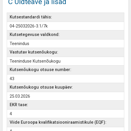
C Üldteave ja lisad
Kutsestandardi tähis:
04-25032026-3.1/7k
Kutsetegevuse valdkond:
Teenindus
Vastutav kutsenõukogu:
Teeninduse Kutsenõukogu
Kutsenõukogu otsuse number:
43
Kutsenõukogu otsuse kuupäev:
25.03.2026
EKR tase:
4
Viide Euroopa kvalifikatsiooniraamistikule (EQF):