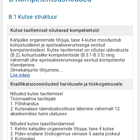
B.1 Kutse struktuur
Kutse taotlemisel nõutavad kompetentsid:
Kahjulike organismide tõrjuja, tase 4 kutse moodustub
kohustuslikest ja spetsialiseerumisega seotud
kompetentsidest. Kutse taotlemisel on nõutav üldoskuste
(B.2), kohustuslike kompetentside (B.3.1-B.3.5) ning
vähemalt ühe spetsialiseerumisega seotud kompetentsi
tõendamine:
Olmekahjurite tõrjumine,
...
Loe edasi
Kvalifikatsiooninõuded haridusele ja töökogemusele:
Nõuded kutse taotlemisel
Töömaailma taotlejale
1. Põhiharidus
2. Kutsealase täienduskoolituse läbimine vähemalt 12
akadeemilise tunni ulatuses
Nõuded kutse taastõendamisel
1. Kehtiv kahjulike organismide tõrjuja, tase 4 kutse
2. Pidev erialane töökogemus viimase 5 aasta jooksul
3. Kutsealas
...