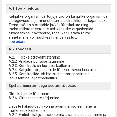
A.1 Töö kirjeldus
Kahjulike organismide tõrjuja töö on kahjulike organismide
elutegevuse ohjamine ohutuma elukeskkonna tagamiseks.
Tema töö on biotsiidide ja/või füüsikaliste ning
mehaaniliste meetodite abil kahjulike organismide
tuvastamine, hävitamine, tõrje, kahjustava toime
ennetamine või muul viisil nende vastu
...
Loe edasi
A.2 Tööosad
A.2.1. Tööks ettevalmistamine
A.2.2. Pindade puhtuse tagamine
A.2.3. Kemikaali, sh biotsiidi käitlemine
A.2.4. Kahjulike organismide tõrjeprotsessi läbiviimine
A.2.5. Kemikaalide, sh biotsiidide transportimine,
ladustamine ja jäätmekäitlus
Spetsialiseerumisega seotud tööosad
Olmekahjurite tõrjumine
A.2.6. Olmekahjurite tõrjumine
Ehitiste kahjustuspiirkonna avamine, isoleerimine ja
materjalide käitlemine
A.2.7. Ehitiste kahjustuspiirkonna avamine, isoleerimine ja