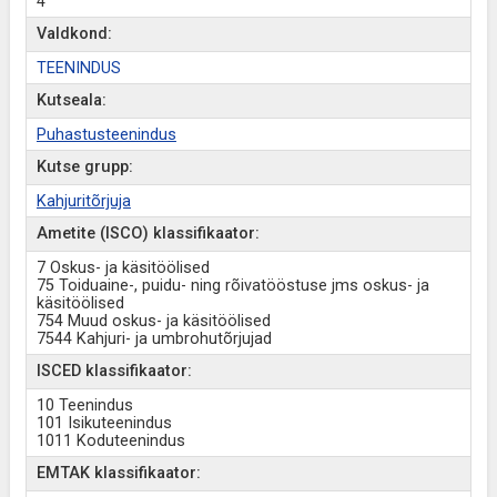
4
Valdkond:
TEENINDUS
Kutseala:
Puhastusteenindus
Kutse grupp:
Kahjuritõrjuja
Ametite (ISCO) klassifikaator:
7 Oskus- ja käsitöölised
75 Toiduaine-, puidu- ning rõivatööstuse jms oskus- ja
käsitöölised
754 Muud oskus- ja käsitöölised
7544 Kahjuri- ja umbrohutõrjujad
ISCED klassifikaator:
10 Teenindus
101 Isikuteenindus
1011 Koduteenindus
EMTAK klassifikaator: