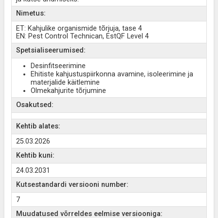
Nimetus:
ET: Kahjulike organismide tõrjuja, tase 4
EN: Pest Control Technican, EstQF Level 4
Spetsialiseerumised:
Desinfitseerimine
Ehitiste kahjustuspiirkonna avamine, isoleerimine ja
materjalide käitlemine
Olmekahjurite tõrjumine
Osakutsed:
Kehtib alates:
25.03.2026
Kehtib kuni:
24.03.2031
Kutsestandardi versiooni number:
7
Muudatused võrreldes eelmise versiooniga: