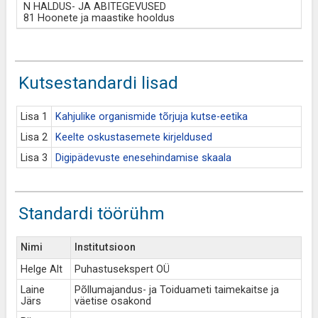
N HALDUS- JA ABITEGEVUSED
81 Hoonete ja maastike hooldus
Kutsestandardi lisad
Lisa 1
Kahjulike organismide tõrjuja kutse-eetika
Lisa 2
Keelte oskustasemete kirjeldused
Lisa 3
Digipädevuste enesehindamise skaala
Standardi töörühm
Nimi
Institutsioon
Helge Alt
Puhastusekspert OÜ
Laine
Põllumajandus- ja Toiduameti taimekaitse ja
Järs
väetise osakond