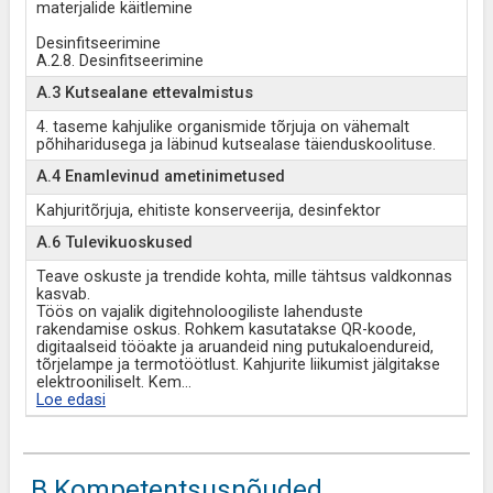
materjalide käitlemine
Desinfitseerimine
A.2.8. Desinfitseerimine
A.3 Kutsealane ettevalmistus
4. taseme kahjulike organismide tõrjuja on vähemalt
põhiharidusega ja läbinud kutsealase täienduskoolituse.
A.4 Enamlevinud ametinimetused
Kahjuritõrjuja, ehitiste konserveerija, desinfektor
A.6 Tulevikuoskused
Teave oskuste ja trendide kohta, mille tähtsus valdkonnas
kasvab.
Töös on vajalik digitehnoloogiliste lahenduste
rakendamise oskus. Rohkem kasutatakse QR-koode,
digitaalseid tööakte ja aruandeid ning putukaloendureid,
tõrjelampe ja termotöötlust. Kahjurite liikumist jälgitakse
elektrooniliselt. Kem
...
Loe edasi
B Kompetentsusnõuded