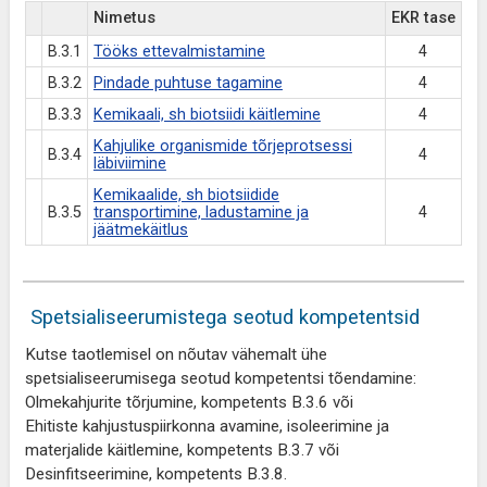
Nimetus
EKR tase
B.3.1
Tööks ettevalmistamine
4
B.3.2
Pindade puhtuse tagamine
4
B.3.3
Kemikaali, sh biotsiidi käitlemine
4
Kahjulike organismide tõrjeprotsessi
B.3.4
4
läbiviimine
Kemikaalide, sh biotsiidide
B.3.5
transportimine, ladustamine ja
4
jäätmekäitlus
Spetsialiseerumistega seotud kompetentsid
Kutse taotlemisel on nõutav vähemalt ühe
spetsialiseerumisega seotud kompetentsi tõendamine:
Olmekahjurite tõrjumine, kompetents B.3.6 või
Ehitiste kahjustuspiirkonna avamine, isoleerimine ja
materjalide käitlemine, kompetents B.3.7 või
Desinfitseerimine, kompetents B.3.8.