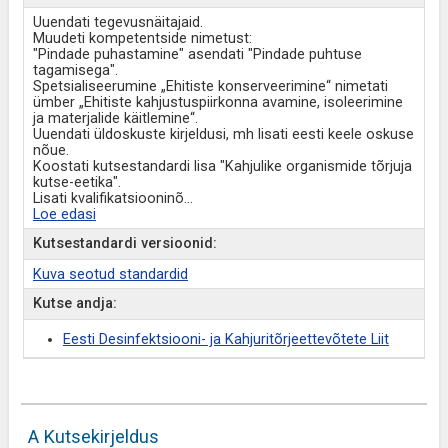
Uuendati tegevusnäitajaid.
Muudeti kompetentside nimetust:
"Pindade puhastamine" asendati "Pindade puhtuse
tagamisega".
Spetsialiseerumine „Ehitiste konserveerimine“ nimetati
ümber „Ehitiste kahjustuspiirkonna avamine, isoleerimine
ja materjalide käitlemine“.
Uuendati üldoskuste kirjeldusi, mh lisati eesti keele oskuse
nõue.
Koostati kutsestandardi lisa "Kahjulike organismide tõrjuja
kutse-eetika".
Lisati kvalifikatsiooninõ
...
Loe edasi
Kutsestandardi versioonid:
Kuva seotud standardid
Kutse andja:
Eesti Desinfektsiooni- ja Kahjuritõrjeettevõtete Liit
A Kutsekirjeldus