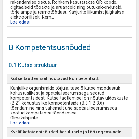
rakendamise oskus. Rohkem kasutatakse QR-koode,
digitaalseid tööakte ja aruandeid ning putukaloendureid,
tõrjelampe ja termotöötlust. Kahjurite liikumist jälgitakse
elektrooniliselt. Kem
...
Loe edasi
B Kompetentsusnõuded
B.1 Kutse struktuur
Kutse taotlemisel nõutavad kompetentsid:
Kahjulike organismide tõrjuja, tase 5 kutse moodustub
kohustuslikest ja spetsialiseerumisega seotud
kompetentsidest. Kutse taotlemisel on nõutav üldoskuste
(B.2), kohustuslike kompetentside (B.3.1-B.3.6)
tõendamine ning vähemalt ühe spetsialiseerumisega
seotud kompetentsi tõendamine:
Olmekahjurite
...
Loe edasi
Kvalifikatsiooninõuded haridusele ja töökogemusele: