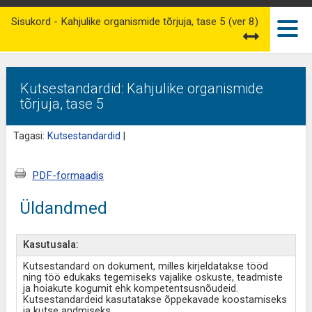
Sisukord - Kahjulike organismide tõrjuja, tase 5 (ver 8)
Kutsestandardid: Kahjulike organismide
tõrjuja, tase 5
Tagasi:
Kutsestandardid
|
PDF-formaadis
Üldandmed
Kasutusala:
Kutsestandard on dokument, milles kirjeldatakse tööd
ning töö edukaks tegemiseks vajalike oskuste, teadmiste
ja hoiakute kogumit ehk kompetentsusnõudeid.
Kutsestandardeid kasutatakse õppekavade koostamiseks
ja kutse andmiseks.