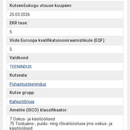
Kutsenõukogu otsuse kuupäev:
25.03.2026
EKR tase:
5
Viide Euroopa kvalifikatsiooniraamistikule (EQF):
5
Valdkond:
TEENINDUS
Kutseala:
Puhastusteenindus
Kutse grupp:
Kahjuritõrjuja
Ametite (ISCO) klassifikaator:
7 Oskus- ja käsitöölised
75 Toiduaine-, puidu- ning rõivatööstuse jms oskus- ja
käsitöölised