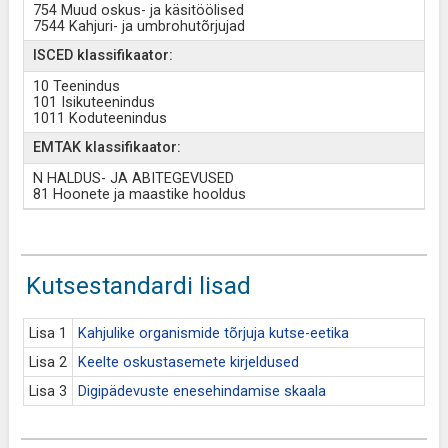
754 Muud oskus- ja käsitöölised
7544 Kahjuri- ja umbrohutõrjujad
ISCED klassifikaator:
10 Teenindus
101 Isikuteenindus
1011 Koduteenindus
EMTAK klassifikaator:
N HALDUS- JA ABITEGEVUSED
81 Hoonete ja maastike hooldus
Kutsestandardi lisad
Lisa 1
Kahjulike organismide tõrjuja kutse-eetika
Lisa 2
Keelte oskustasemete kirjeldused
Lisa 3
Digipädevuste enesehindamise skaala