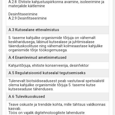
A.2.8. Ehitiste kahjustuspiirkonna avamine, isoleerimine ja
materjalide käitlemine
Desinfitseerimine
A.2.9 Desinfitseerimine
A.3 Kutsealane ettevalmistus
5. taseme kahjulike organismide tõrjuja on vähemalt
keskharidusega, läbinud kutsealase ja juhtimisalase
täienduskoolituse ning vähemalt kolmeaastase kahjulike
organismide tõrje töökogemusega.
A.4 Enamlevinud ametinimetused
Kahjuritõrjuja, ehitiste konserveerija, desinfektor
A.5 Regulatsioonid kutsealal tegutsemiseks
Tulenevalt biotsiidiseadusest peab vastutaval spetsialistil
olema kahjulike organismide tõrjuja 5. taseme kutse
kutseseaduse tähenduses.
A.6 Tulevikuoskused
Teave oskuste ja trendide kohta, mille tähtsus valdkonnas
kasvab.
Töös on vajalik digitehnoloogiliste lahenduste