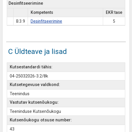
Desinfitseerimine
Kompetents
EKR tase
B.3.9
Desinfitseerimine
5
C Üldteave ja lisad
Kutsestandardi tähis:
04-25032026-3.2/8k
Kutsetegevuse valdkond:
Teenindus
Vastutav kutsenõukogu:
Teeninduse Kutsenõukogu
Kutsenõukogu otsuse number:
43