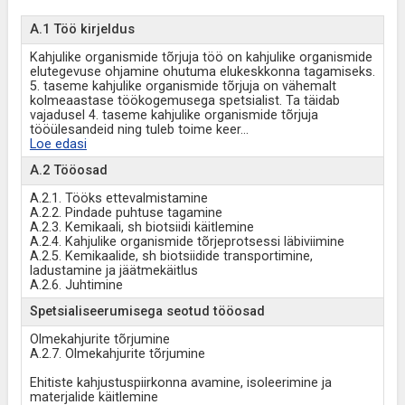
A.1 Töö kirjeldus
Kahjulike organismide tõrjuja töö on kahjulike organismide
elutegevuse ohjamine ohutuma elukeskkonna tagamiseks.
5. taseme kahjulike organismide tõrjuja on vähemalt
kolmeaastase töökogemusega spetsialist. Ta täidab
vajadusel 4. taseme kahjulike organismide tõrjuja
tööülesandeid ning tuleb toime keer
...
Loe edasi
A.2 Tööosad
A.2.1. Tööks ettevalmistamine
A.2.2. Pindade puhtuse tagamine
A.2.3. Kemikaali, sh biotsiidi käitlemine
A.2.4. Kahjulike organismide tõrjeprotsessi läbiviimine
A.2.5. Kemikaalide, sh biotsiidide transportimine,
ladustamine ja jäätmekäitlus
A.2.6. Juhtimine
Spetsialiseerumisega seotud tööosad
Olmekahjurite tõrjumine
A.2.7. Olmekahjurite tõrjumine
Ehitiste kahjustuspiirkonna avamine, isoleerimine ja
materjalide käitlemine