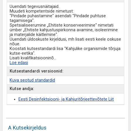
Uuendati tegevusnäitajaid.
Muudeti kompetentside nimetust:
"Pindade puhastamine" asendati "Pindade puhtuse
tagamisega".
Spetsialiseerumine „Ehitiste konserveerimine“ nimetati
ümber „Ehitiste kahjustuspiirkonna avamine, isoleerimine
ja materjalide käitlemine“.
Uuendati üldoskuste kirjeldusi, mh lisati eesti keele oskuse
nõue.
Koostati kutsestandardi lisa "Kahjulike organismide tõrjuja
kutse-eetika".
Lisati kvalifikatsiooninõ
...
Loe edasi
Kutsestandardi versioonid:
Kuva seotud standardid
Kutse andja:
Eesti Desinfektsiooni- ja Kahjuritõrjeettevõtete Liit
A Kutsekirjeldus