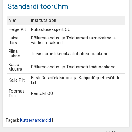
Standardi töörühm
Nimi
Institutsioon
Helge Alt
Puhastusekspert OÜ
Laine
Põllumajandus- ja Toiduameti taimekaitse ja
Järs
väetise osakond
Riina
Terviseameti kemikaaliohutuse osakond
Lahne
Kaisa
Põllumajandus- ja Toiduameti toiduosakond
Muutra
Eesti Desinfektsiooni- ja Kahjuritõrjeettevõtete
Kalle Pilt
Liit
Toomas
Rentokil OÜ
Trei
Tagasi:
Kutsestandardid
|