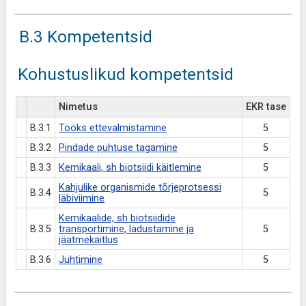
B.3 Kompetentsid
Kohustuslikud kompetentsid
Nimetus
EKR tase
B.3.1
Tööks ettevalmistamine
5
B.3.2
Pindade puhtuse tagamine
5
B.3.3
Kemikaali, sh biotsiidi käitlemine
5
Kahjulike organismide tõrjeprotsessi
B.3.4
5
läbiviimine
Kemikaalide, sh biotsiidide
B.3.5
transportimine, ladustamine ja
5
jäätmekäitlus
B.3.6
Juhtimine
5