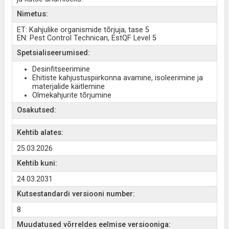
Nimetus:
ET: Kahjulike organismide tõrjuja, tase 5
EN: Pest Control Technican, EstQF Level 5
Spetsialiseerumised:
Desinfitseerimine
Ehitiste kahjustuspiirkonna avamine, isoleerimine ja
materjalide käitlemine
Olmekahjurite tõrjumine
Osakutsed:
Kehtib alates:
25.03.2026
Kehtib kuni:
24.03.2031
Kutsestandardi versiooni number:
8
Muudatused võrreldes eelmise versiooniga: