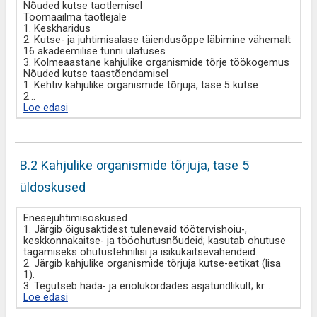
Nõuded kutse taotlemisel
Töömaailma taotlejale
1. Keskharidus
2. Kutse- ja juhtimisalase täiendusõppe läbimine vähemalt
16 akadeemilise tunni ulatuses
3. Kolmeaastane kahjulike organismide tõrje töökogemus
Nõuded kutse taastõendamisel
1. Kehtiv kahjulike organismide tõrjuja, tase 5 kutse
2
...
Loe edasi
B.2 Kahjulike organismide tõrjuja, tase 5
üldoskused
Enesejuhtimisoskused
1. Järgib õigusaktidest tulenevaid töötervishoiu-,
keskkonnakaitse- ja tööohutusnõudeid; kasutab ohutuse
tagamiseks ohutustehnilisi ja isikukaitsevahendeid.
2. Järgib kahjulike organismide tõrjuja kutse-eetikat (lisa
1).
3. Tegutseb häda- ja eriolukordades asjatundlikult; kr
...
Loe edasi