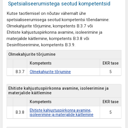
Spetsialiseerumistega seotud kompetentsid
Kutse taotlemisel on nõutav vähemalt ühe
spetsialiseerumisega seotud kompetentsi tõendamine:
Olmekahjurite tõrjumine, kompetents B.3.7 või
Ehitiste kahjustuspiirkonna avamine, isoleerimine ja
materjalide käitlemine, kompetents B.3.8 või
Desinfitseerimine, kompetents B.3.9.
Olmekahjurite tõrjumine
Kompetents
EKR tase
B.3.7
Olmekahjurite tõrjumine
5
Ehitiste kahjustuspiirkonna avamine, isoleerimine ja
materjalide käitlemine
Kompetents
EKR tase
Ehitiste kahjustuspiirkonna avamine,
B.3.8
5
isoleerimine ja materjalide käitlemine