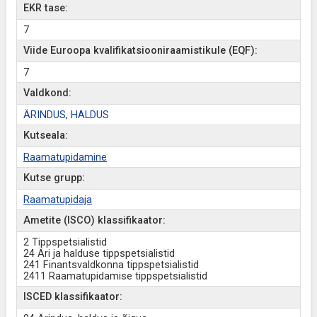
EKR tase:
7
Viide Euroopa kvalifikatsiooniraamistikule (EQF):
7
Valdkond:
ÄRINDUS, HALDUS
Kutseala:
Raamatupidamine
Kutse grupp:
Raamatupidaja
Ametite (ISCO) klassifikaator:
2 Tippspetsialistid
24 Äri ja halduse tippspetsialistid
241 Finantsvaldkonna tippspetsialistid
2411 Raamatupidamise tippspetsialistid
ISCED klassifikaator: