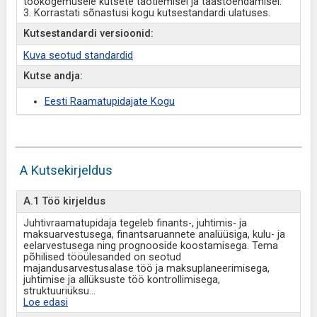
töökogemusele kutsete taotlemisel ja taastõendamisel.
3. Korrastati sõnastusi kogu kutsestandardi ulatuses.
Kutsestandardi versioonid:
Kuva seotud standardid
Kutse andja:
Eesti Raamatupidajate Kogu
A Kutsekirjeldus
A.1 Töö kirjeldus
Juhtivraamatupidaja tegeleb finants-, juhtimis- ja
maksuarvestusega, finantsaruannete analüüsiga, kulu- ja
eelarvestusega ning prognooside koostamisega. Tema
põhilised tööülesanded on seotud
majandusarvestusalase töö ja maksuplaneerimisega,
juhtimise ja allüksuste töö kontrollimisega,
struktuuriüksu
...
Loe edasi