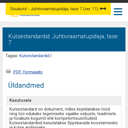
Sisukord - Juhtivraamatupidaja, tase 7 (ver 11)
Kutsestandardid: Juhtivraamatupidaja, tase
7
Tagasi:
Kutsestandardid
|
PDF-formaadis
Üldandmed
Kasutusala:
Kutsestandard on dokument, milles kirjeldatakse tööd
ning töö edukaks tegemiseks vajalike oskuste, teadmiste
ja hoiakute kogumit ehk kompetentsusnõudeid.
Kutsestandardeid kasutatakse õppekavade koostamiseks
ja kutse andmiseks.