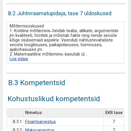
B.2 Juhtivraamatupidaja, tase 7 üldoskused
Mõtlemisoskused
1. Kriitiline mõtlemine ̶ hindab teabe, allikate, argumentide
jm kvaliteeti, töötleb ja mõistab fakte ning nende seoste
kõige olulisemaid aspekte. Veendub nähtustevaheliste
seoste loogilisuses, paikapidavuses, toimivuses,
ajakohasuses jm.
2. Matemaatiline mõtlemine ̶ kasutab ül
...
Loe edasi
B.3 Kompetentsid
Kohustuslikud kompetentsid
Nimetus
EKR tase
B.3.1
Finantsarvestus
7
B.3.2
Maksuarvestus
7