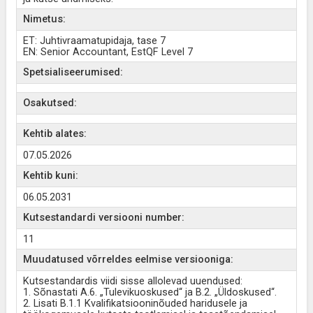
Nimetus:
ET: Juhtivraamatupidaja, tase 7
EN: Senior Accountant, EstQF Level 7
Spetsialiseerumised:
Osakutsed:
Kehtib alates:
07.05.2026
Kehtib kuni:
06.05.2031
Kutsestandardi versiooni number:
11
Muudatused võrreldes eelmise versiooniga:
Kutsestandardis viidi sisse allolevad uuendused:
1. Sõnastati A.6. „Tulevikuoskused“ ja B.2. „Üldoskused“.
2. Lisati B.1.1 Kvalifikatsiooninõuded haridusele ja