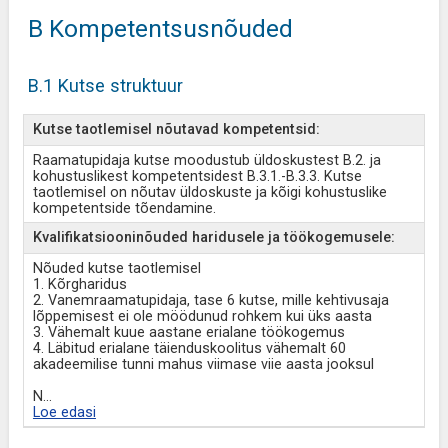
B Kompetentsusnõuded
B.1 Kutse struktuur
Kutse taotlemisel nõutavad kompetentsid:
Raamatupidaja kutse moodustub üldoskustest B.2. ja
kohustuslikest kompetentsidest B.3.1.-B.3.3. Kutse
taotlemisel on nõutav üldoskuste ja kõigi kohustuslike
kompetentside tõendamine.
Kvalifikatsiooninõuded haridusele ja töökogemusele:
Nõuded kutse taotlemisel
1. Kõrgharidus
2. Vanemraamatupidaja, tase 6 kutse, mille kehtivusaja
lõppemisest ei ole möödunud rohkem kui üks aasta
3. Vähemalt kuue aastane erialane töökogemus
4. Läbitud erialane täienduskoolitus vähemalt 60
akadeemilise tunni mahus viimase viie aasta jooksul
N
...
Loe edasi