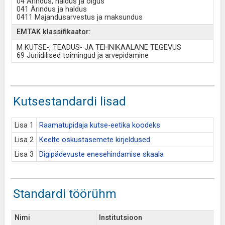
04 Ärindus, haldus ja õigus
041 Ärindus ja haldus
0411 Majandusarvestus ja maksundus
EMTAK klassifikaator:
M KUTSE-, TEADUS- JA TEHNIKAALANE TEGEVUS
69 Juriidilised toimingud ja arvepidamine
Kutsestandardi lisad
Lisa 1
Raamatupidaja kutse-eetika koodeks
Lisa 2
Keelte oskustasemete kirjeldused
Lisa 3
Digipädevuste enesehindamise skaala
Standardi töörühm
Nimi
Institutsioon