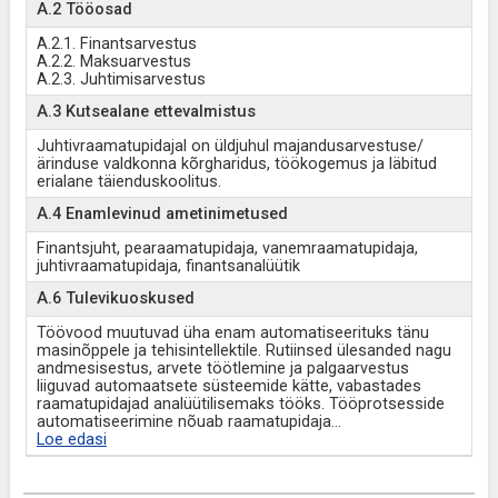
A.2 Tööosad
A.2.1. Finantsarvestus
A.2.2. Maksuarvestus
A.2.3. Juhtimisarvestus
A.3 Kutsealane ettevalmistus
Juhtivraamatupidajal on üldjuhul majandusarvestuse/
ärinduse valdkonna kõrgharidus, töökogemus ja läbitud
erialane täienduskoolitus.
A.4 Enamlevinud ametinimetused
Finantsjuht, pearaamatupidaja, vanemraamatupidaja,
juhtivraamatupidaja, finantsanalüütik
A.6 Tulevikuoskused
Töövood muutuvad üha enam automatiseerituks tänu
masinõppele ja tehisintellektile. Rutiinsed ülesanded nagu
andmesisestus, arvete töötlemine ja palgaarvestus
liiguvad automaatsete süsteemide kätte, vabastades
raamatupidajad analüütilisemaks tööks. Tööprotsesside
automatiseerimine nõuab raamatupidaja
...
Loe edasi