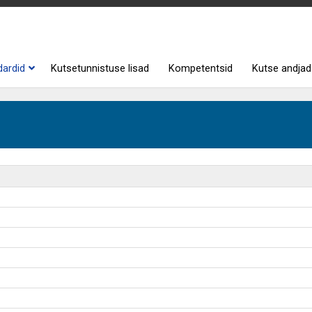
dardid
Kutsetunnistuse lisad
Kompetentsid
Kutse andjad