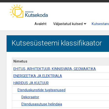
Avaleht
Väljastatud kutsed
Kutsestan
Kutsesüsteemi klassifikaator
Nimetus
EHITUS, ARHITEKTUUR, KINNISVARA, GEOMAATIKA
ENERGEETIKA JA ELEKTRIALA
HARIDUS JA KULTUUR
Etenduskunstide tugiteenused
Dekoraator
Etendusasutuse helindaja