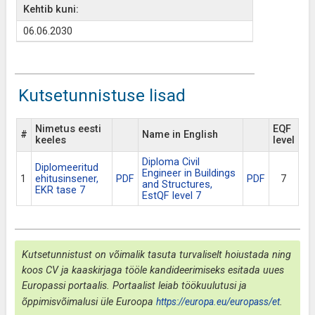
Kehtib kuni:
06.06.2030
Kutsetunnistuse lisad
Nimetus eesti
EQF
#
Name in English
keeles
level
Diploma Civil
Diplomeeritud
Engineer in Buildings
1
ehitusinsener,
PDF
PDF
7
and Structures,
EKR tase 7
EstQF level 7
Kutsetunnistust on võimalik tasuta turvaliselt hoiustada ning
koos CV ja kaaskirjaga tööle kandideerimiseks esitada uues
Europassi portaalis. Portaalist leiab töökuulutusi ja
õppimisvõimalusi üle Euroopa
https://europa.eu/europass/et
.