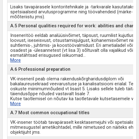
Lisaks tavapärasele kontoritehnikale ja -tarkvarale kasutatakse
spetsiaalseid arvutusprogramme ning töövahendeid (märke- ja
mõõteriistu jms).
A.5 Personal qualities required for work: abilities and charac
Inseneritöö eeldab analüüsivõimet, täpsust, ruumilist kujutlusvõ
loovust, iseseisvust, otsustamisjulgust, kohanemisvõimet ning
suhtlemis-, juhtimis- ja koostöövalmidust. Eri ametialadel võiva
osadest ja -ülesannetest (vt lisa 3) sõltuvalt olla vajalikud või
esmatähtsad erisugused isikuomad
...
More
A.6 Professional preparation
VK-inseneril peab olema rakenduskõrgharidusdiplom või
bakalaureusekraad veevarustuse ja kanalisatsiooni erialal. Tead
oskuste miinimumnõudeid vt lisast 5. Lisaks sellele tuleb täita
täiendusõppe nõuded vastavalt lisale 7.
Kutse taotlemisel on nõutav ka taotletavale kutsetasemele vast
More
A.7 Most common occupational titles
VK-insener töötab tavapäraselt kesktasemejuhi või spetsialisti
mitmesugustel ametikohtadel, mille nimetused on näiteks ehitus
objektijuht jms.