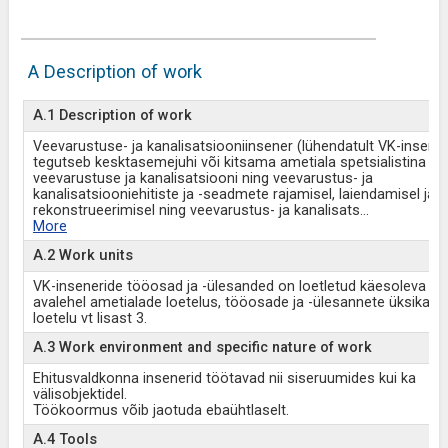
A Description of work
A.1 Description of work
Veevarustuse- ja kanalisatsiooniinsener (lühendatult VK-insener
tegutseb kesktasemejuhi või kitsama ametiala spetsialistina h
veevarustuse ja kanalisatsiooni ning veevarustus- ja
kanalisatsiooniehitiste ja -seadmete rajamisel, laiendamisel ja
rekonstrueerimisel ning veevarustus- ja kanalisats
...
More
A.2 Work units
VK-inseneride tööosad ja -ülesanded on loetletud käesoleva st
avalehel ametialade loetelus, tööosade ja -ülesannete üksikasja
loetelu vt lisast 3.
A.3 Work environment and specific nature of work
Ehitusvaldkonna insenerid töötavad nii siseruumides kui ka
välisobjektidel.
Töökoormus võib jaotuda ebaühtlaselt.
A.4 Tools