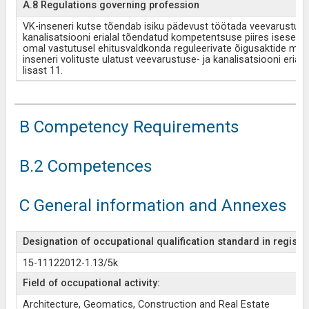
A.8 Regulations governing profession
VK-inseneri kutse tõendab isiku pädevust töötada veevarustuse
kanalisatsiooni erialal tõendatud kompetentsuse piires iseseisva
omal vastutusel ehitusvaldkonda reguleerivate õigusaktide mõi
inseneri volituste ulatust veevarustuse- ja kanalisatsiooni erialal
lisast 11.
B Competency Requirements
B.2 Competences
C General information and Annexes
Designation of occupational qualification standard in register
15-11122012-1.13/5k
Field of occupational activity:
Architecture, Geomatics, Construction and Real Estate