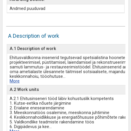
Andmed puuduvad
A Description of work
A.1 Description of work
Ehitusvaldkonna insenerid tegutsevad spetsialistina hoonete ja 
projekteerimisel, püstitamisel, laiendamisel ja rekonstrueerimise
samuti lammutus- ja restaureerimistöödel. Ehitusinsenerid arv
oma ametialaste ülesannete täitmisel sotsiaalsete, majanduslik
keskkonnahoiu, tööohutuse
...
More
A.2 Work units
A.2.1 Ehitusinseneri tööd läbiv kohustuslik kompetents
1. Kutse-eetika nõuete järgimine
2. Erialane enesearendamine
3. Meeskonnatöös osalemine, meeskonna juhtimine
4. Keskkonnahoidlikkuse ja energiatõhususe põhimõtete raken
5. Valdkondlike teadmiste rakendamine töös
6. Digipädevus ja kee
...