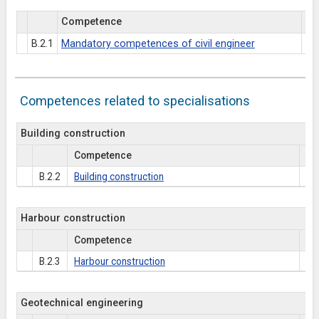
Competence
Es
B.2.1
Mandatory competences of civil engineer
Competences related to specialisations
Building construction
Competence
Es
B.2.2
Building construction
Harbour construction
Competence
Es
B.2.3
Harbour construction
Geotechnical engineering