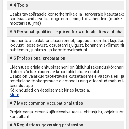
A.4 Tools
Lisaks tavapärasele kontoritehnikale ja -tarkvarale kasutatakse
spetsiaalseid arvutusprogramme ning töövahendeid (märke- ja
mõõteriistu jms).
A.5 Personal qualities required for work: abilities and charac
Inseneritöö eeldab analüüsivõimet, täpsust, ruumilist kujutlusvõ
loovust, iseseisvust, otsustamisjulgust, kohanemisvõimet ning
suhtlemis-, juhtimis- ja koostöövalmidust.
A.6 Professional preparation
Üldehituse eriala ehitusinseneril on üldjuhul rakenduskõrgharidu
diplom või bakalaureuse kraad üldehituse erialal.
Lisaks on vajalikud taotletavale kutsetasemele vastava eri- ja
ametialase töökogemuse olemasolu ning etteantud mahus läbi
täiendusõpe.
Kõik nõuded on detailsemalt kirjas kutse a
...
More
A.7 Most common occupational titles
Projekteerija, omanikujärelevalve tegija, ehitusjuht, objektijuht,
konsultant.
A.8 Regulations governing profession