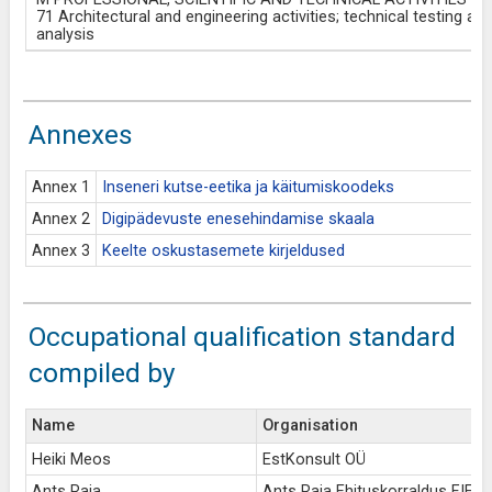
71 Architectural and engineering activities; technical testing an
analysis
Annexes
Annex 1
Inseneri kutse-eetika ja käitumiskoodeks
Annex 2
Digipädevuste enesehindamise skaala
Annex 3
Keelte oskustasemete kirjeldused
Occupational qualification standard
compiled by
Name
Organisation
Heiki Meos
EstKonsult OÜ
Ants Raja
Ants Raja Ehituskorraldus FIE