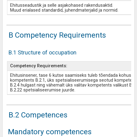
Ehitusseadustik ja selle asjakohased rakendusaktid.
Muud erialased standardid, juhendmaterjalid ja normid.
B Competency Requirements
B.1 Structure of occupation
Competency Requirements:
Ehitusinsener, tase 6 kutse saamiseks tuleb tõendada kohustus
kompetents B.2.1, üks spetsialiseerumisega seotud kompetents
B.2.4 hulgast ning vähemalt üks valitav kompetents valikust B.2.
B.2.22 spetsialiseerumise juurde.
B.2 Competences
Mandatory competences