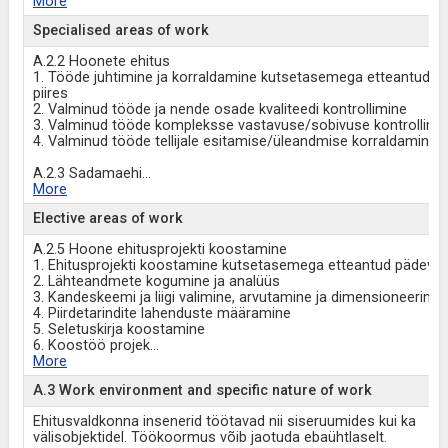
More
Specialised areas of work
A.2.2 Hoonete ehitus
1. Tööde juhtimine ja korraldamine kutsetasemega etteantud 
piires
2. Valminud tööde ja nende osade kvaliteedi kontrollimine
3. Valminud tööde kompleksse vastavuse/sobivuse kontrollimi
4. Valminud tööde tellijale esitamise/üleandmise korraldamine
A.2.3 Sadamaehi
...
More
Elective areas of work
A.2.5 Hoone ehitusprojekti koostamine
1. Ehitusprojekti koostamine kutsetasemega etteantud pädevus
2. Lähteandmete kogumine ja analüüs
3. Kandeskeemi ja liigi valimine, arvutamine ja dimensioneerimi
4. Piirdetarindite lahenduste määramine
5. Seletuskirja koostamine
6. Koostöö projek
...
More
A.3 Work environment and specific nature of work
Ehitusvaldkonna insenerid töötavad nii siseruumides kui ka
välisobjektidel. Töökoormus võib jaotuda ebaühtlaselt.