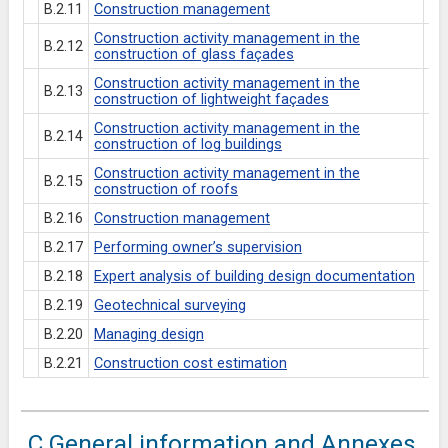
B.2.11
Construction management
Construction activity management in the
B.2.12
construction of glass façades
Construction activity management in the
B.2.13
construction of lightweight façades
Construction activity management in the
B.2.14
construction of log buildings
Construction activity management in the
B.2.15
construction of roofs
B.2.16
Construction management
B.2.17
Performing owner’s supervision
B.2.18
Expert analysis of building design documentation
B.2.19
Geotechnical surveying
B.2.20
Managing design
B.2.21
Construction cost estimation
C General information and Annexes