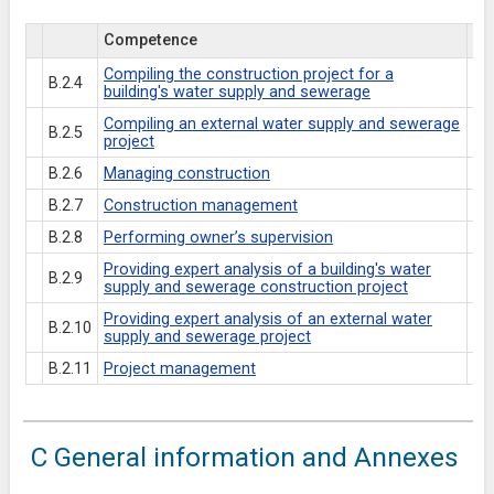
Competence
Es
Compiling the construction project for a
B.2.4
building's water supply and sewerage
Compiling an external water supply and sewerage
B.2.5
project
B.2.6
Managing construction
B.2.7
Construction management
B.2.8
Performing owner’s supervision
Providing expert analysis of a building's water
B.2.9
supply and sewerage construction project
Providing expert analysis of an external water
B.2.10
supply and sewerage project
B.2.11
Project management
C General information and Annexes