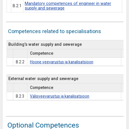
Mandatory competences of engineer in water
B.2.1
supply and sewerage
Competences related to specialisations
Building's water supply and sewerage
Competence
Es
B.2.2
Hoone veevarustus ja kanalisatsioon
External water supply and sewerage
Competence
Es
B.2.3
Välisveevarustus ja kanalisatsioon
Optional Competences