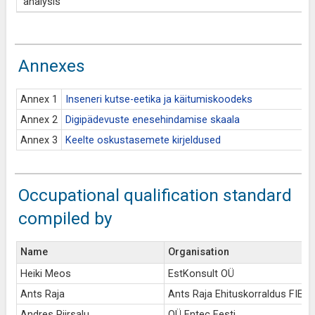
analysis
Annexes
Annex 1
Inseneri kutse-eetika ja käitumiskoodeks
Annex 2
Digipädevuste enesehindamise skaala
Annex 3
Keelte oskustasemete kirjeldused
Occupational qualification standard
compiled by
Name
Organisation
Heiki Meos
EstKonsult OÜ
Ants Raja
Ants Raja Ehituskorraldus FIE
Andres Piirsalu
OÜ Entec Eesti