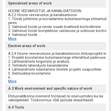
Specialised areas of work
HOONE VEEVARUSTUS JA KANALISATSIOON
A.2.2 Hoone veevarustus ja kanalisatsioon
1. Tööde juhtimine ja korraldamine kutsetasemega etteantud 
piires
2. Valminud tööde ja nende osade kvaliteedi kontrollimine
3. Valminud tööde kompleksse vastavuse ja sobivuse kontrolli
4. Valminud tööde
...
More
Elective areas of work
A.2.4 Hoone veevarustuse ja kanalisatsiooni ehitusprojekti ko
1. Projekti koostamine kutsetasemega ettenähtud pädevuse pii
2. Lähteandmete kogumine ja analüüs
3. Tehniliste lahenduste kavandamine
4. Lähteandmete edastamine teistele projekti osapooltele
5. Seletuskirja koostamine
6.
...
More
A.3 Work environment and specific nature of work
Ehitusvaldkonna insenerid töötavad nii siseruumides kui ka
väliobjektidel. Töökoormus võib jaotuda ebaühtlaselt.
A.4 Tools