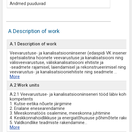
Andmed puuduvad
A Description of work
A.1 Description of work
Veevarustuse- ja kanalisatsiooniinsener (edaspidi VK insener) 
spetsialistina hoonete veevarustuse ja kanalisatsiooni ning
välisveevarustuse, väliskanalisatsiooni ehitiste ja
-seadmete rajamisel, laiendamisel ja rekonstrueerimisel ning
veevarustus- ja kanalisatsiooniehitiste ning seadmete
...
More
A.2 Work units
A.2.1 Veevarustuse- ja kanalisatsiooniinseneri tööd läbiv kohust
kompetents
1. Kutse-eetika nõuete järgimine
2. Erialane enesearendamine
3. Meeskonnatöös osalemine, meeskonna juhtimine
4. Keskkonnahoidlikkuse ja energiatõhususe põhimõtete raken
5. Valdkondlike teadmiste rakendamine
...
More