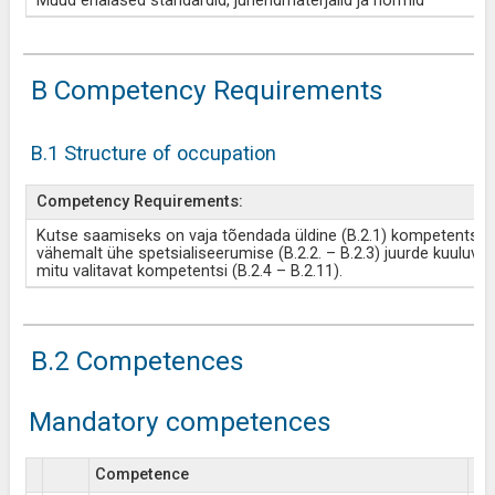
Muud erialased standardid, juhendmaterjalid ja normid
B Competency Requirements
B.1 Structure of occupation
Competency Requirements:
Kutse saamiseks on vaja tõendada üldine (B.2.1) kompetents ja
vähemalt ühe spetsialiseerumise (B.2.2. – B.2.3) juurde kuuluva 
mitu valitavat kompetentsi (B.2.4 – B.2.11).
B.2 Competences
Mandatory competences
Competence
Es