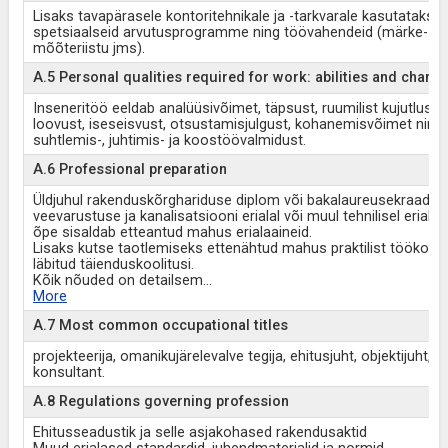
Lisaks tavapärasele kontoritehnikale ja -tarkvarale kasutatakse
spetsiaalseid arvutusprogramme ning töövahendeid (märke- ja
mõõteriistu jms).
A.5 Personal qualities required for work: abilities and charac
Inseneritöö eeldab analüüsivõimet, täpsust, ruumilist kujutlusvõ
loovust, iseseisvust, otsustamisjulgust, kohanemisvõimet ning
suhtlemis-, juhtimis- ja koostöövalmidust.
A.6 Professional preparation
Üldjuhul rakenduskõrghariduse diplom või bakalaureusekraad
veevarustuse ja kanalisatsiooni erialal või muul tehnilisel erialal,
õpe sisaldab etteantud mahus erialaaineid.
Lisaks kutse taotlemiseks ettenähtud mahus praktilist töökoge
läbitud täienduskoolitusi.
Kõik nõuded on detailsem
...
More
A.7 Most common occupational titles
projekteerija, omanikujärelevalve tegija, ehitusjuht, objektijuht,
konsultant.
A.8 Regulations governing profession
Ehitusseadustik ja selle asjakohased rakendusaktid