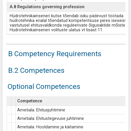
A.8 Regulations governing profession
Hüdrotehnikainseneri kutse tõendab isiku pädevust töötada
hüdrotehnika erialal tõendatud kompetentsuse piires iseseisval
vastutusel ehitusvaldkonda reguleerivate õigusaktide mõistes.
Hüdrotehnikainseneri volituste ulatus vt lisast 11.
B Competency Requirements
B.2 Competences
Optional Competences
Competence
Ametiala: Ehitusjuhtimine
Ametiala: Ehitustegevuse juhtimine
Ametiala: Hooldamine ja käitamine