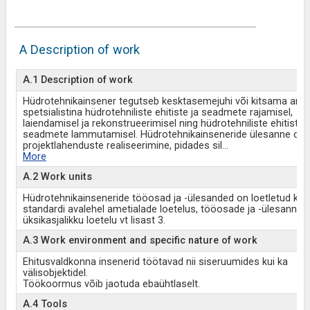
A Description of work
A.1 Description of work
Hüdrotehnikainsener tegutseb kesktasemejuhi või kitsama amet
spetsialistina hüdrotehniliste ehitiste ja seadmete rajamisel,
laiendamisel ja rekonstrueerimisel ning hüdrotehniliste ehitiste j
seadmete lammutamisel. Hüdrotehnikainseneride ülesanne on
projektlahenduste realiseerimine, pidades sil
...
More
A.2 Work units
Hüdrotehnikainseneride tööosad ja -ülesanded on loetletud kä
standardi avalehel ametialade loetelus, tööosade ja -ülesannet
üksikasjalikku loetelu vt lisast 3.
A.3 Work environment and specific nature of work
Ehitusvaldkonna insenerid töötavad nii siseruumides kui ka
välisobjektidel.
Töökoormus võib jaotuda ebaühtlaselt.
A.4 Tools