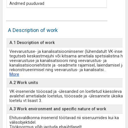
Andmed puuduvad
A Description of work
A.1 Description of work
Veevarustuse- ja kanalisatsiooniinsener (lühendatult VK-insener
tegutseb keskastmejuhi või kitsama ametiala spetsialistina ho
veevarustuse ja kanalisatsiooni ning veevarustus- ja
kanalisatsiooniehitiste ja -seadmete rajamisel, laiendamisel ja
rekonstrueerimisel ning veevarustus- ja kanalisatsi
...
More
A.2 Work units
VK-inseneride tööosad ja -ülesanded on loetletud käesoleva st
avalehel ametialade loetelus, tööosade ja -ülesannete üksikasja
loetelu vt lisast 3.
A.3 Work environment and specific nature of work
Ehitusvaldkonna insenerid töötavad nii siseruumides kui ka
välisobjektidel.
Töökoormus võib jaotuda ebaühtlaselt.