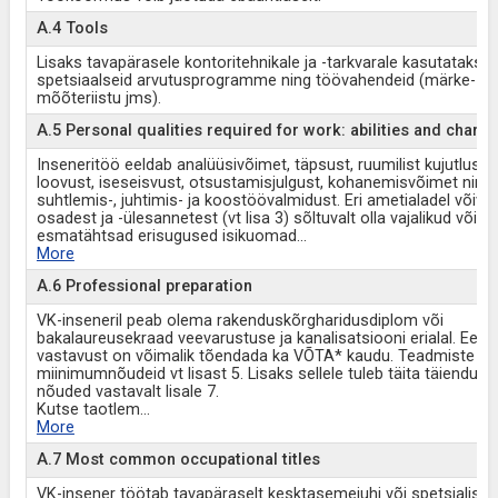
A.4 Tools
Lisaks tavapärasele kontoritehnikale ja -tarkvarale kasutatakse
spetsiaalseid arvutusprogramme ning töövahendeid (märke- ja
mõõteriistu jms).
A.5 Personal qualities required for work: abilities and charac
Inseneritöö eeldab analüüsivõimet, täpsust, ruumilist kujutlusvõ
loovust, iseseisvust, otsustamisjulgust, kohanemisvõimet ning
suhtlemis-, juhtimis- ja koostöövalmidust. Eri ametialadel võiva
osadest ja -ülesannetest (vt lisa 3) sõltuvalt olla vajalikud või
esmatähtsad erisugused isikuomad
...
More
A.6 Professional preparation
VK-inseneril peab olema rakenduskõrgharidusdiplom või
bakalaureusekraad veevarustuse ja kanalisatsiooni erialal. Eeld
vastavust on võimalik tõendada ka VÕTA* kaudu. Teadmiste ja
miinimumnõudeid vt lisast 5. Lisaks sellele tuleb täita täiendus
nõuded vastavalt lisale 7.
Kutse taotlem
...
More
A.7 Most common occupational titles
VK-insener töötab tavapäraselt kesktasemejuhi või spetsialisti