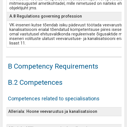
mitmesugustel ametikohtadel, mille nimetused on näiteks ehitus
objektijuht jms.
A.8 Regulations governing profession
VK-inseneri kutse tõendab isiku pädevust töötada veevarustuse
kanalisatsiooni erialal tõendatud kompetentsuse piires iseseisva
omal vastutusel ehitusvaldkonda reguleerivate õigusaktide mõi
inseneri volituste ulatust veevarustuse- ja kanalisatsiooni erialal
lisast 11.
B Competency Requirements
B.2 Competences
Competences related to specialisations
Alleriala: Hoone veevarustus ja kanalisatsioon